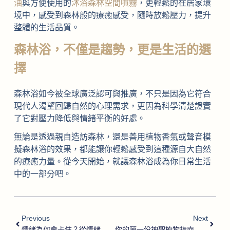
油
與方便使用的
沐浴森林空間噴霧
，更輕鬆的在居家環
境中，感受到森林般的療癒感受，隨時放鬆壓力，提升
整體的生活品質。
森林浴，不僅是趨勢，更是生活的選
擇
森林浴如今被全球廣泛認可與推廣，不只是因為它符合
現代人渴望回歸自然的心理需求，更因為科學清楚證實
了它對壓力降低與情緒平衡的好處。
無論是透過親自造訪森林，還是善用植物香氣或聲音模
擬森林浴的效果，都能讓你輕鬆感受到這種源自大自然
的療癒力量。從今天開始，就讓森林浴成為你日常生活
中的一部分吧。
Previous
Next
情緒為何會卡住？從情緒壓抑到信任不足的真實原因
你的第一份神聖植物指南：從九種療癒香氣，為生活注入純淨能量