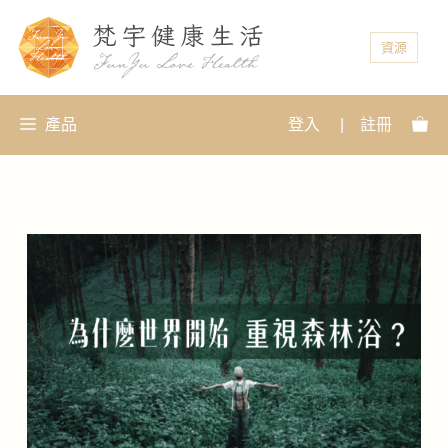
資源
產品
登入
|
註冊