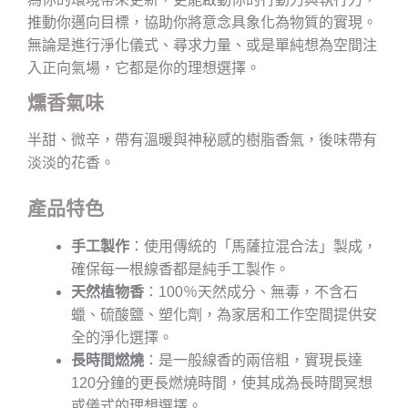
推動你邁向目標，協助你將意念具象化為物質的實現。
無論是進行淨化儀式、尋求力量、或是單純想為空間注
入正向氣場，它都是你的理想選擇。
燻香氣味
半甜、微辛，帶有溫暖與神秘感的樹脂香氣，後味帶有
淡淡的花香。
產品特色
手工製作
：使用傳統的「馬薩拉混合法」製成，
確保每一根線香都是純手工製作。
天然植物香
：100％天然成分、無毒，不含石
蠟、硫酸鹽、塑化劑，為家居和工作空間提供安
全的淨化選擇。
長時間燃燒
：是一般線香的兩倍粗，實現長達
120分鐘的更長燃燒時間，使其成為長時間冥想
或儀式的理想選擇。