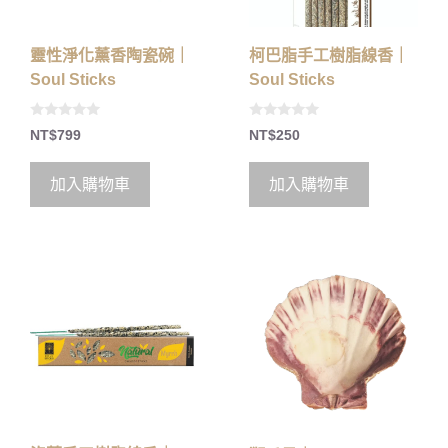
靈性淨化薰香陶瓷碗｜
柯巴脂手工樹脂線香｜
Soul Sticks
Soul Sticks
0
0
NT$
799
NT$
250
o
o
u
u
t
t
o
o
加入購物車
加入購物車
f
f
5
5