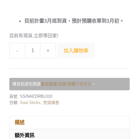
目前計畫3月底到貨，預計預購收單到3月初。
目前有現貨,立即帶回家!
-
+
加入購物車
購買前請先閱讀
產品撿貨/出貨/包裝
作業原則
。
貨號:
SSINAEDRBL010
分類:
Soul Sticks
,
焚燒燻香
描述
額外資訊