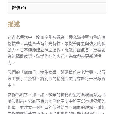
評價 (0)
描述
在古老傳說中，龍血樹脂被視為一種充滿神聖力量的植
物精華，其能量帶有紅光特性，象徵著勇氣與強大的驅
動力。它不僅能建立神聖結界，驅散負面氣息，更被認
為能驅散疲勞、點燃內在的火花，為你帶來更新與活
力。
我們的「龍血手工樹脂線香」延續這份古老智慧，以傳
統工藝手工揉製，將龍血的精髓完美封存於每一根線香
中。
當你點燃它，那半甜、微辛的神秘香氣將溫暖而有力地
瀰漫開來。它毫不費力地淨化空間中所有沉重與停滯的
能量，並建立一個神聖的保護結界。龍血的煙霧不僅能
為你的環境帶來更新，更能啟動你的行動力與執行力，