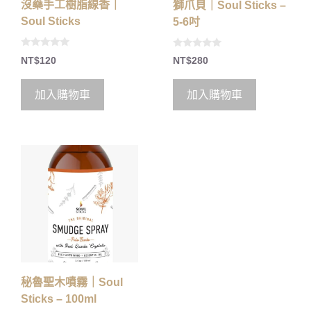
沒藥手工樹脂線香｜
獅爪貝｜Soul Sticks –
Soul Sticks
5-6吋
0
0
NT$
120
NT$
280
o
o
u
u
t
t
o
o
加入購物車
加入購物車
f
f
5
5
秘魯聖木噴霧｜Soul
Sticks – 100ml