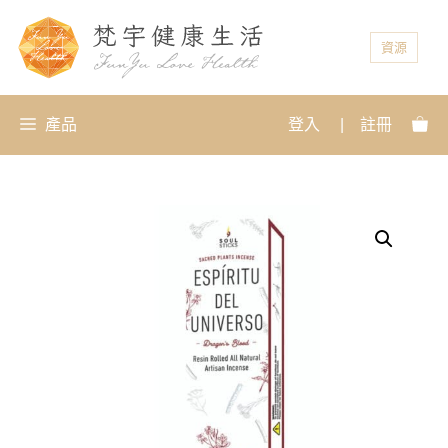
資源
產品
登入
|
註冊