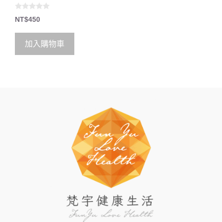
0
NT$
450
o
u
t
o
加入購物車
f
5