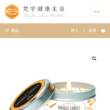
資源
產品
登入
|
註冊