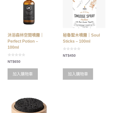
沐浴森林空間噴霧｜
秘魯聖木噴霧｜Soul
Perfect Potion –
Sticks – 100ml
100ml
0
NT$
450
o
0
u
NT$
650
o
t
u
o
t
f
o
5
加入購物車
加入購物車
f
5