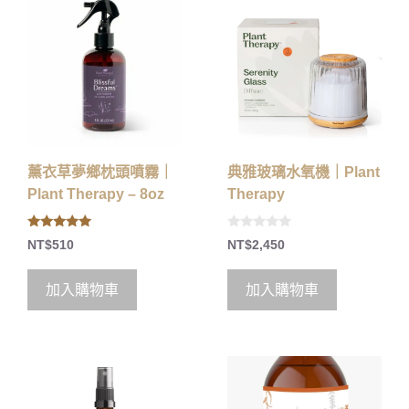
薰衣草夢鄉枕頭噴霧｜
典雅玻璃水氧機｜Plant
Plant Therapy – 8oz
Therapy
5.00
0
NT$
510
NT$
2,450
out of 5
o
u
t
o
加入購物車
加入購物車
f
5