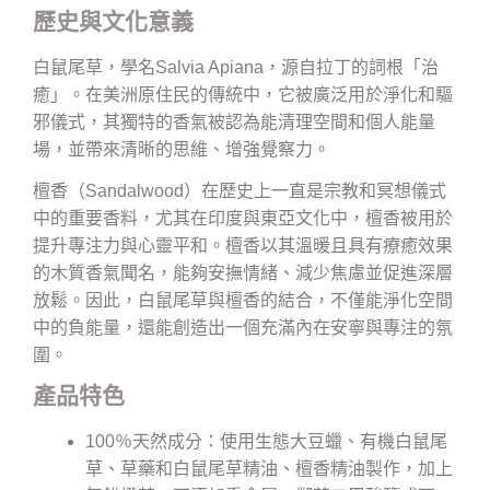
歷史與文化意義
白鼠尾草，學名Salvia Apiana，源自拉丁的詞根「治
癒」。在美洲原住民的傳統中，它被廣泛用於淨化和驅
邪儀式，其獨特的香氣被認為能清理空間和個人能量
場，並帶來清晰的思維、增強覺察力。
檀香（Sandalwood）在歷史上一直是宗教和冥想儀式
中的重要香料，尤其在印度與東亞文化中，檀香被用於
提升專注力與心靈平和。檀香以其溫暖且具有療癒效果
的木質香氣聞名，能夠安撫情緒、減少焦慮並促進深層
放鬆。因此，白鼠尾草與檀香的結合，不僅能淨化空間
中的負能量，還能創造出一個充滿內在安寧與專注的氛
圍。
產品特色
100％天然成分：使用生態大豆蠟、有機白鼠尾
草、草藥和白鼠尾草精油、檀香精油製作，加上