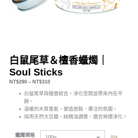
白鼠尾草＆檀香蠟燭｜
Soul Sticks
NT$
290
–
NT$
310
白鼠尾草與檀香結合，淨化空間並帶來內在平
靜。
溫暖的木質香氣，營造放鬆、專注的氛圍。
採用天然大豆蠟，純精油調香，適合無煙淨化。
蠟燭規格
清除