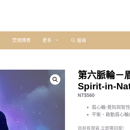
石
焚燒燻香
更多
搜尋
第六脈輪－
Spirit-in-Na
NT$
560
眉心輪-覺知與智
平衡、啟動眉心輪
目前有現貨,立即帶回家!