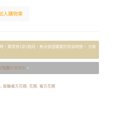
加入購物車
時，需等待1至2個月，無法保證確實的到貨時間。 大致
/包裝
作業原則
。
s
,
脈輪複方花精
,
花精
,
複方花精