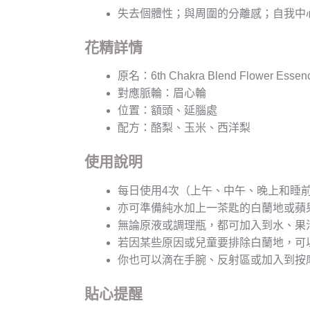
失去個體性；與周圍的分離感；自我中
花精詳情
原名：6th Chakra Blend Flower Essen
對應脈輪：眉心輪
位置：額頭、延腦處
配方：酪梨、玉米、西洋梨
使用說明
每日使用4次（上午、中午、晚上和睡
亦可準備純水加上一茶匙的白蘭地或蘋果
無論原液或調理瓶，都可加入到水、果
若因某些原因或兒童要排除白蘭地，可
你也可以滴在手腕、反射區或加入到按
貼心提醒