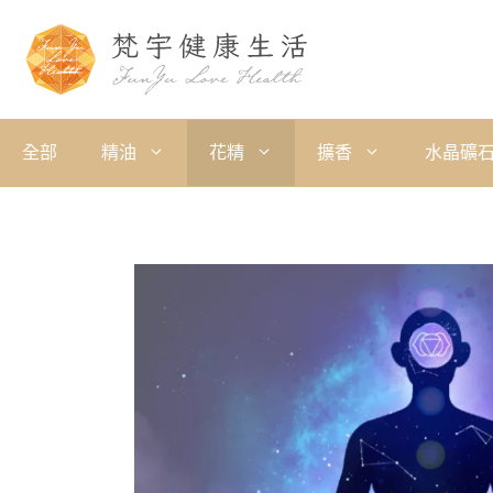
全部
精油
花精
擴香
水晶礦