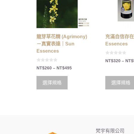
龍芽草花精 (Agrimony)
充滿自信存在
－真實表達｜Sun
Essences
Essences
0
NT$
320
–
NT$
o
0
u
NT$
260
–
NT$
495
o
t
u
o
t
f
o
5
選擇規格
選擇規格
f
5
梵宇有限公司