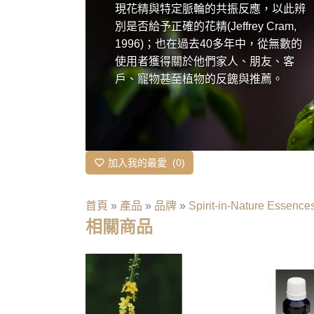
現花精與特定脈輪的共振反應，以此辨
別是否給予正確的花精(Jeffrey Cram,
1996)；也在過去40多年中，從無數的
使用者獲得關於他們家人、朋友、客
戶、寵物甚至植物的反餽與推薦。
加入我的最愛
0
首頁
»
產品
»
品牌
»
Spirit-in-Nature Essence
相關商品