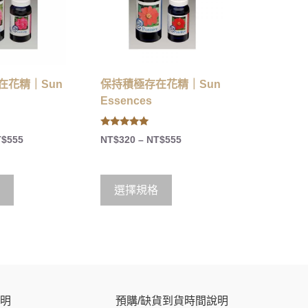
在花精｜Sun
保持積極存在花精｜Sun
Essences
5.00
T$
555
NT$
320
–
NT$
555
out of 5
選擇規格
明
預購/缺貨到貨時間說明