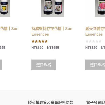
花精｜Sun
持續堅持存在花精｜Sun
感受到愛存
Essences
Essences
5.00
0
555
NT$
320
–
NT$
555
NT$
320
–
N
out of 5
o
u
t
o
f
5
選擇規格
選擇規格
隱私權政策及會員服務條款
電子發票說