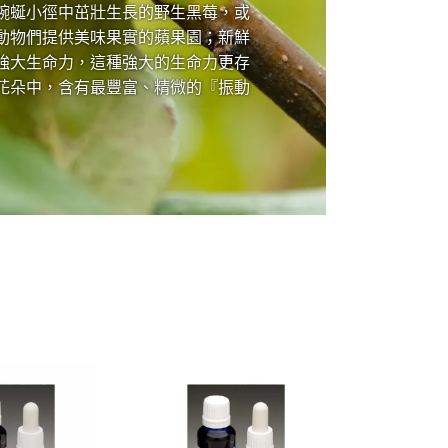
蜿蜒小徑中茁壯生長的野生黑莓，或
動物們提供美味果實的蘋果園；新鮮
強大生命力，這種強大的生命力更存
花朵中，含有最豐富、精微的『振動