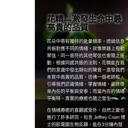
花精—激發生命中最
高貴的品質
花朵中帶有獨特的能量頻率，透過信息
共振對應不同的情緒，就像樂器上撥動
琴弦，同一音符的其他琴弦也會隨之振
動，根據同感共振的法則，花精能在我
們的意識中發出類似的聲音－激發我們
本質中高貴的品質，彷彿一個老師般，
引導我們認識情緒、掌握情緒，最終帶
來內在的平衡與安寧；而當內在的情緒
平衡時，真實的療癒也隨之發生。
在情緒療癒的直觀感受外，自然之靈也
進行了許多研究，包含 Jeffrey Cram 博
士的肌電圖生物反饋，能在3分鐘內發