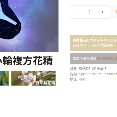
-
+
本產品
若顯示為無庫存可預購
到貨時間可以參考
詳細說明
。
購買前請先閱讀
產品撿貨/出貨
貨號:
SNBDSIXCHA015
分類:
Spirit-in-Nature Essence
標籤:
脈輪