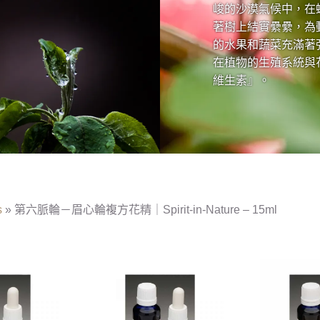
峻的沙漠氣候中，在
著樹上結實纍纍，為
的水果和蔬菜充滿著
在植物的生殖系統與
維生素』。
s
»
第六脈輪－眉心輪複方花精｜Spirit-in-Nature – 15ml