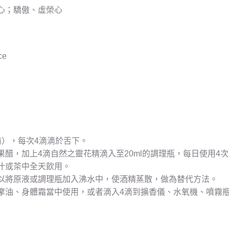
心；驕傲、虛榮心
ce
前），每次4滴滴於舌下。
醋，加上4滴自然之靈花精滴入至20ml的調理瓶，每日使用4次
汁或茶中全天飲用。
以將原液或調理瓶加入沸水中，使酒精蒸散，做為替代方法。
摩油、身體霜當中使用，或者滴入4滴到擴香儀、水氧機、噴霧