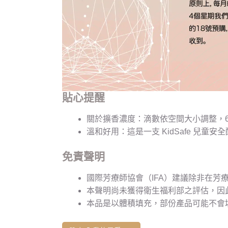
貼心提醒
關於擴香濃度：滴數依空間大小調整，6 至 
溫和好用：這是一支 KidSafe 兒
免責聲明
國際芳療師協會（IFA）建議除非在芳
本聲明尚未獲得衛生福利部之評估，因
本品是以體積填充，部份產品可能不會