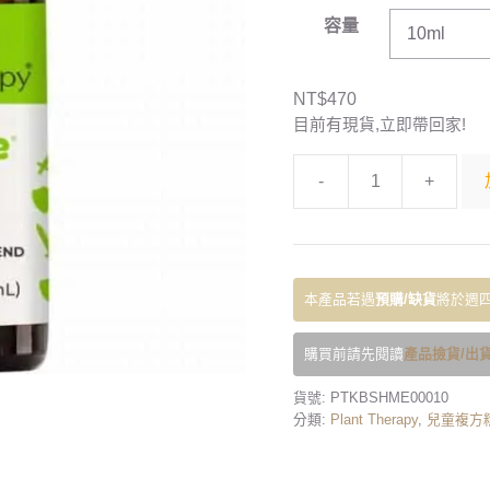
容量
NT$
470
目前有現貨,立即帶回家!
-
+
本產品若遇
預購/缺貨
將於週四
購買前請先閱讀
產品撿貨/出貨
貨號:
PTKBSHME00010
分類:
Plant Therapy
,
兒童複方