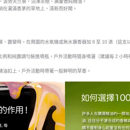
萄柚、波旁天竺葵、沼澤茶樹、廣藿香純精油。
躺在灑滿香茅的草地上，清新而好聞。
、露營時，在周圍的水氧機或無水擴香器加 8 至 10 滴（這
 5% 比例和純露調勻裝進噴瓶，戶外活動時隨身噴灑（建議每 2
精油扣上，戶外活動時帶著一股鮮明的草香。