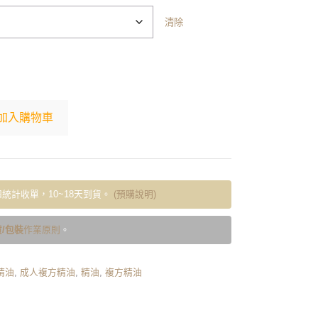
清除
加入購物車
統計收單，10~18天到貨。
(預購說明)
/包裝
作業原則
。
精油
,
成人複方精油
,
精油
,
複方精油