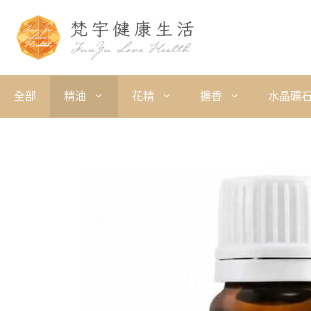
全部
精油
花精
擴香
水晶礦