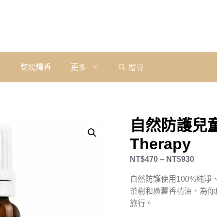
石
焚燒燻香
更多
搜尋
自然防護兒童
Therapy
NT$
470
–
NT$
930
自然防護使用100%純
茶樹和廣藿香精油，為你
旅行。