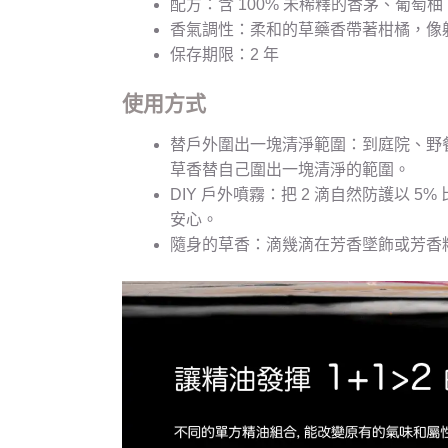
配方：含 100% 未稀釋的香茅、葡
香氣調性：柔和的草藥香帶著柑橘，像
保存期限：2 年
使用方式
替戶外圍出一塊清淨範圍：到庭院、野餐
草香替自己圍出一塊清淨的範圍。
DIY 戶外噴霧：把 2 滴自然防護以
安心。
隨身的草香：滴幾滴在芳香墜飾或芳香