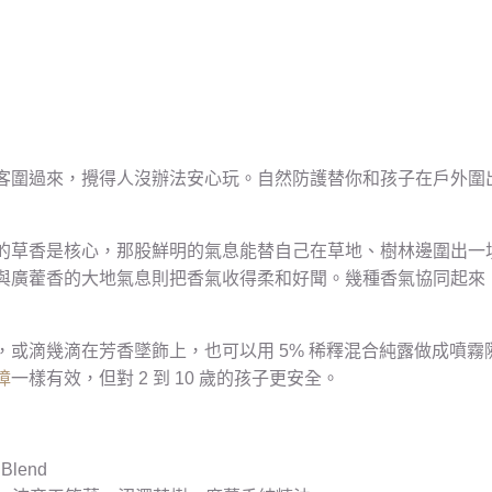
客圍過來，攪得人沒辦法安心玩。自然防護替你和孩子在戶外圍
的草香是核心，那股鮮明的氣息能替自己在草地、樹林邊圍出一
與廣藿香的大地氣息則把香氣收得柔和好聞。幾種香氣協同起來
或滴幾滴在芳香墜飾上，也可以用 5% 稀釋混合純露做成噴霧隨
障
一樣有效，但對 2 到 10 歲的孩子更安全。
 Blend