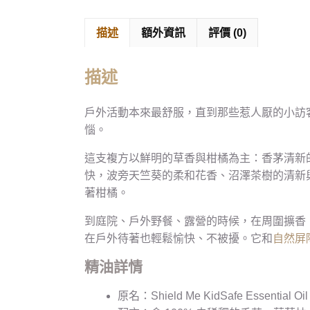
描述
額外資訊
評價 (0)
描述
戶外活動本來最舒服，直到那些惹人厭的小訪
惱。
這支複方以鮮明的草香與柑橘為主：香茅清新
快，波旁天竺葵的柔和花香、沼澤茶樹的清新
著柑橘。
到庭院、戶外野餐、露營的時候，在周圍擴香，
在戶外待著也輕鬆愉快、不被擾。它和
自然屏
精油詳情
原名：Shield Me KidSafe Essential Oil