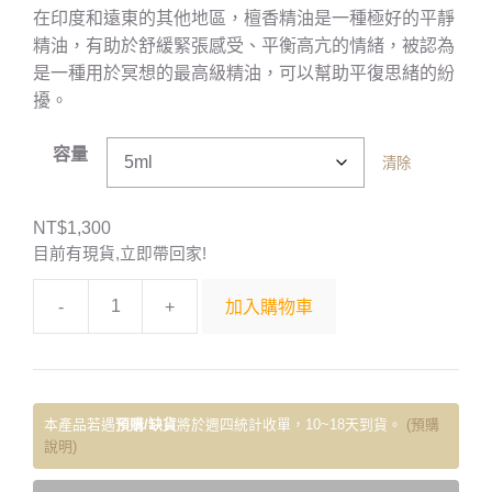
在印度和遠東的其他地區，檀香精油是一種極好的平靜
精油，有助於舒緩緊張感受、平衡高亢的情緒，被認為
是一種用於冥想的最高級精油，可以幫助平復思緒的紛
擾。
容量
清除
NT$
1,300
目前有現貨,立即帶回家!
-
+
加入購物車
本產品若遇
預購/缺貨
將於週四統計收單，10~18天到貨。
(預購
說明)