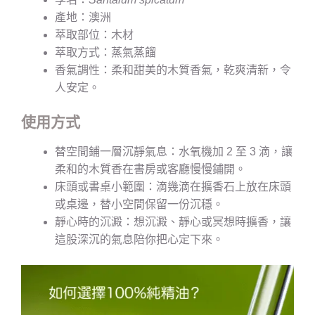
產地：澳洲
萃取部位：木材
萃取方式：蒸氣蒸餾
香氣調性：柔和甜美的木質香氣，乾爽清新，令
人安定。
使用方式
替空間鋪一層沉靜氣息：水氧機加 2 至 3 滴，讓
柔和的木質香在書房或客廳慢慢鋪開。
床頭或書桌小範圍：滴幾滴在擴香石上放在床頭
或桌邊，替小空間保留一份沉穩。
靜心時的沉澱：想沉澱、靜心或冥想時擴香，讓
這股深沉的氣息陪你把心定下來。