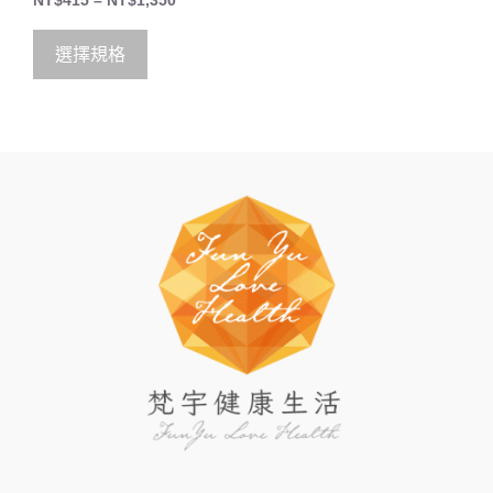
NT$
415
–
NT$
1,350
out of 5
選擇規格