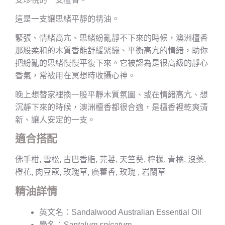
這是一支讓思緒平靜的精油。
緊張、情緒高亢、思緒紛亂靜不下來的時候，澳洲檀香
那股柔和的木質香能舒緩緊繃、平衡高亢的情緒，助你
把紛亂的思緒慢慢平復下來。它被認為是很高級的靜心
香氣，常被用在冥想時收攝心神。
晚上想替家裡換一股平靜木質氛圍、或在情緒高亢、想
沉靜下來的時候，澳洲檀香都很合適，是檀香裡乾爽清
新、讓人安定的一支。
適合搭配
佛手柑, 雪松, 古巴香脂, 芫荽, 天竺葵, 檸檬, 青橘, 沒藥,
橙花, 肉豆蔻, 玫瑰草, 廣藿香, 玫瑰 , 岩蘭草
精油詳情
英文名：Sandalwood Australian Essential Oil
學名：
Santalum spicatum