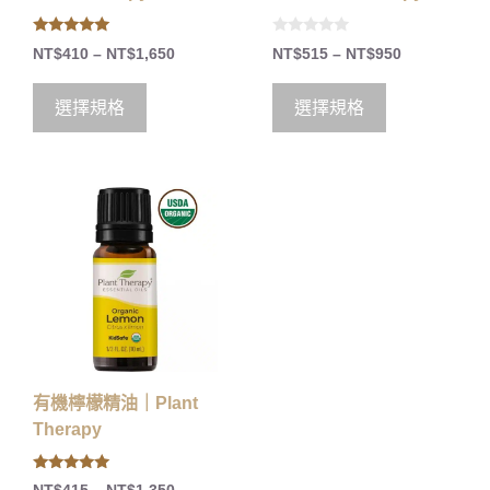
5.00
0
NT$
410
–
NT$
1,650
NT$
515
–
NT$
950
out of 5
o
u
t
o
選擇規格
選擇規格
f
5
有機檸檬精油｜Plant
Therapy
5.00