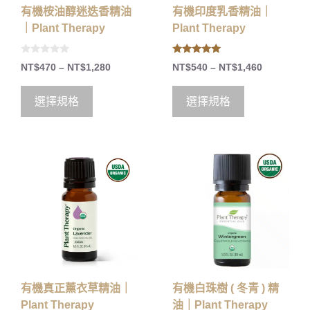
有機桉油醇迷迭香精油
有機印度乳香精油｜
｜Plant Therapy
Plant Therapy
0
5.00
NT$
470
–
NT$
1,280
NT$
540
–
NT$
1,460
o
out of 5
u
t
o
選擇規格
選擇規格
f
5
有機真正薰衣草精油｜
有機白珠樹 ( 冬青 ) 精
Plant Therapy
油｜Plant Therapy