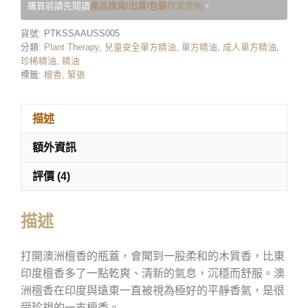
購買前請先閱讀
產品撿貨/出貨/包裝
作業原則
。
貨號:
PTKSSAAUSS005
分類:
Plant Therapy
,
兒童安全單方精油
,
單方精油
,
成人單方精油
,
珍稀精油
,
精油
標籤:
檀香
,
緊張
描述
額外資訊
評價 (4)
描述
打開澳洲檀香的瓶蓋，會聞到一股柔和的木質香，比東
印度檀香多了一點乾爽、清新的氣息，沉穩而舒服。澳
洲檀香在印度與遠東一直被視為極好的平靜香氣，是很
受珍視的一支檀香。