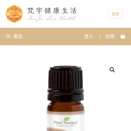
資源
產品
登入
|
註冊