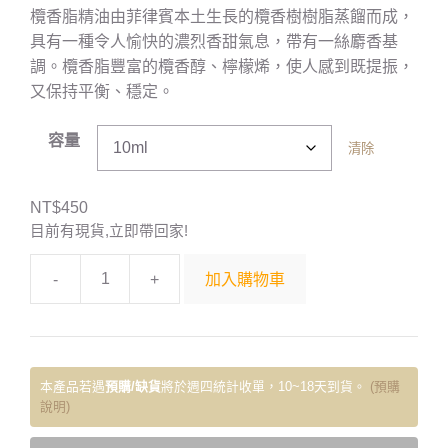
欖香脂精油由菲律賓本土生長的欖香樹樹脂蒸餾而成，
具有一種令人愉快的濃烈香甜氣息，帶有一絲麝香基
調。欖香脂豐富的欖香醇、檸檬烯，使人感到既提振，
又保持平衡、穩定。
容量
清除
NT$
450
目前有現貨,立即帶回家!
-
+
加入購物車
本產品若遇
預購/缺貨
將於週四統計收單，10~18天到貨。
(預購
說明)