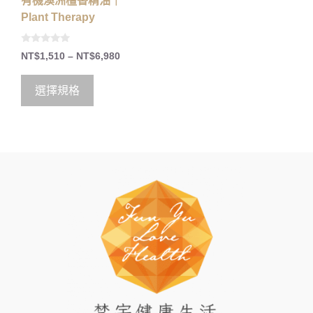
有機澳洲檀香精油｜
Plant Therapy
0
NT$
1,510
–
NT$
6,980
o
u
t
o
選擇規格
f
5