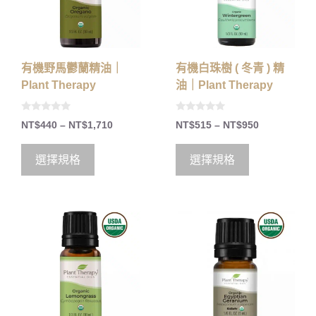
有機野馬鬱蘭精油｜
有機白珠樹 ( 冬青 ) 精
Plant Therapy
油｜Plant Therapy
0
0
NT$
440
–
NT$
1,710
NT$
515
–
NT$
950
o
o
u
u
t
t
o
o
選擇規格
選擇規格
f
f
5
5