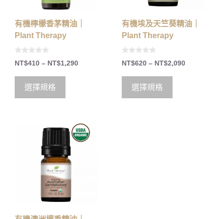
有機檸檬香茅精油｜
有機埃及天竺葵精油｜
Plant Therapy
Plant Therapy
0
0
NT$
410
–
NT$
1,290
NT$
620
–
NT$
2,090
o
o
u
u
t
t
o
o
選擇規格
選擇規格
f
f
5
5