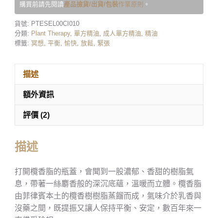
購買前請先閱讀
產品撿貨/出貨/包裝
作業原則
。
貨號:
PTESEL00CI010
分類:
Plant Therapy
,
單方精油
,
成人單方精油
,
精油
標籤:
冥想
,
平衡
,
愉快
,
放鬆
,
緊張
描述
額外資訊
評價 (2)
描述
打開欖香脂的瓶蓋，會聞到一股濃郁、香甜的樹脂氣
息，帶著一絲麝香般的深沉底蘊，溫暖而立體。欖香脂
由菲律賓本土的欖香樹樹脂蒸餾而成，氣味介於乳香與
沒藥之間，既提振又讓人保持平衡、安定，數百年來一