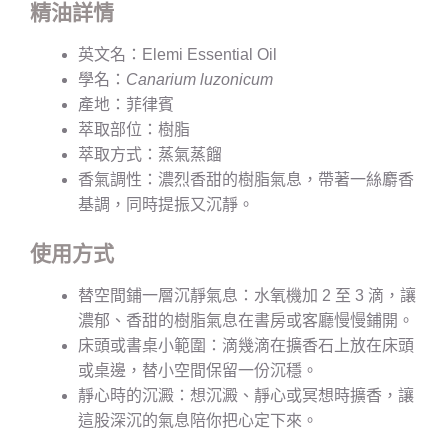
精油詳情
英文名：Elemi Essential Oil
學名：
Canarium luzonicum
產地：菲律賓
萃取部位：樹脂
萃取方式：蒸氣蒸餾
香氣調性：濃烈香甜的樹脂氣息，帶著一絲麝香
基調，同時提振又沉靜。
使用方式
替空間鋪一層沉靜氣息：水氧機加 2 至 3 滴，讓
濃郁、香甜的樹脂氣息在書房或客廳慢慢鋪開。
床頭或書桌小範圍：滴幾滴在擴香石上放在床頭
或桌邊，替小空間保留一份沉穩。
靜心時的沉澱：想沉澱、靜心或冥想時擴香，讓
這股深沉的氣息陪你把心定下來。