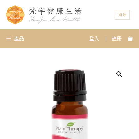
資源
產品
登入
|
註冊