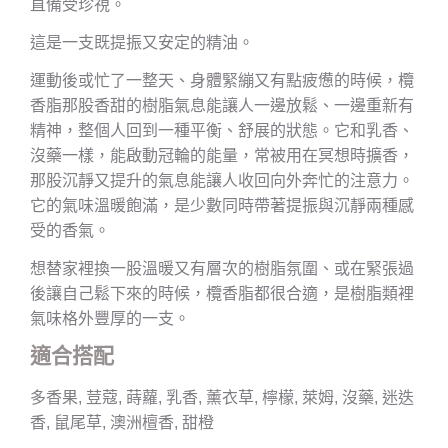
直備受珍視。
這是一支既提振又安定的精油。
運動後或忙了一整天、身體緊繃又有點疲憊的時候，欖
香脂那股香甜的樹脂氣息能讓人一邊放鬆、一邊重新有
精神，整個人回到一種平衡、舒展的狀態。它和乳香、
沒藥一樣，能啟動冠輪的能量，常被用在冥想時擴香，
那股沉靜又提升的氣息能讓人收回向外奔忙的注意力。
它的氣味溫暖飽滿，是少數同時帶著提振與沉靜兩種感
受的香氣。
想替家裡換一股溫暖又有層次的樹脂氛圍、或在緊張過
後讓自己鬆下來的時候，欖香脂都很合適，是樹脂類裡
氣味格外豐厚的一支。
適合搭配
多香果, 荳蔻, 蒔蘿, 乳香, 薰衣草, 檸檬, 萊姆, 沒藥, 迷迭
香, 鼠尾草, 澳洲檀香, 甜橙