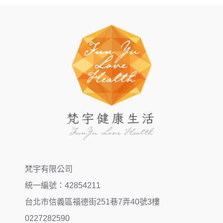
梵宇有限公司
統一編號：42854211
台北市信義區福德街251巷7弄40號3樓
0227282590