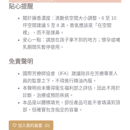
貼心提醒
關於擴香濃度：滴數依空間大小調整，6 至 10
坪空間建議 5 至 8 滴，香氣應該是「在空間
裡」，而不是撲鼻。
安心一點：請放在孩子拿不到的地方；懷孕或哺
乳期間先暫停使用。
免責聲明
國際芳療師協會（IFA）建議除非在芳療專業人
員的監督之下，不得進行精油內服。
本聲明尚未獲得衛生福利部之評估，因此不用於
診斷、治療或預防疾病。
本品是以體積填充，部份產品可能不會填滿到頂
部，但確實包含指定的容量。
加入我的最愛
0