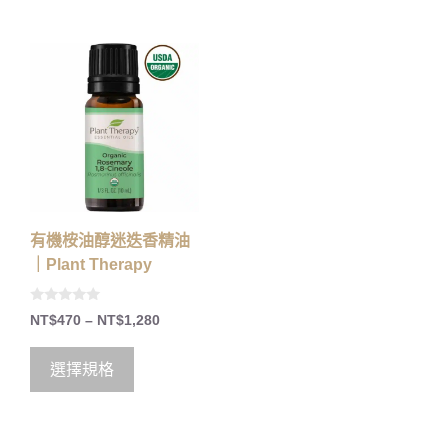
有機桉油醇迷迭香精油
｜Plant Therapy
0
NT$
470
–
NT$
1,280
o
u
t
o
選擇規格
f
5