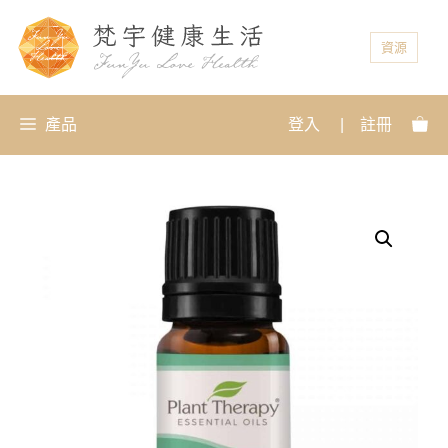
資源
產品
登入
|
註冊