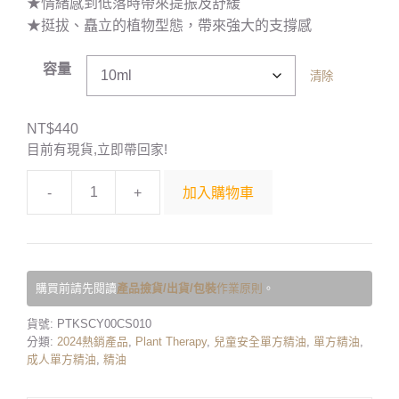
★情緒感到低落時帶來提振及舒緩
★挺拔、矗立的植物型態，帶來強大的支撐感
容量
清除
NT$
440
目前有現貨,立即帶回家!
-
+
加入購物車
購買前請先閱讀
產品撿貨/出貨/包裝
作業原則
。
貨號:
PTKSCY00CS010
分類:
2024熱銷產品
,
Plant Therapy
,
兒童安全單方精油
,
單方精油
,
成人單方精油
,
精油