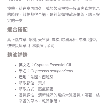
換季、待在室內悶久，或想替家裡換一股清爽森林氣息
的時候，絲柏都很合適，是針葉類裡乾淨俐落、讓人安
定的一支。
適合搭配
真正薰衣草, 茶樹, 天竺葵, 雪松, 歐洲赤松, 甜橙, 檀香,
快樂鼠尾草, 杜松漿果 , 茉莉
精油詳情
英文名：Cypress Essential Oil
學名：
Cupressus sempervirens
產地：法國、西班牙
萃取部位：葉片
萃取方式：蒸氣蒸餾
香氣調性：清新純淨的常綠木質香氣，帶著一絲
辛香的草本，乾淨俐落。