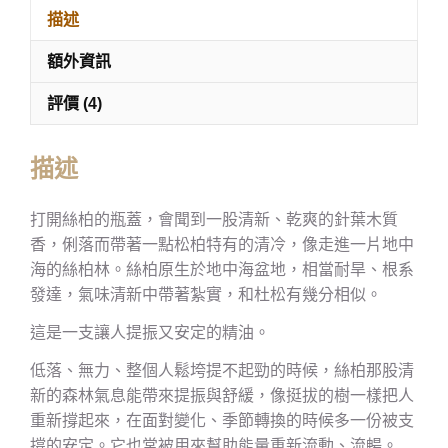
描述
額外資訊
評價 (4)
描述
打開絲柏的瓶蓋，會聞到一股清新、乾爽的針葉木質
香，俐落而帶著一點松柏特有的清冷，像走進一片地中
海的絲柏林。絲柏原生於地中海盆地，相當耐旱、根系
發達，氣味清新中帶著紮實，和杜松有幾分相似。
這是一支讓人提振又安定的精油。
低落、無力、整個人鬆垮提不起勁的時候，絲柏那股清
新的森林氣息能帶來提振與舒緩，像挺拔的樹一樣把人
重新撐起來，在面對變化、季節轉換的時候多一份被支
撐的安定。它也常被用來幫助能量重新流動、流暢。