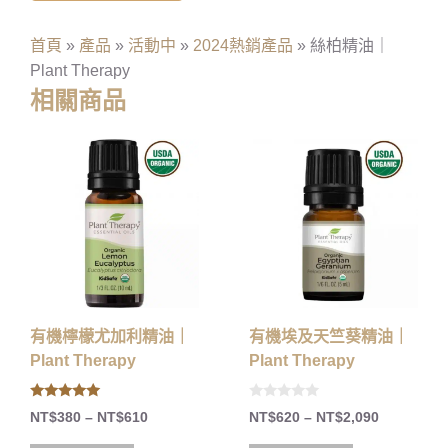
首頁
»
產品
»
活動中
»
2024熱銷產品
»
絲柏精油｜
Plant Therapy
相關商品
有機檸檬尤加利精油｜
有機埃及天竺葵精油｜
Plant Therapy
Plant Therapy
5.00
0
NT$
380
–
NT$
610
NT$
620
–
NT$
2,090
out of 5
o
u