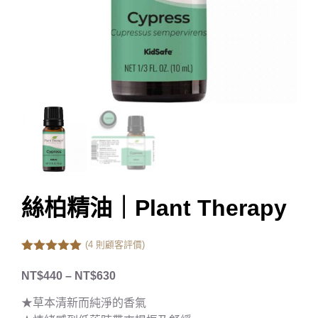
絲柏精油｜Plant Therapy
(
4
則顧客評價)
5.00
out of
5
NT$
440
–
NT$
630
★草本清新而純淨的香氣