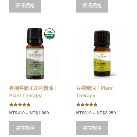
t
o
選擇規格
選擇規格
f
5
有機藍膠尤加利精油｜
豆蔻精油｜Plant
Plant Therapy
Therapy
4.50
5.00
NT$
410
–
NT$
1,080
NT$
610
–
NT$
2,250
out of 5
out of 5
選擇規格
選擇規格