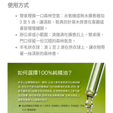
使用方式
替家裡換一口森林空氣：水氧機或無水擴香器加
3 至 5 滴，讓清新、乾爽的針葉木質香在客廳或
書房慢慢鋪開。
辦公桌或小範圍：滴幾滴在擴香石上，替桌邊、
門口保留一份沉穩的森林氣息。
羊毛烘衣球：滴 1 至 2 滴在烘衣球上，讓衣物帶
著一絲清新的森林香。