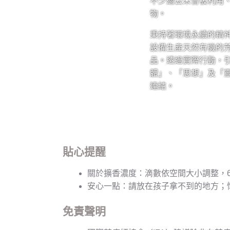
不少過去未曾被利用
物。
秉持著環境永續的精神，Pe
設備生產天然有機的
品。透過實際行動，
體」、「思想」及「
連結。
貼心提醒
關於擴香濃度：滴數依空間大小調整，6 至 
安心一點：請放在孩子拿不到的地方；
免責聲明