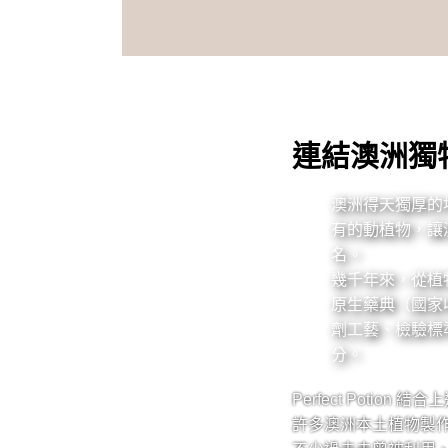
連結澳洲獨
澳洲得天獨厚的
有的動植物，讓
名。
幾千年來，從植
原生藥典（國家
劑工藝、檢驗標
分。
Perfect Potio
許多澳洲本土植物製