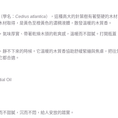
（學名：
Cedrus atlantica
），這種高大的針葉樹有著堅硬的木材
木材取得，是黃色至橙黃色的濃稠液體，散發溫暖的木質香。
，氣味厚實、帶著乾燥木頭的乾爽感，溫暖而不甜膩。打開瓶蓋
、靜不下來的時候。它溫暖的木質香協助舒緩緊繃與焦慮，把往
它都合適。
al Oil
而不甜膩，沉而不悶，給人安放的踏實。