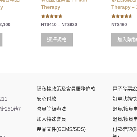
py
Therapy
Therapy – 
5.00
4.33
2,100
NT$
410
–
NT$
920
NT$
460
out of 5
out of 5
選擇規格
加入購物
隱私權政策及會員服務條款
電子發票說
211
安心付款
訂單狀態快
251巷7
會員等級辦法
退貨/換貨
加入特殊會員
退貨/換貨
產品文件(GCMS/SDS)
付款確認(
ore
知)