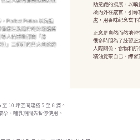
、但對人體有驚艷效果的植
助意識的擴展，以嗅
啟內外在感官，引導
處，用香味紀念當下
rfect Potion 以先進
芳香療法及延伸的沐浴護膚
正念是自然而然地習
引導人們重新打開「身
很多時間為了練習正
靈性」三個面向與大自然的
人際關係、食物和所
精油覺察自己、練習
10 坪空間建議 5 至 8 滴。
懷孕、哺乳期間先暫停使用。