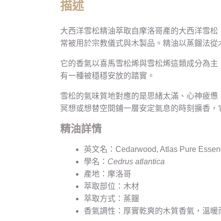
描述
大西洋雪松精油萃取自摩洛哥產的大西洋雪松
常被用於宗教儀式與木製品。精油以蒸餾法從
它的香氣以喜馬雪松烯與雪松烯這類成分為主
有一種被穩穩安放的踏實。
雪松的氣味質地對應的是思緒太滿、心神疲憊
冥想或想替空間鋪一層安定氣息的時刻擴香，
精油詳情
英文名：Cedarwood, Atlas Pure Essenti
學名：
Cedrus atlantica
產地：摩洛哥
萃取部位：木材
萃取方式：蒸餾
香氣調性：厚實乾爽的木質香氣，溫暖