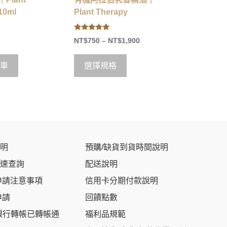
10ml
Plant Therapy
5.00
NT$
750
–
NT$
1,900
out of 5
車
選擇規格
明
預購/缺貨到貨時間說明
速查詢
配送說明
申請注意事項
信用卡分期付款說明
申請
回饋點數
銀行轉帳已轉帳通
福利品規範