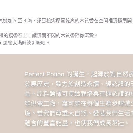
機加 5 至 8 滴，讓雪松烯厚實乾爽的木質香在空間裡沉穩展
在身邊的擴香石上，讓沉而不悶的木質香陪你沉澱。
，思緒太滿時湊近吸嗅。
Perfect Potion 的誕生，起源於對
發展歷史，致力於創造永續、經認證的
品。原料選擇可持續栽培與有機認證的
能供電工廠，盡可能在每個生產步驟減
境。當我們尊重大自然、愛著我們生活
蘊含的豐富能量，也使我們成長茁壯。