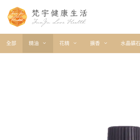
全部
精油
花精
擴香
水晶礦