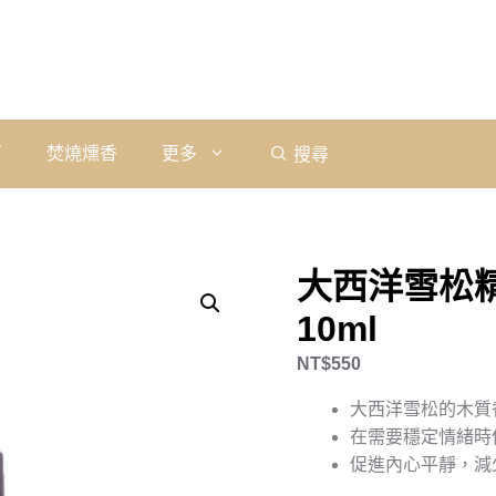
石
焚燒燻香
更多
搜尋
大西洋雪松精油｜
10ml
NT$
550
大西洋雪松的木質
在需要穩定情緒時
促進內心平靜，減