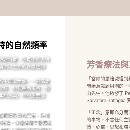
特的自然頻率
地理位置，孕育出許多特
芳香療法與
澳洲以生命的多樣性聞
「當你的思維減慢到
物中提取精油，一直都是
開始意識到周圍的一
收錄、記載藥品規格、製
山先生。他啟發了 Perf
準的法典）中的重要部
Salvatore Batta
「正念」意即充分關
n 結合上述兩種珍貴的要素，取材
的事物。不含任何主
作精油，也從過程中發掘出
體、心靈、思想和環