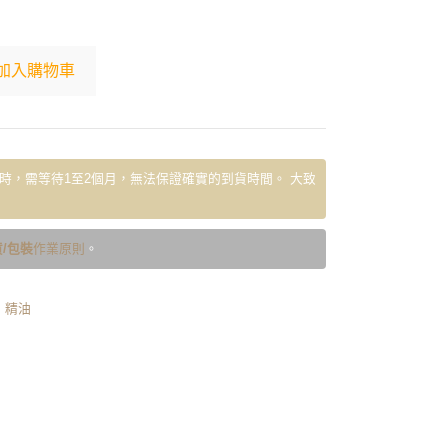
加入購物車
時，需等待1至2個月，無法保證確實的到貨時間。 大致
/包裝
作業原則
。
,
精油