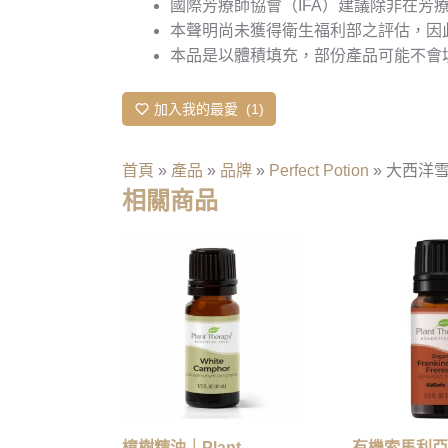
國際芳療師協會（IFA）建議除非在芳
本聲明尚未獲得衛生福利部之評估，因
本品是以體積填充，部份產品可能不會
加入我的最愛
1
首頁
»
產品
»
品牌
»
Perfect Potion
»
大西洋雪松精
相關商品
樟樹精油｜Plant
有機索馬利亞