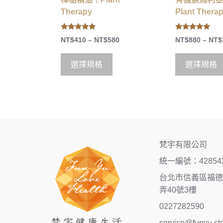
Therapy
Plant Thera
5.00
5.00
NT$
410
–
NT$
580
NT$
880
–
NT$
out of 5
out of 5
選擇規格
選擇規格
梵宇有限公司
統一編號：42854
台北市信義區福德街
弄40號3樓
0227282590
service@funyu.st