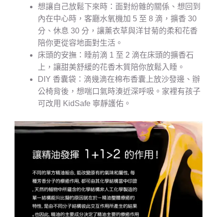
想讓自己放鬆下來時：面對紛雜的關係、想回到
內在中心時，客廳水氧機加 5 至 8 滴，擴香 30
分、休息 30 分，讓薰衣草與洋甘菊的柔和花香
陪你更從容地面對生活。
床頭的安撫：睡前滴 1 至 2 滴在床頭的擴香石
上，讓甜美舒緩的花香木質陪你放鬆入睡。
DIY 香囊袋：滴幾滴在棉布香囊上放沙發邊、辦
公椅背後，想喘口氣時湊近深呼吸。家裡有孩子
可改用 KidSafe 寧靜護佑。