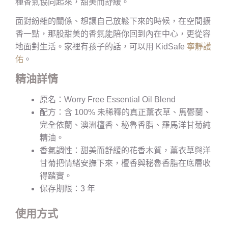
種香氣協同起來，甜美而舒緩。
面對紛雜的關係、想讓自己放鬆下來的時候，在空間擴
香一點，那股甜美的香氣能陪你回到內在中心，更從容
地面對生活。家裡有孩子的話，可以用 KidSafe
寧靜護
佑
。
精油詳情
原名：Worry Free Essential Oil Blend
配方：含 100% 未稀釋的真正薰衣草、馬鬱蘭、
完全依蘭、澳洲檀香、秘魯香脂、羅馬洋甘菊純
精油。
香氣調性：甜美而舒緩的花香木質，薰衣草與洋
甘菊把情緒安撫下來，檀香與秘魯香脂在底層收
得踏實。
保存期限：3 年
使用方式