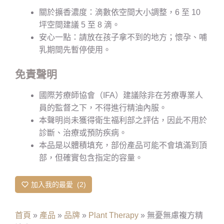
關於擴香濃度：滴數依空間大小調整，6 至 10
坪空間建議 5 至 8 滴。
安心一點：請放在孩子拿不到的地方；懷孕、哺
乳期間先暫停使用。
免責聲明
國際芳療師協會（IFA）建議除非在芳療專業人
員的監督之下，不得進行精油內服。
本聲明尚未獲得衛生福利部之評估，因此不用於
診斷、治療或預防疾病。
本品是以體積填充，部份產品可能不會填滿到頂
部，但確實包含指定的容量。
加入我的最愛
2
首頁
»
產品
»
品牌
»
Plant Therapy
»
無憂無慮複方精