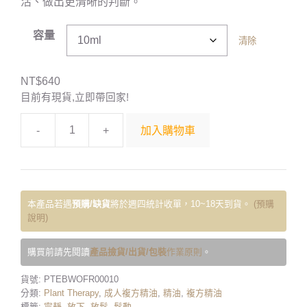
活、做出更清晰的判斷。
容量
清除
NT$
640
目前有現貨,立即帶回家!
-
+
加入購物車
本產品若遇
預購/缺貨
將於週四統計收單，10~18天到貨。
(預購
說明)
購買前請先閱讀
產品撿貨/出貨/包裝
作業原則
。
貨號:
PTEBWOFR00010
分類:
Plant Therapy
,
成人複方精油
,
精油
,
複方精油
標籤:
寧靜
,
放下
,
放鬆
,
鬆動