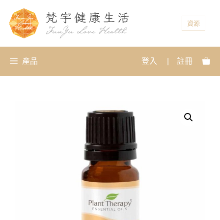
資源
產品
登入
|
註冊