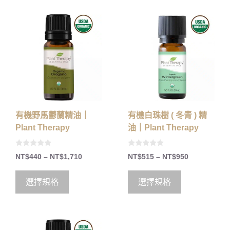
有機野馬鬱蘭精油｜
有機白珠樹 ( 冬青 ) 精
Plant Therapy
油｜Plant Therapy
0
0
NT$
440
–
NT$
1,710
NT$
515
–
NT$
950
o
o
u
u
t
t
o
o
選擇規格
選擇規格
f
f
5
5