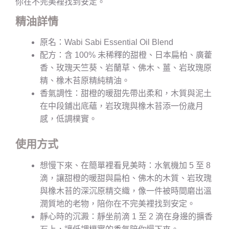
你在不完美裡找到安定。
精油詳情
原名：Wabi Sabi Essential Oil Blend
配方：含 100% 未稀釋的甜橙、日本扁柏、廣藿
香、玫瑰天竺葵、岩蘭草、佛木、薑、岩玫瑰原
精、橡木苔原精純精油。
香氣調性：甜橙的暖甜先帶出柔和，木質與泥土
在中段鋪出底蘊，岩玫瑰與橡木苔添一份歲月
感，低調樸實。
使用方式
想慢下來、在簡單裡看見美時：水氧機加 5 至 8
滴，讓甜橙的暖甜與扁柏、佛木的木質、岩玫瑰
與橡木苔的深沉原精交織，像一件被時間磨出溫
潤質地的老物，陪你在不完美裡找到安定。
靜心時的沉澱：靜坐前滴 1 至 2 滴在身邊的擴香