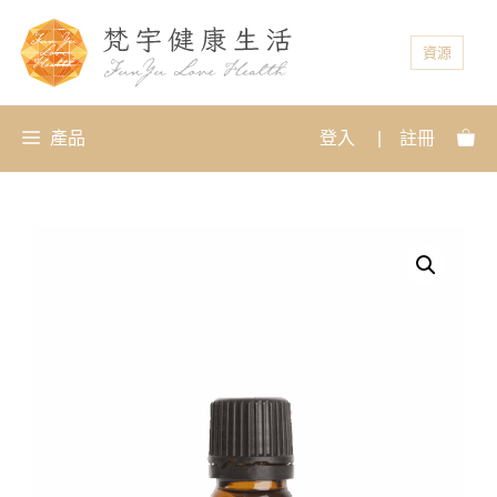
資源
產品
登入
|
註冊