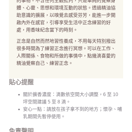
的事物。不含任何主觀批判，只是單純的覺察身
體、心靈、思想和環境互動的狀態。透過精油協
助意識的擴展，以嗅覺去感受芬芳，能進一步開
啟內外在感官，引導享受生活中正念練習的好
處，用香味紀念當下的時刻。
正念是自然而然地習性養成，不用每天特別撥出
很多時間為了練習正念進行冥想。可以在工作、
人際關係、食物和所做的事情中，點幾滴喜愛的
精油覺察自己、練習正念。
貼心提醒
關於擴香濃度：滴數依空間大小調整，6 至 10
坪空間建議 5 至 8 滴。
安心一點：請放在孩子拿不到的地方；懷孕、哺
乳期間先暫停使用。
免責聲明