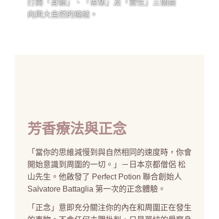
打開「身體」、「思想」及「靈性」三個面
向與大自然的連結。
芳香療法與正念
「當你的思維減慢到與自然相同的速度時，你會
開始意識到周圍的一切。」－日本京都僧侶 松
山先生。他啟發了 Perfect Potion 聯合創始人
Salvatore Battaglia 第一次的正念體驗。
「正念」意即充分關注你的內在和周圍正在發生