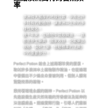
率
澳洲得天獨厚的地理位置，孕育出許
多特有的動植物，讓澳洲以生命的多
樣性聞名。
幾千年來，從植物中提取精油，一直
都是原生藥典（國家收錄、記載藥品
規格、製劑工藝、檢驗標準的法典）
中的重要部分。
Perfect Potion 結合上述兩種珍貴的要素，
取材許多澳洲本土植物製作精油，也從過程
中發掘出不少過去未曾被利用、但對人體有
驚艷效果的植物。
秉持著環境永續的精神，Perfect Potion 以
先進設備生產天然有機的芳香療法及延伸的
沐浴護膚品。透過實際行動，引導人們重新