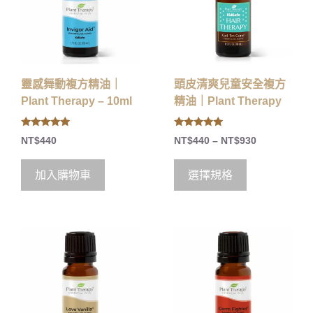
靈感舞動複方精油｜
頭皮清爽兒童安全複方
Plant Therapy – 10ml
精油｜Plant Therapy
5.00
5.00
NT$
440
NT$
440
–
NT$
930
out of 5
out of 5
加入購物車
選擇規格