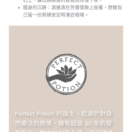
石上，讓低調樸實的香氣陪你慢下來。
隨身的沉靜：滴幾滴在芳香墜飾上掛著，想替自
己留一份質樸安定時湊近吸嗅。
Perfect Potion 的誕生，起源於對自
然療法的熱情。擁有超過 30 年的發