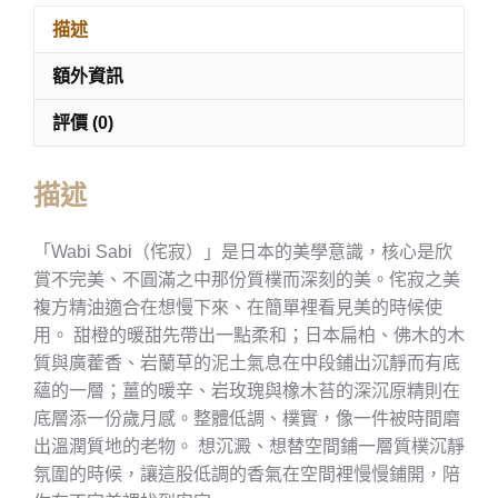
描述
額外資訊
評價 (0)
描述
「Wabi Sabi（侘寂）」是日本的美學意識，核心是欣
賞不完美、不圓滿之中那份質樸而深刻的美。侘寂之美
複方精油適合在想慢下來、在簡單裡看見美的時候使
用。 甜橙的暖甜先帶出一點柔和；日本扁柏、佛木的木
質與廣藿香、岩蘭草的泥土氣息在中段鋪出沉靜而有底
蘊的一層；薑的暖辛、岩玫瑰與橡木苔的深沉原精則在
底層添一份歲月感。整體低調、樸實，像一件被時間磨
出溫潤質地的老物。 想沉澱、想替空間鋪一層質樸沉靜
氛圍的時候，讓這股低調的香氣在空間裡慢慢鋪開，陪