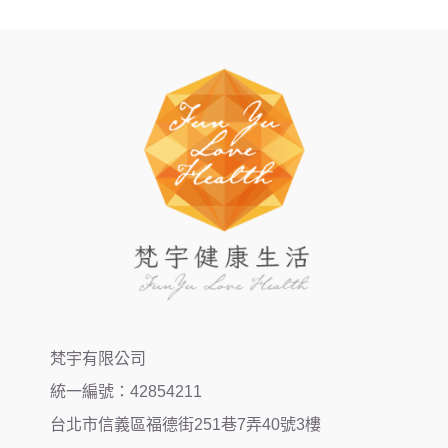
梵宇有限公司
統一編號：42854211
台北市信義區福德街251巷7弄40號3樓