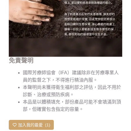
免責聲明
國際芳療師協會（IFA）建議除非在芳療專業人
員的監督之下，不得進行精油內服。
本聲明尚未獲得衛生福利部之評估，因此不用於
診斷、治療或預防疾病。
本品是以體積填充，部份產品可能不會填滿到頂
部，但確實包含指定的容量。
加入我的最愛
1