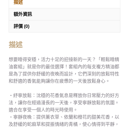
描述
額外資訊
評價 (0)
描述
想要睡得安穩，活力十足的迎接新的一天？「輕鬆睡精
油套組」就是你的最佳選擇！套組內的每支複方精油都
是為了提供你舒緩的夜晚而設計，它們深刻的放鬆特性
和舒適的香氣能夠讓你在疲憊的一天後放鬆身心。
・紓寧放鬆：沈穩的花香氣息是釋放你日常壓力的好方
法，讓你在經過漫長的一天後，享受寧靜放鬆的氛圍。
適合在享受一個人的時光時使用。
・寧靜夜晚：提供薰衣草、依蘭和橙花的甜美花香，以
及舒緩的蛇麻草和提振情緒的青橘，使心情得到平靜，