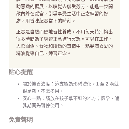
助意識的擴展，以嗅覺去感受芬芳，能進一步開
啟內外在感官，引導享受生活中正念練習的好
處，用香味紀念當下的時刻。
正念是自然而然地習性養成，不用每天特別撥出
很多時間為了練習正念進行冥想。可以在工作、
人際關係、食物和所做的事情中，點幾滴喜愛的
精油覺察自己、練習正念。
貼心提醒
關於擴香濃度：這支極為珍稀濃郁，1 至 2 滴就
很足夠，不需多用。
安心一點：請放在孩子拿不到的地方；懷孕、哺
乳期間先暫停使用。
免責聲明