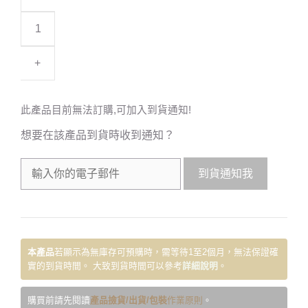
+
此產品目前無法訂購,可加入到貨通知!
想要在該產品到貨時收到通知？
到貨通知我
本產品
若顯示為無庫存可預購時，需等待1至2個月，無法保證確
實的到貨時間。 大致到貨時間可以參考
詳細說明
。
購買前請先閱讀
產品撿貨/出貨/包裝
作業原則
。