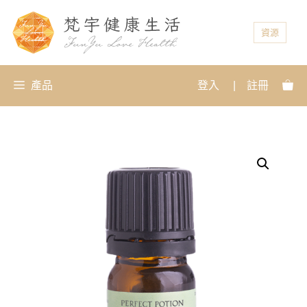
資源
產品
登入
|
註冊