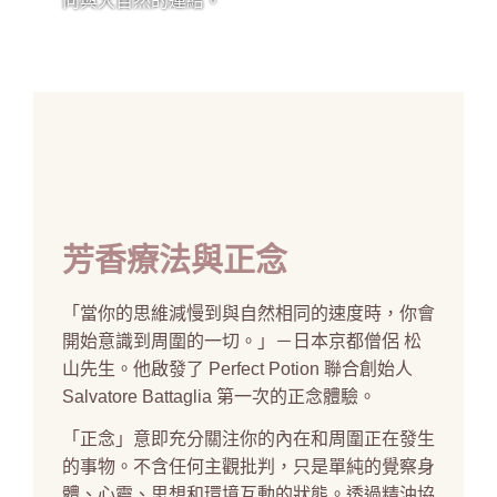
向與大自然的連結。
芳香療法與正念
「當你的思維減慢到與自然相同的速度時，你會
開始意識到周圍的一切。」－日本京都僧侶 松
山先生。他啟發了 Perfect Potion 聯合創始人
Salvatore Battaglia 第一次的正念體驗。
「正念」意即充分關注你的內在和周圍正在發生
的事物。不含任何主觀批判，只是單純的覺察身
體、心靈、思想和環境互動的狀態。透過精油協