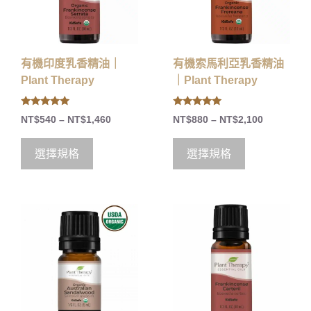
有機印度乳香精油｜
有機索馬利亞乳香精油
Plant Therapy
｜Plant Therapy
5.00
5.00
NT$
540
–
NT$
1,460
NT$
880
–
NT$
2,100
out of 5
out of 5
選擇規格
選擇規格