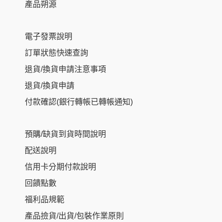
產品朔源
電子發票說明
訂單狀態快速查詢
退貨/換貨申請注意事項
退貨/換貨申請
付款確認(銀行轉帳已轉帳通知)
預購/缺貨到貨時間說明
配送說明
信用卡分期付款說明
回饋點數
福利品規範
產品撿貨/出貨/包裝作業原則
Item added to cart.
Checkout