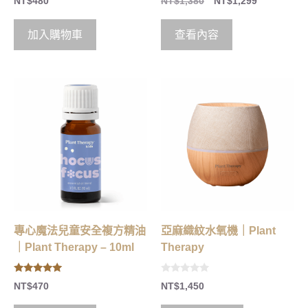
NT$
480
NT$
1,380
NT$
1,299
out of 5
o
u
t
o
加入購物車
查看內容
f
5
專心魔法兒童安全複方精油
亞麻織紋水氧機｜Plant
｜Plant Therapy – 10ml
Therapy
5.00
0
NT$
470
NT$
1,450
out of 5
o
u
t