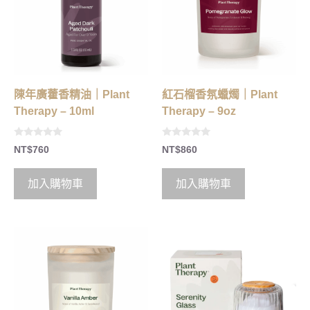
陳年廣藿香精油｜Plant
紅石榴香氛蠟燭｜Plant
Therapy – 10ml
Therapy – 9oz
0
0
NT$
760
NT$
860
o
o
u
u
t
t
o
o
加入購物車
加入購物車
f
f
5
5