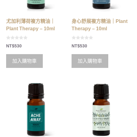
尤加利薄荷複方精油｜
身心舒展複方精油｜Plant
Plant Therapy – 10ml
Therapy – 10ml
0
0
NT$
530
NT$
530
o
o
u
u
t
t
o
o
加入購物車
加入購物車
f
f
5
5