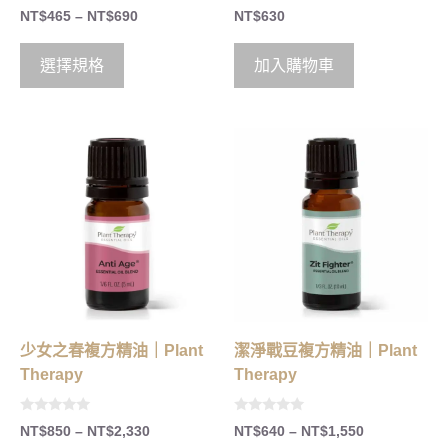
0
5.00
NT$
465
–
NT$
690
NT$
630
o
out of 5
u
t
o
選擇規格
加入購物車
f
5
少女之春複方精油｜Plant
潔淨戰豆複方精油｜Plant
Therapy
Therapy
0
0
NT$
850
–
NT$
2,330
NT$
640
–
NT$
1,550
o
o