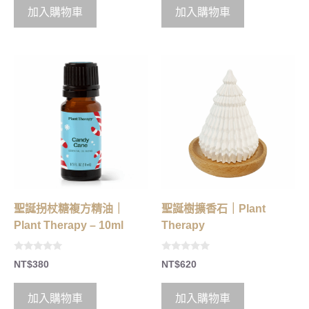
o
加入購物車
加入購物車
f
5
聖誕拐杖糖複方精油｜
聖誕樹擴香石｜Plant
Plant Therapy – 10ml
Therapy
0
0
NT$
380
NT$
620
o
o
u
u
t
t
o
o
加入購物車
加入購物車
f
f