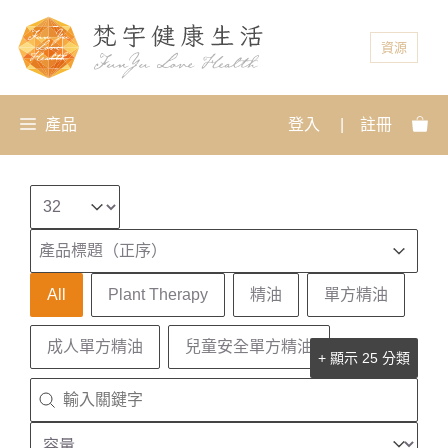
資源
產品
登入
|
註冊
Select number per page
排序
Sort content
Sort content
產品標題（正序）
產品分類
All
Plant Therapy
精油
單方精油
成人單方精油
兒童安全單方精油
+ 顯示 25 分類
搜尋
Search content
容量
Select content