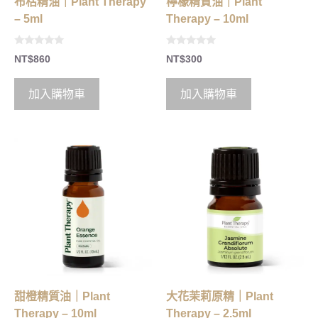
布枯精油｜Plant Therapy
檸檬精質油｜Plant
– 5ml
Therapy – 10ml
0
0
NT$
860
NT$
300
o
o
u
u
t
t
o
o
加入購物車
加入購物車
f
f
5
5
甜橙精質油｜Plant
大花茉莉原精｜Plant
Therapy – 10ml
Therapy – 2.5ml