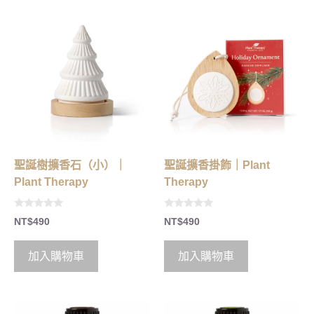
聖誕樹擴香石（小）｜
聖誕擴香掛飾｜Plant
Plant Therapy
Therapy
0
0
NT$
490
NT$
490
o
o
u
u
t
t
o
o
加入購物車
加入購物車
f
f
5
5