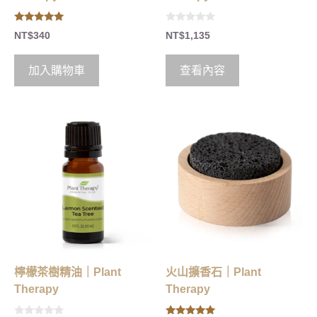
5.00
0
NT$
340
NT$
1,135
out of 5
o
u
t
o
加入購物車
查看內容
f
5
檸檬茶樹精油｜Plant
火山擴香石｜Plant
Therapy
Therapy