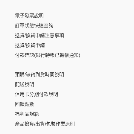
電子發票說明
訂單狀態快速查詢
退貨/換貨申請注意事項
退貨/換貨申請
付款確認(銀行轉帳已轉帳通知)
預購/缺貨到貨時間說明
配送說明
信用卡分期付款說明
回饋點數
福利品規範
產品撿貨/出貨/包裝作業原則
Item added to cart.
Checkout
0 items -
NT$
0