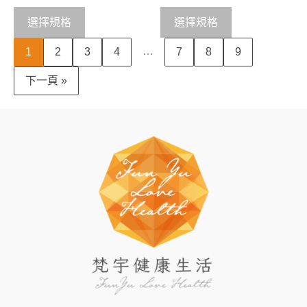
u
u
t
t
o
o
選擇規格
選擇規格
f
f
5
5
…
1
2
3
4
7
8
9
下一頁 »