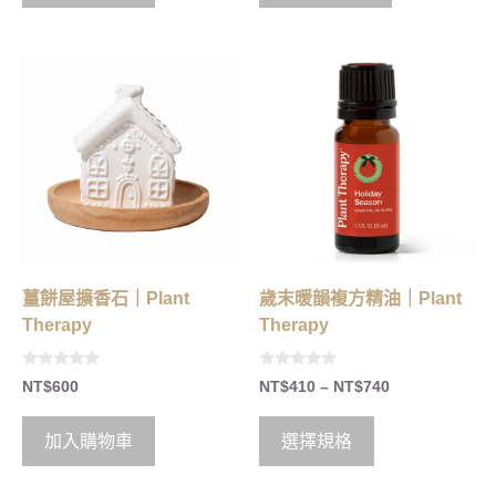
5
5
薑餅屋擴香石｜Plant
歲末暖韻複方精油｜Plant
Therapy
Therapy
0
0
NT$
600
NT$
410
–
NT$
740
o
o
u
u
t
t
o
o
加入購物車
選擇規格
f
f
5
5