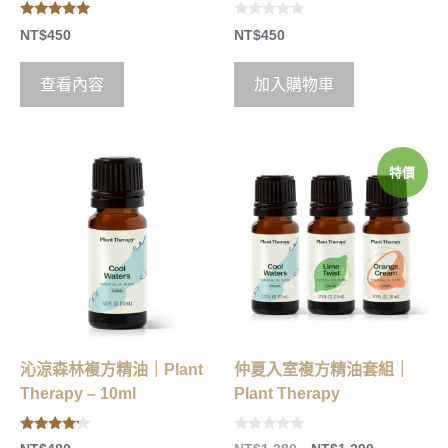
5.00
0
NT$
450
NT$
450
out of 5
o
u
t
o
查看內容
加入購物車
f
5
特價
沁涼森林複方精油｜Plant
仲夏入室複方精油套組｜
Therapy – 10ml
Plant Therapy
4.00
0