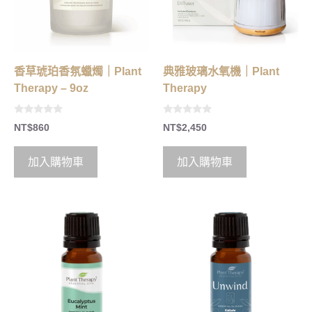
香草琥珀香氛蠟燭｜Plant
典雅玻璃水氧機｜Plant
Therapy – 9oz
Therapy
0
0
NT$
860
NT$
2,450
o
o
u
u
t
t
o
o
加入購物車
加入購物車
f
f
5
5