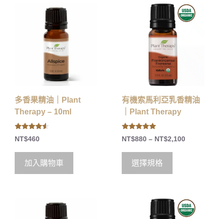
多香果精油｜Plant
有機索馬利亞乳香精油
Therapy – 10ml
｜Plant Therapy
4.33
5.00
NT$
460
NT$
880
–
NT$
2,100
out of 5
out of 5
加入購物車
選擇規格