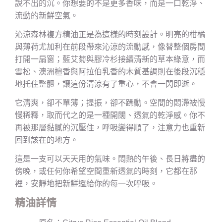
說不出的沉。你想要的不是更多香味，而是一口乾淨、
流動的新鮮空氣。
沁涼森林複方精油正是為這樣的時刻設計。明亮的柑橘
與薄荷尤加利在前段帶來沁涼的流動感，像替整個房間
打開一扇窗；藍艾菊與膠冷杉接續清新的草本綠意，而
雪松、澳洲檀香與阿拉伯乳香的木質基調則在後段沉穩
地托住整體，讓這份清涼有了重心，不會一閃即逝。
它清爽，卻不單薄；提振，卻不躁動。空間的悶滯被慢
慢稀釋，取而代之的是一種開闊、透氣的乾淨感。你不
再被那層黏膩的沉壓住，呼吸變得順了，注意力也重新
回到該在的地方。
這是一支可以天天用的氣味。悶熱的午後、長日將盡的
傍晚，或任何你希望空間重新透氣的時刻，它都在那
裡，安靜地把新鮮還給你的每一次呼吸。
精油詳情