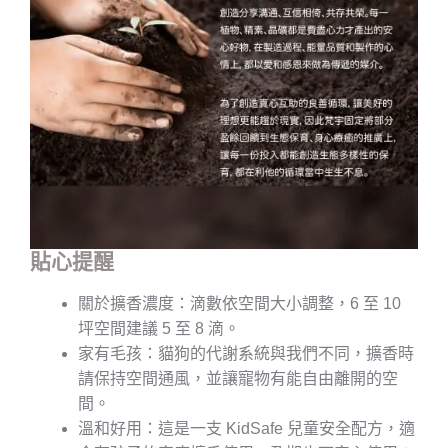
貼心提醒
關於擴香濃度：滴數依空間大小調整，6 至 10
坪空間建議 5 至 8 滴。
家有毛孩：貓狗的代謝系統與我們不同，擴香時
請保持空間通風，並讓寵物有能自由離開的空
間。
溫和好用：這是一支 KidSafe 兒童安全配方，適