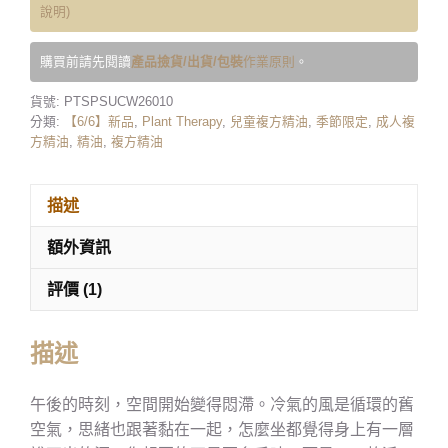
說明)
購買前請先閱讀
產品撿貨/出貨/包裝
作業原則
。
貨號:
PTSPSUCW26010
分類:
【6/6】新品
,
Plant Therapy
,
兒童複方精油
,
季節限定
,
成人複
方精油
,
精油
,
複方精油
描述
額外資訊
評價 (1)
描述
午後的時刻，空間開始變得悶滯。冷氣的風是循環的舊
空氣，思緒也跟著黏在一起，怎麼坐都覺得身上有一層