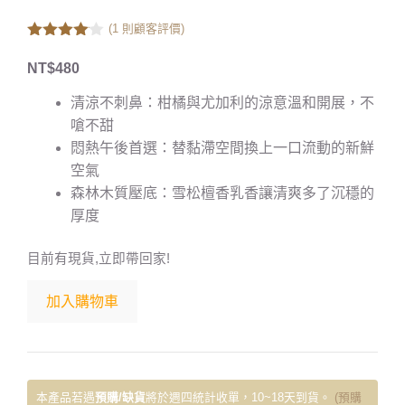
(
1
則顧客評價)
4.00
out
of 5
NT$
480
清涼不刺鼻：柑橘與尤加利的涼意溫和開展，不
嗆不甜
悶熱午後首選：替黏滯空間換上一口流動的新鮮
空氣
森林木質壓底：雪松檀香乳香讓清爽多了沉穩的
厚度
目前有現貨,立即帶回家!
加入購物車
本產品若遇
預購/缺貨
將於週四統計收單，10~18天到貨。
(預購