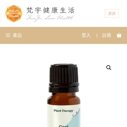
資源
產品
登入
|
註冊