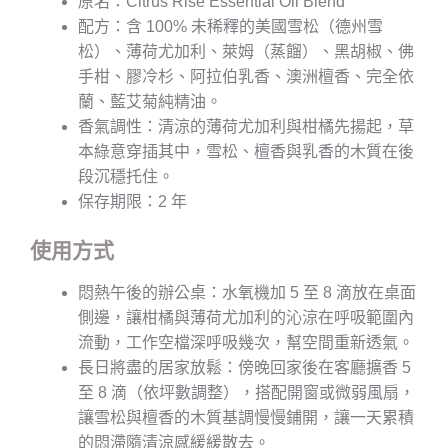
原名：Citrus Rise Essential Oil Blend
配方：含 100% 未稀釋的美國雪松（德州雪
松）、薄荷尤加利、萊姆（蒸餾）、黑胡椒、佛
手柑、膠冷杉、阿拉伯乳香、澳洲檀香、完全依
蘭、藍艾菊純精油。
香氣調性：清涼的薄荷尤加利與柑橘先揚起，草
本綠意穿插其中，雪松、檀香與乳香的木質在後
段沉穩托住。
保存期限：2 年
使用方式
悶熱午後的辦公桌：水氧機加 5 至 8 滴放在桌面
側邊，讓柑橘與薄荷尤加利的沁涼在呼吸範圍內
流動，工作空檔深呼吸幾次，幫空間重新透氣。
長日將盡的居家放鬆：傍晚回家後在客廳擴香 5
至 8 滴（依坪數調整），搭配開窗或微弱風扇，
讓雪松與檀香的木質基調慢慢鋪開，讓一天累積
的悶滯隨清涼感緩緩散去。