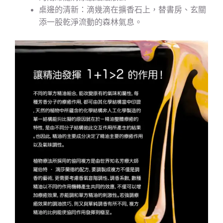
桌邊的清新：滴幾滴在擴香石上，替書房、玄關
添一股乾淨流動的森林氣息。