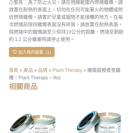
⚠
警告：為了防止火災，請在視線範圍內燃燒蠟燭。請
放置在耐熱的表面上，切勿在任何可能著火的物體或附
近燃燒蠟燭。請置於兒童或寵物不能接觸的地方。在每
次燃燒前保持蠟燭表面沒有碎屑。請放置在耐熱表面。
與燃燒中的蠟燭請至少保持10公分的距離，燃燒至剩餘
約 1.2 公分蠟量時請停止使用。
加入我的最愛
1
首頁
»
產品
»
品牌
»
Plant Therapy
»
暖陽甜橙香氛蠟
燭｜Plant Therapy – 9oz
相關商品