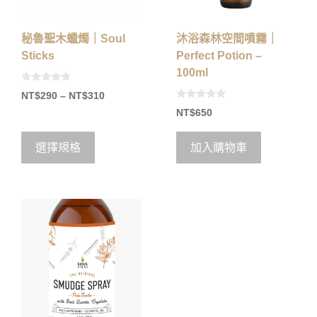
秘魯聖木蠟燭｜Soul
沐浴森林空間噴霧｜
Sticks
Perfect Potion –
100ml
0
NT$
290
–
NT$
310
o
0
u
NT$
650
o
t
u
o
t
f
o
5
選擇規格
加入購物車
f
5