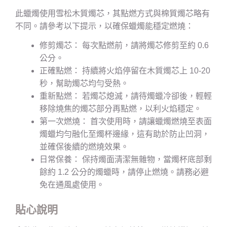
此蠟燭使用雪松木質燭芯，其點燃方式與棉質燭芯略有
不同。請參考以下提示，以確保蠟燭能穩定燃燒：
修剪燭芯： 每次點燃前，請將燭芯修剪至約 0.6
公分。
正確點燃： 持續將火焰停留在木質燭芯上 10-20
秒，幫助燭芯均勻受熱。
重新點燃： 若燭芯熄滅，請待燭蠟冷卻後，輕輕
移除燒焦的燭芯部分再點燃，以利火焰穩定。
第一次燃燒： 首次使用時，請讓蠟燭燃燒至表面
燭蠟均勻融化至燭杯邊緣，這有助於防止凹洞，
並確保後續的燃燒效果。
日常保養： 保持燭面清潔無雜物，當燭杯底部剩
餘約 1.2 公分的燭蠟時，請停止燃燒。請務必避
免在通風處使用。
貼心說明