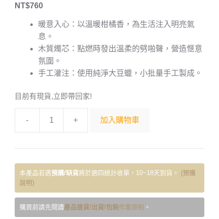
NT$
760
暖意入心：以溫暖柑橘香，為生活注入明亮氣
息。
木質燭芯：點燃時發出溫柔的劈啪聲，營造愜意
氛圍。
手工灌注：使用純淨大豆蠟，小批量手工製成。
目前有現貨,立即帶回家!
-
+
加入購物車
本產品若遇
預購/缺貨
將於週四統計收單，10~18天到貨。
(預購
說明)
購買前請先閱讀
產品撿貨/出貨/包裝
作業原則
。