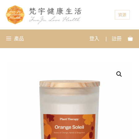
資源
產品
登入
|
註冊