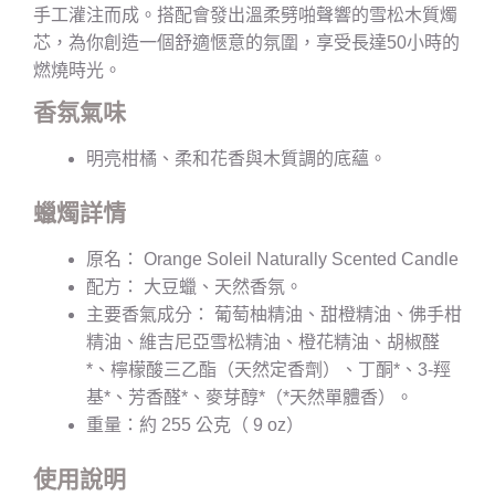
手工灌注而成。搭配會發出溫柔劈啪聲響的雪松木質燭
芯，為你創造一個舒適愜意的氛圍，享受長達50小時的
燃燒時光。
香氛氣味
明亮柑橘、柔和花香與木質調的底蘊。
蠟燭詳情
原名： Orange Soleil Naturally Scented Candle
配方： 大豆蠟、天然香氛。
主要香氣成分： 葡萄柚精油、甜橙精油、佛手柑
精油、維吉尼亞雪松精油、橙花精油、胡椒醛
*、檸檬酸三乙酯（天然定香劑）、丁酮*、3-羥
基*、芳香醛*、麥芽醇*（*天然單體香）。
重量：約 255 公克（ 9 oz）
使用說明