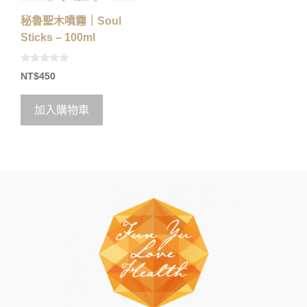
秘魯聖木噴霧｜Soul
Sticks – 100ml
0
NT$
450
o
u
t
o
加入購物車
f
5