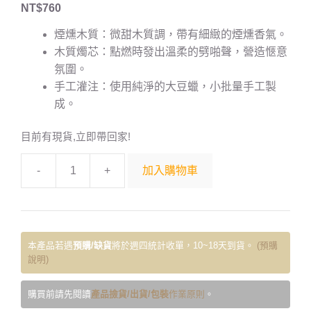
NT$
760
煙燻木質：微甜木質調，帶有細緻的煙燻香氣。
木質燭芯：點燃時發出溫柔的劈啪聲，營造愜意
氛圍。
手工灌注：使用純淨的大豆蠟，小批量手工製
成。
目前有現貨,立即帶回家!
-
+
加入購物車
本產品若遇
預購/缺貨
將於週四統計收單，10~18天到貨。
(預購
說明)
購買前請先閱讀
產品撿貨/出貨/包裝
作業原則
。