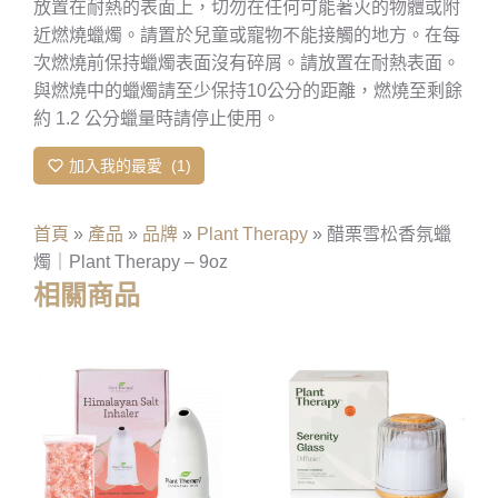
放置在耐熱的表面上，切勿在任何可能著火的物體或附
近燃燒蠟燭。請置於兒童或寵物不能接觸的地方。在每
次燃燒前保持蠟燭表面沒有碎屑。請放置在耐熱表面。
與燃燒中的蠟燭請至少保持10公分的距離，燃燒至剩餘
約 1.2 公分蠟量時請停止使用。
加入我的最愛
1
首頁
»
產品
»
品牌
»
Plant Therapy
»
醋栗雪松香氛蠟
燭｜Plant Therapy – 9oz
相關商品