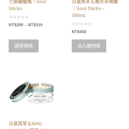
七脈輪蠟燭｜Soul
白鼠尾草＆薰衣草噴霧
Sticks
｜Soul Sticks –
100mL
0
NT$
290
–
NT$
310
o
0
u
NT$
450
o
t
u
o
t
f
o
5
選擇規格
加入購物車
f
5
白鼠尾草＆NAG