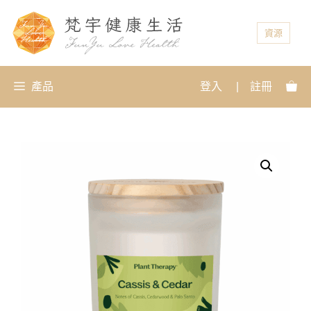
資源
產品
登入
|
註冊