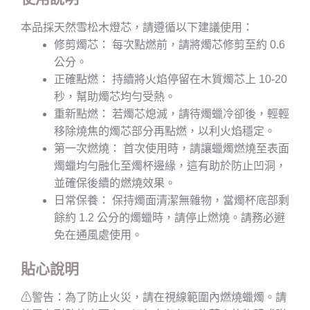
本品採天然雪松木燈芯，請遵循以下建議使用：
修剪燭芯： 每次點燃前，請將燭芯修剪至約 0.6
公分。
正確點燃： 持續將火焰停留在木質燭芯上 10-20
秒，幫助燭芯均勻受熱。
重新點燃： 若燭芯熄滅，請待燭蠟冷卻後，輕輕
移除燒焦的燭芯部分再點燃，以利火焰穩定。
第一次燃燒： 首次使用時，請讓蠟燭燃燒至表面
燭蠟均勻融化至燭杯邊緣，這有助於防止凹洞，
並確保後續的燃燒效果。
日常保養： 保持燭面清潔無雜物，當燭杯底部剩
餘約 1.2 公分的燭蠟時，請停止燃燒。請務必避
免在通風處使用。
貼心說明
⚠
警告：為了防止火災，請在視線範圍內燃燒蠟燭。請