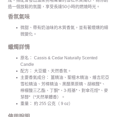
成。搭配會發出溫柔劈啪聲響的雪松木質燭芯，為你創
造一個放鬆的氛圍，享受長達50小時的燃燒時光。
香氛氣味
微甜、帶有奶油味的木質香氣，並有著煙燻的細
微變化。
蠟燭詳情
原名： Cassis & Cedar Naturally Scented
Candle
配方： 大豆蠟、天然香氛。
主要香氣成分： 薑精油、聖檀木精油、維吉尼亞
雪松精油、芳樟精油、黑醋栗原精、胡椒醛*、
檸檬酸三乙酯、丁酮*、3-羥基*、對傘花烴*、麥
芽醇*（*天然單體香）。
重量： 約 255 公克（ 9 oz）
使用說明