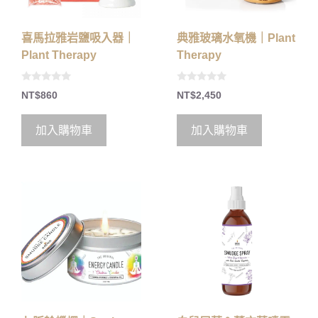
喜馬拉雅岩鹽吸入器｜
典雅玻璃水氧機｜Plant
Plant Therapy
Therapy
0
0
NT$
860
NT$
2,450
o
o
u
u
t
t
o
o
加入購物車
加入購物車
f
f
5
5