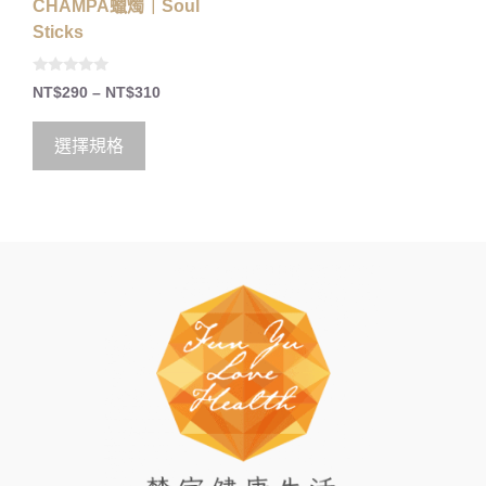
CHAMPA蠟燭｜Soul
Sticks
0
NT$
290
–
NT$
310
o
u
t
o
選擇規格
f
5