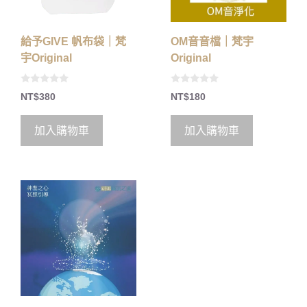
給予GIVE 帆布袋｜梵
OM音音檔｜梵宇
宇Original
Original
0
0
NT$
380
NT$
180
o
o
u
u
t
t
o
o
加入購物車
加入購物車
f
f
5
5