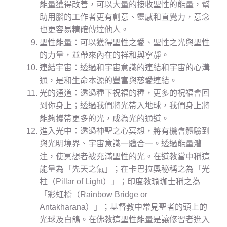
能量獲得改善，可以大量的接收聖性的能量，幫
助用腦的工作者更有創意、靈感和直覺力，意念
也更容易精確傳達他人。
聖性能量：可以獲得聖性之愛、聖性之光與聖性
的力量，並帶來內在的祥和與寧靜。
連結宇宙：透過和宇宙意識的連結和宇宙的心溝
通，是和生命本源的豐富與慈愛連結。
光的通道：透過種下祝福的種，更多的祝福會回
到你身上；透過我們將光帶入地球，我們身上將
能夠攜帶更多的光，成為光的通道。
進入光中：透過神聖之心冥想，將有機會體驗到
與光明境界、宇宙意識一體合一。透過能量灌
注，使冥想者被充滿聖性的光。在道教當中稱這
能量為「先天之氣」；在卡巴拉奧秘稱之為「光
柱（Pillar of Light）」；印度教瑜珈士稱之為
「彩虹橋（Rainbow Bridge or
Antakharana）」；基督教中常見聖者的頭上的
光球及白鴿。在佛教這聖性能量是讓修習者進入