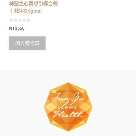
神聖之心冥想引導合輯
｜梵宇Original
0
NT$
550
o
u
t
o
加入購物車
f
5