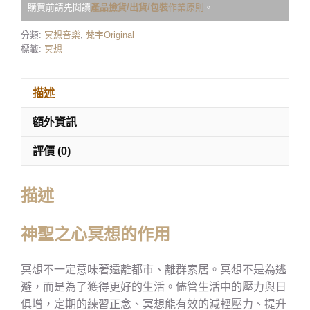
購買前請先閱讀
產品撿貨/出貨/包裝
作業原則
。
分類:
冥想音樂
,
梵宇Original
標籤:
冥想
描述
額外資訊
評價 (0)
描述
神聖之心冥想的作用
冥想不一定意味著遠離都市、離群索居。冥想不是為逃
避，而是為了獲得更好的生活。儘管生活中的壓力與日
俱增，定期的練習正念、冥想能有效的減輕壓力、提升