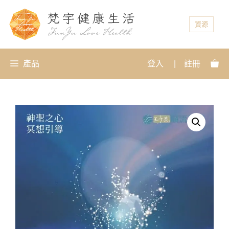
資源
產品
登入
|
註冊