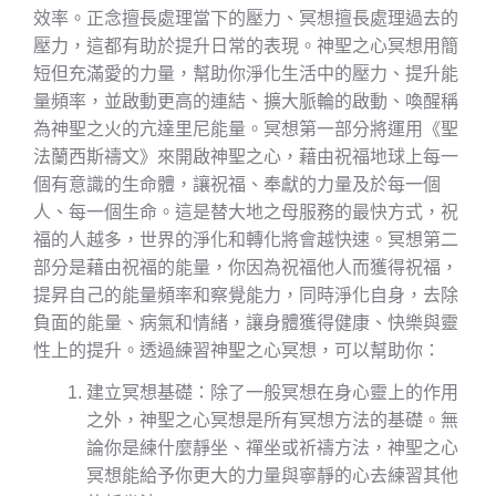
效率。正念擅長處理當下的壓力、冥想擅長處理過去的
壓力，這都有助於提升日常的表現。神聖之心冥想用簡
短但充滿愛的力量，幫助你淨化生活中的壓力、提升能
量頻率，並啟動更高的連結、擴大脈輪的啟動、喚醒稱
為神聖之火的亢達里尼能量。冥想第一部分將運用《聖
法蘭西斯禱文》來開啟神聖之心，藉由祝福地球上每一
個有意識的生命體，讓祝福、奉獻的力量及於每一個
人、每一個生命。這是替大地之母服務的最快方式，祝
福的人越多，世界的淨化和轉化將會越快速。冥想第二
部分是藉由祝福的能量，你因為祝福他人而獲得祝福，
提昇自己的能量頻率和察覺能力，同時淨化自身，去除
負面的能量、病氣和情緒，讓身體獲得健康、快樂與靈
性上的提升。透過練習神聖之心冥想，可以幫助你：
建立冥想基礎：除了一般冥想在身心靈上的作用
之外，神聖之心冥想是所有冥想方法的基礎。無
論你是練什麼靜坐、禪坐或祈禱方法，神聖之心
冥想能給予你更大的力量與寧靜的心去練習其他