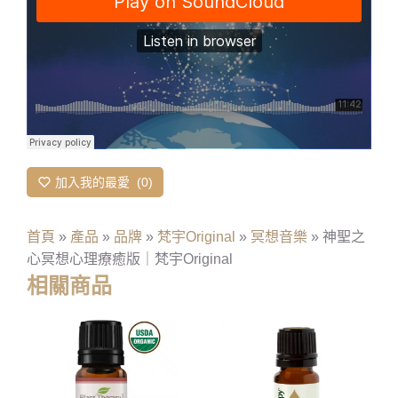
加入我的最愛
0
首頁
»
產品
»
品牌
»
梵宇Original
»
冥想音樂
»
神聖之
心冥想心理療癒版｜梵宇Original
相關商品