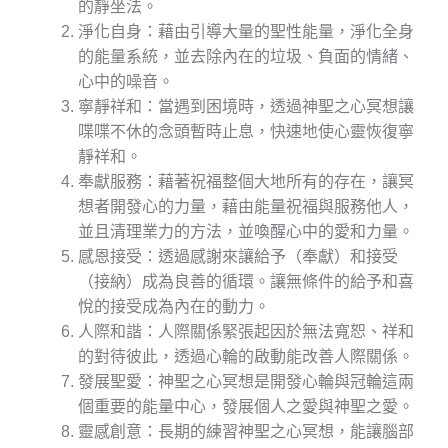
的靜坐法。
淨化自身：藉由引導大量的聖性能量，淨化全身
的能量系統，並去除內在的垃圾、負面的情緒、
心中的噪音。
寧靜祥和：當遇到困境時，透過神聖之心冥想讓
喋喋不休的念頭暫時止息，快速地使心靈恢復寧
靜祥和。
奉獻服務：藉著祝福整個大地所有的存在，讓冥
想者開發心的力量，藉由能量祝福與服務他人，
並且清理業力的方法，並喚醒心中的愛和力量。
感恩接受：透過感謝來讓給予（奉獻）和接受
（接納）成為良善的循環。讓無條件的給予和喜
悅的接受成為內在的動力。
人際和諧：人際關係緊張起因於無法寬恕、祥和
的對待彼此，透過心輪的啟動能改善人際關係。
發展聖愛：神聖之心冥想是開發心輪與冠輪這兩
個重要的能量中心，發展個人之愛與神聖之愛。
靈感創意：長期的練習神聖之心冥想，能讓腦部