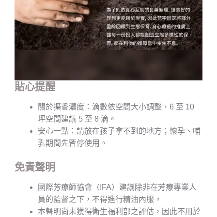
貼心提醒
關於擴香濃度：滴數依空間大小調整，6 至 10
坪空間建議 5 至 8 滴。
安心一點：請放在孩子拿不到的地方；懷孕、哺
乳期間先暫停使用。
免責聲明
國際芳療師協會（IFA）建議除非在芳療專業人
員的監督之下，不得進行精油內服。
本聲明尚未獲得衛生福利部之評估，因此不用於