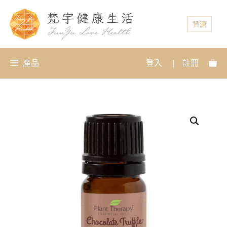
資源
產品
登入
|
註冊