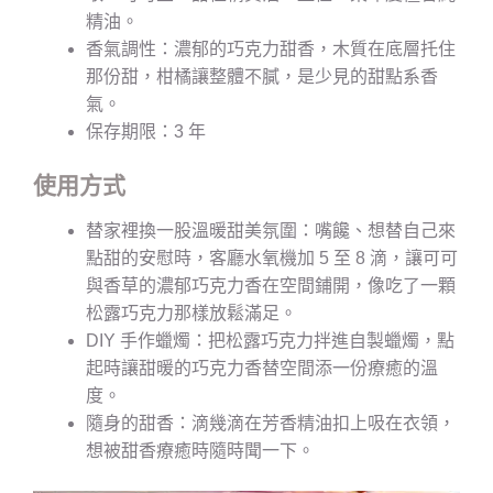
精油。
香氣調性：濃郁的巧克力甜香，木質在底層托住
那份甜，柑橘讓整體不膩，是少見的甜點系香
氣。
保存期限：3 年
使用方式
替家裡換一股溫暖甜美氛圍：嘴饞、想替自己來
點甜的安慰時，客廳水氧機加 5 至 8 滴，讓可可
與香草的濃郁巧克力香在空間鋪開，像吃了一顆
松露巧克力那樣放鬆滿足。
DIY 手作蠟燭：把松露巧克力拌進自製蠟燭，點
起時讓甜暖的巧克力香替空間添一份療癒的溫
度。
隨身的甜香：滴幾滴在芳香精油扣上吸在衣領，
想被甜香療癒時隨時聞一下。