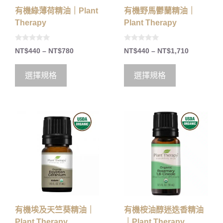
有機綠薄荷精油｜Plant
有機野馬鬱蘭精油｜
Therapy
Plant Therapy
0
0
NT$
440
–
NT$
780
NT$
440
–
NT$
1,710
o
o
u
u
t
t
o
o
選擇規格
選擇規格
f
f
5
5
有機埃及天竺葵精油｜
有機桉油醇迷迭香精油
Plant Therapy
｜Plant Therapy