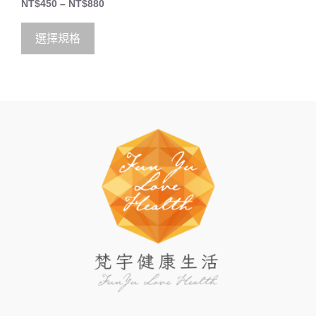
NT$
450
–
NT$
880
o
u
t
o
選擇規格
f
5