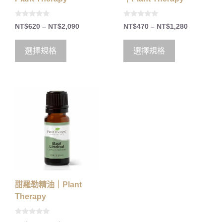
0
0
NT$
620
–
NT$
2,090
NT$
470
–
NT$
1,280
o
o
u
u
t
t
o
o
選擇規格
選擇規格
f
f
5
5
甜羅勒精油｜Plant
Therapy
0