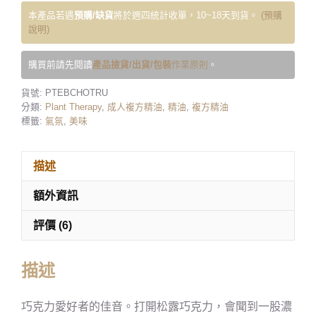
本產品若遇
預購/缺貨
將於週四統計收單，10~18天到貨。
(預購
說明)
購買前請先閱讀
產品撿貨/出貨/包裝
作業原則
。
貨號:
PTEBCHOTRU
分類:
Plant Therapy
,
成人複方精油
,
精油
,
複方精油
標籤:
氣氛
,
美味
描述
額外資訊
評價 (6)
描述
巧克力愛好者的佳音。打開松露巧克力，會聞到一股濃