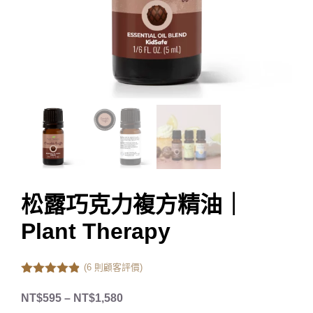
松露巧克力複方精油｜
Plant Therapy
(
6
則顧客評價)
4.83
out of
5
NT$
595
–
NT$
1,580