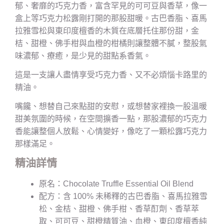
郁、奢靡的巧克力香，富含罕見的可可豆與香草，像一
盒上等巧克力松露剛打開的那股甜暖。古巴香脂、喜馬
拉雅雪松與東印度檀香的木質在底層托住那份甜，金
桔、甜橙、佛手柑與血橙的柑橘則讓整體不膩，整股氣
味濃郁、療癒，是少見的甜點系香氣。
這是一支讓人盡情享受巧克力香、又不必煩惱卡路里的
精油。
嘴饞、想替自己來點甜的安慰，或想替家裡換一股溫暖
甜美氛圍的時候，在空間擴香一點，那股濃郁的巧克力
香能讓整個人放鬆、心情變好，像吃了一顆松露巧克力
那樣滿足。
精油詳情
原名：Chocolate Truffle Essential Oil Blend
配方：含 100% 未稀釋的古巴香脂、喜馬拉雅雪
松、金桔、甜橙、佛手柑、香草酊劑、香草萃
取、可可豆、甜橙精質油、血橙、東印度檀香純