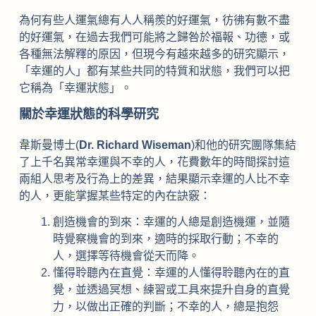
為何有些人運氣總有人人稱羨的好運氣，彷彿有數不盡
的好運氣，在過去我們可能將之歸咎於福報、功德，或
各種無法解釋的原因，但現今有越來越多的研究顯示，
「幸運的人」都有某些共同的特質和狀態，我們可以把
它稱為「幸運狀態」。
關於幸運狀態的科學研究
韋斯曼博士(
Dr. Richard Wiseman
)和他的研究團隊集結
了上千名異常幸運與不幸的人，花費數年的時間探討這
兩組人思考及行為上的差異，結果顯示幸運的人比不幸
的人，更能掌握某些特定的內在訣竅：
創造機會的到來：幸運的人總是創造機運，並隨
時覺察機會的到來，適時的採取行動；不幸的
人，選擇等待機會從天而降。
懂得聆聽內在直覺：幸運的人懂得聆聽內在的直
覺，並透過冥想、練習或工具來提升自身的直覺
力，以做出正確的判斷；不幸的人，總是抱怨