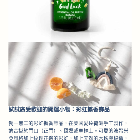
試試廣受歡迎的開運小物：彩虹擴香飾品
獨一無二的彩虹擴香飾品，在美國愛達荷洲手工製作，
適合掛於門口（正門）、窗邊或車輛上。可愛的波希米
亞風格加上紋理花邊的彩虹，加上天然的木珠與棉繩，