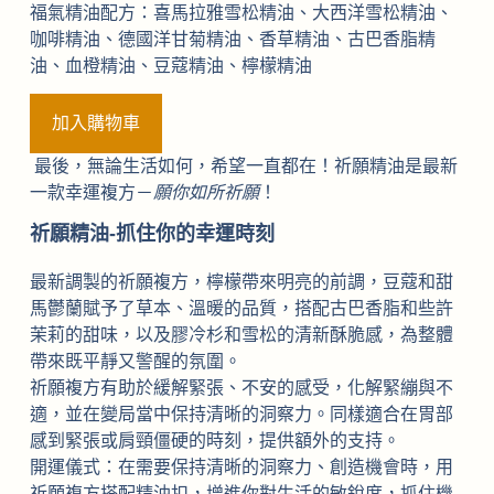
福氣精油配方：喜馬拉雅雪松精油、大西洋雪松精油、
咖啡精油、德國洋甘菊精油、香草精油、古巴香脂精
油、血橙精油、豆蔻精油、檸檬精油
加入購物車
最後，無論生活如何，希望一直都在！祈願精油是最新
一款幸運複方－
願你如所祈願
！
祈願精油-抓住你的幸運時刻
最新調製的祈願複方，檸檬帶來明亮的前調，豆蔻和甜
馬鬱蘭賦予了草本、溫暖的品質，搭配古巴香脂和些許
茉莉的甜味，以及膠冷杉和雪松的清新酥脆感，為整體
帶來既平靜又警醒的氛圍。
祈願複方有助於緩解緊張、不安的感受，化解緊繃與不
適，並在變局當中保持清晰的洞察力。同樣適合在胃部
感到緊張或肩頸僵硬的時刻，提供額外的支持。
開運儀式：在需要保持清晰的洞察力、創造機會時，用
祈願複方搭配精油扣，增進你對生活的敏銳度，抓住機