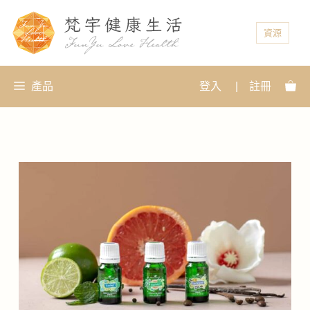
資源
產品
登入
|
註冊