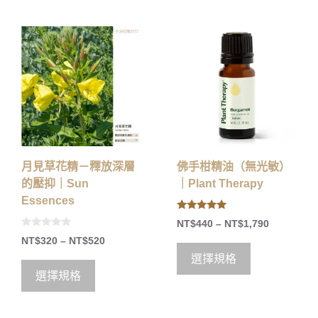
月見草花精－釋放深層
佛手柑精油（無光敏）
的壓抑｜Sun
｜Plant Therapy
Essences
4.75
NT$
440
–
NT$
1,790
out of 5
0
NT$
320
–
NT$
520
o
u
選擇規格
t
o
選擇規格
f
5