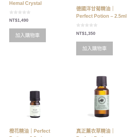
Hemal Crystal
德國洋甘菊精油｜
Perfect Potion – 2.5ml
0
NT$
1,490
o
u
t
0
NT$
1,350
o
加入購物車
o
f
u
5
t
o
加入購物車
f
5
橙花精油｜Perfect
真正薰衣草精油｜