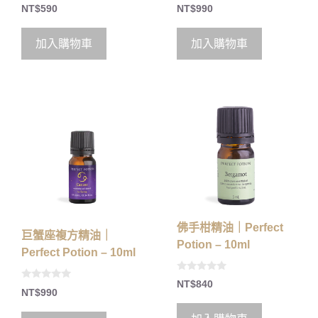
0
0
NT$
590
NT$
990
o
o
u
u
t
t
o
o
加入購物車
加入購物車
f
f
5
5
佛手柑精油｜Perfect
巨蟹座複方精油｜
Potion – 10ml
Perfect Potion – 10ml
0
NT$
840
0
o
NT$
990
o
u
u
t
t
o