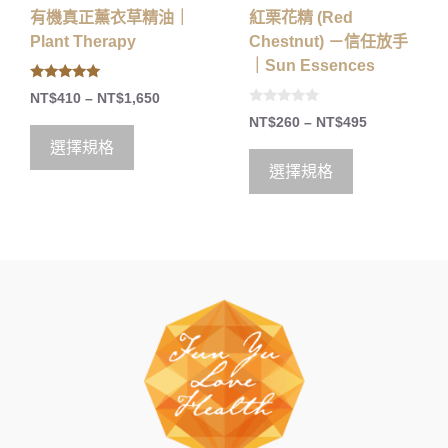
有機真正薰衣草精油｜
紅栗花精 (Red
Plant Therapy
Chestnut) －信任放手
｜Sun Essences
5.00
NT$
410
–
NT$
1,650
out of 5
0
NT$
260
–
NT$
495
o
u
選擇規格
t
o
選擇規格
f
5