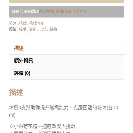
購買前請先閱讀
產品撿貨/出貨/包裝
作業原則
。
分類:
花精
,
花精套組
標籤:
接受
,
更新
,
自信
,
鬆動
描述
額外資訊
評價 (0)
描述
精選3支幫助你提升職場能力、克服困難的花精(各10
ml)
☆小白菊花精－適應改變與挑戰