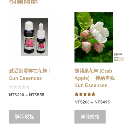
相關商品
感受到愛存在花精｜
酸蘋果花精 (Crab
Sun Essences
Apple) －接納自我｜
Sun Essences
0
NT$
320
–
NT$
555
o
5.00
u
NT$
260
–
NT$
495
out of 5
t
o
f
5
選擇規格
選擇規格