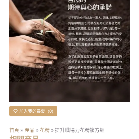
加入我的最愛
0
首頁
»
產品
»
花精
»
提升職場力花精複方組