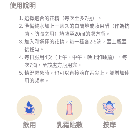
使用說明
選擇適合的花精（每次至多7瓶）。
準備純水加上一茶匙的白蘭地或蘋果醋（作為抗
菌、防腐之用）填裝至20ml的處方瓶。
加入剛選擇的花精，每一種各2-5滴，蓋上瓶蓋
後搖勻。
每日服用4次（上午、中午、晚上和睡前），每
次7滴，至該處方瓶用完。
情況緊急時，也可以直接滴在舌尖上，並增加使
用的頻率。
飲用
乳霜貼敷
按摩