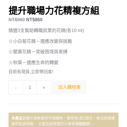
提升職場力花精複方組
NT$
960
NT$
860
精選3支幫助轉職就業的花精(各10 ml)
☆小白菊花精－適應改變與挑戰
☆罌粟花精－突破困境與束縛
☆秋葉－適應生命的轉變
目前有現貨,立即帶回家!
加入購物車
-
+
本產品
若顯示為無庫存可預購時，需等待1至2個月，無法保證確
實的到貨時間。 大致到貨時間可以參考
詳細說明
。