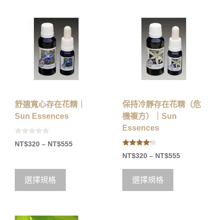
舒適寬心存在花精｜
保持冷靜存在花精（危
Sun Essences
機複方）｜Sun
Essences
0
NT$
320
–
NT$
555
o
4.00
u
NT$
320
–
NT$
555
out of 5
t
o
f
5
選擇規格
選擇規格