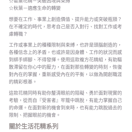
☆罌粟花精－突破困境與束縛
☆秋葉－適應生命的轉變
想要在工作、事業上創造價值、提升能力或突破瓶頸？
在不確定的時代，思考自己是否入對行、找對工作或考
慮轉職？
工作或事業上的種種限制與束縛，也許是頭腦創造的，
各種信念上的矛盾，也或許是因身體、工作的狀況而感
到綁手綁腳、不得發揮。使用這款複方花精組，有助驅
散滯留在你心中的壓力，在面對那些轉變的時刻，恢復
對內在的掌握，重新感受內在的平衡，以做為開創職涯
的精彩根基。
這款花精同時有助你釐清眼前的阻礙、勇於面對現實的
考驗，從而自『受害者』牢籠中跳脫，有能力掌握自己
的命運。在面對新的機會到來時，也有能力跳脫過去的
限制、把握眼前的機會。
關於生活花精系列