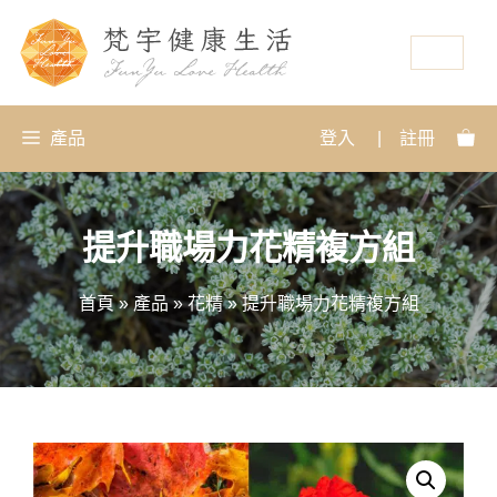
資源
產品
登入
|
註冊
提升職場力花精複方組
首頁
»
產品
»
花精
»
提升職場力花精複方組