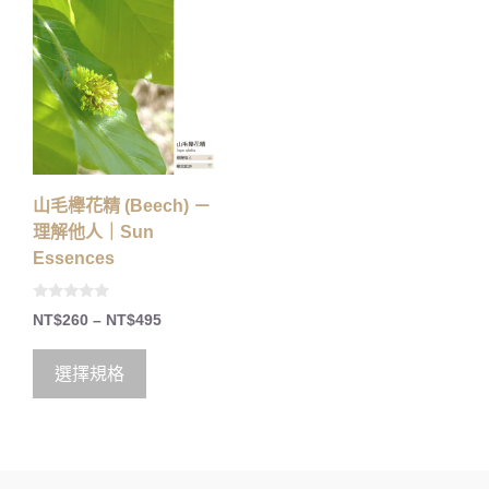
山毛櫸花精 (Beech) －
理解他人｜Sun
Essences
0
NT$
260
–
NT$
495
o
u
t
o
選擇規格
f
5