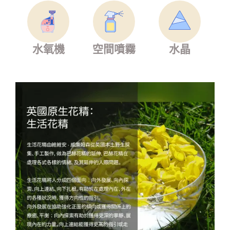
水氧機
空間噴霧
水晶