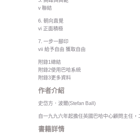
5. 高峰與典範
v 聯結
6. 朝向直覺
vi 正面積極
7. 一步一腳印
vii 給予自由 獲取自由
附錄1總結
附錄2使用巴哈系統
附錄3更多資料
作者介紹
史岱方．波爾(Stefan Ball)
自一九九六年起擔任英國巴哈中心顧問主任，
書籍詳情