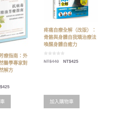
疼痛自療全解（改版）：
骨骼與身體自我矯治療法
喚醒身體自癒力
芳療指南：外
0
NT$
440
NT$
425
然醫學專家對
o
u
然解方
t
o
f
5
$
425
車
加入購物車