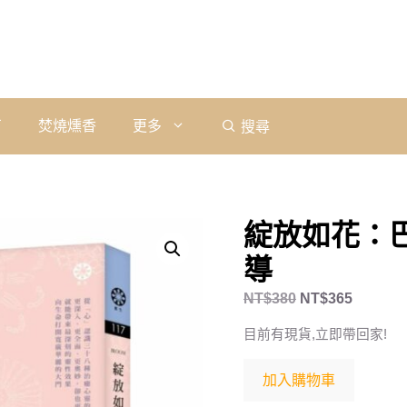
石
焚燒燻香
更多
搜尋
綻放如花：
導
NT$
380
NT$
365
目前有現貨,立即帶回家!
加入購物車