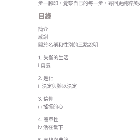
步一腳印，覺察自己的每一步，尋回更純粹美
目錄
簡介
感謝
關於名稱和性別的三點說明
1. 失衡的生活
i 勇氣
2. 進化
ii 決定與難以決定
3. 信仰
iii 搖擺的心
4. 簡單性
iv 活在當下