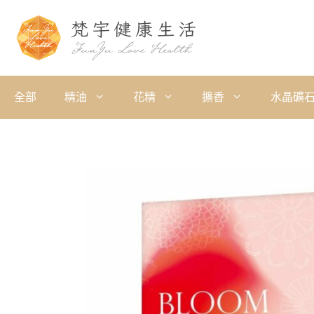
全部
精油
花精
擴香
水晶礦