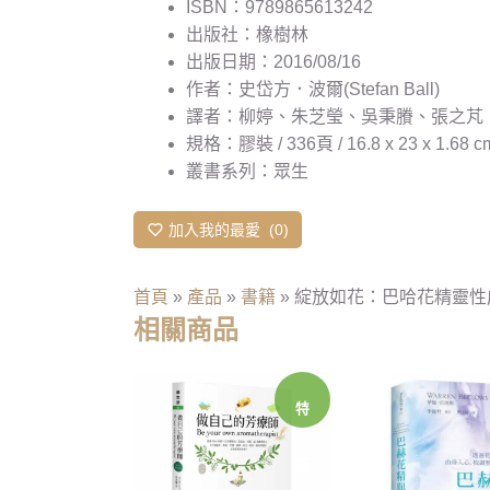
ISBN：9789865613242
出版社：橡樹林
出版日期：2016/08/16
作者：史岱方．波爾(Stefan Ball)
譯者：柳婷、朱芝瑩、吳秉賸、張之芃
規格：膠裝 / 336頁 / 16.8 x 23 x 1.68
叢書系列：眾生
加入我的最愛
0
首頁
»
產品
»
書籍
»
綻放如花：巴哈花精靈性
相關商品
特
價