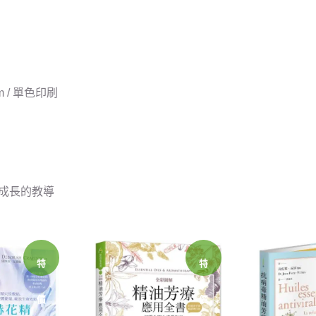
 cm / 單色印刷
成長的教導
特
特
價
價