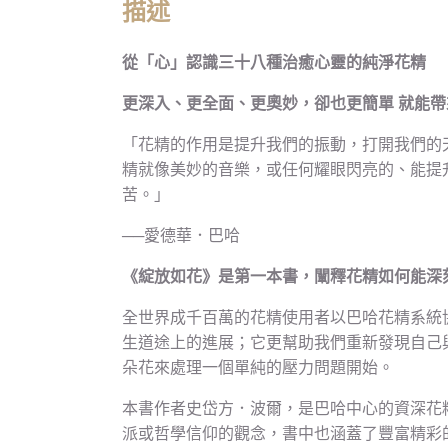
描述
從「心」認識三十八種治癒心靈的純淨花精
更深入、更全面、更奧妙，卻也更簡單 就能帶
「花精的作用是提升我們的振動，打開我們的
精就像美妙的音樂，或任何耀眼閃亮的、能提
苦。」
──愛德華．巴哈
《綻放如花》是第一本書，闡釋花精如何能深
全世界成千百萬的花精使用者以巴哈花精系統
生道途上的進展；它更幫助我們重新發現自己
朵花來處理一個單純的壓力問題開始。
本書作者史岱方．波爾，是巴哈中心的資深花
派或哲學信仰的觀念，書中也涵蓋了豐富精彩