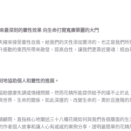
來最深刻的靈性效果 向生命打開寬廣華麗的大門
天線來接受靈性自我。給我們的天性添加豐沛的，也正是我們所
升振動的東西所帶來啟發，提高自性，讓我們更靠近靈魂：經由
刻地協助個人和靈性的進展。
協助健康失調或情緒問題，然而花精所能提供給予的遠不止於此
與世界、生命的關係。如此深邃的、改變生命的、奧妙且進階的
精顧問，直指核心地闡述三十八種花精如何與我們各個層面的生
的作者個人故事和讓人心有戚戚的案例分享，證明最簡單的花精