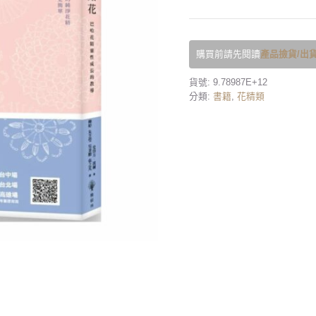
購買前請先閱讀
產品撿貨/出貨
貨號:
9.78987E+12
分類:
書籍
,
花精類