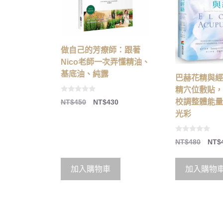
做自己的芳療師：跟著
Nico老師一次弄懂精油、
基底油、純露
巴赫花精與經
精穴位敷貼，
0
校調整體能量
NT$
450
NT$
430
o
u
光彩
t
o
f
5
0
NT$
480
NT$
o
u
t
o
加入購物車
加入購物
f
5