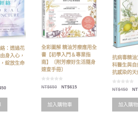
全彩圖解 精油芳療應用全
絡：透過花
書【初學入門＆專業指
由身入心，
抗病毒精油
南】〔附芳療好生活隨身
，綻放生命
科醫生與自
速查手冊〕
抗感染的天
0
NT$
650
NT$
615
0
450
o
NT$
450
NT
o
u
u
t
t
o
o
車
加入購物車
加入購物
f
f
5
5