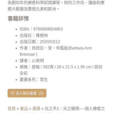
為期四年的療癒科學認證課程。她的工作坊、講座和療
癒示範遍及整個北美和歐洲。
書籍詳情
ISBN：9789869854863
出版社：橡樹林
出版日期：2020/03/12
作者：芭芭拉‧安‧布藍能(Barbara Ann
Brennan )
譯者：心夜明
規格：膠裝 / 392頁 / 28 x 21.5 x 1.95 cm / 部份
全彩
叢書系列：眾生
加入我的最愛
0
首頁
»
產品
»
書籍
»
光之手2：光之顯現──個人療癒之