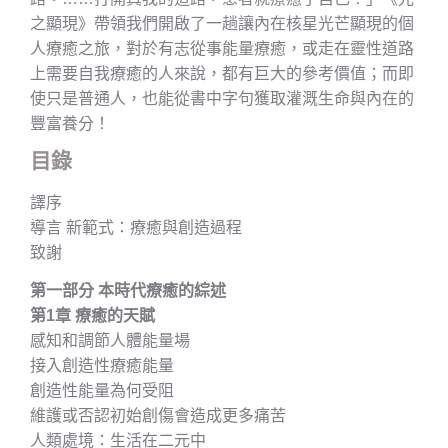
之顯現》帶領我們開啟了一趟讓內在核星光芒顯現的個
人療癒之旅，對於有志從事能量療癒，或走在靈性道路
上需要自我療癒的人來說，都有巨大的參考價值；而即
使只是普通人，也能從書中字句獲取灌溉生命與內在的
豐富養分！
目錄
譯序
導言 新範式：療癒與創造過程
致謝
第一部分 本時代療癒的綜述
第1章 療癒的天賦
感知和調節人體能量場
接入創造性療癒能量
創造性能量為何受阻
維護或否認初始創傷會造成更多痛苦
人類處境：生活在二元中