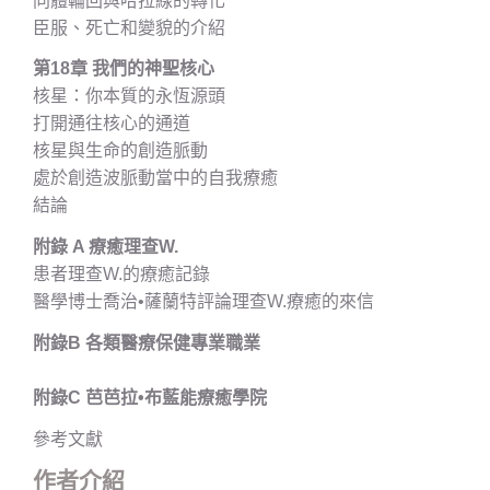
同體輪回與哈拉線的轉化
臣服、死亡和變貌的介紹
第18章 我們的神聖核心
核星：你本質的永恆源頭
打開通往核心的通道
核星與生命的創造脈動
處於創造波脈動當中的自我療癒
結論
附錄 A 療癒理查W.
患者理查W.的療癒記錄
醫學博士喬治•薩蘭特評論理查W.療癒的來信
附錄B 各類醫療保健專業職業
附錄C 芭芭拉•布藍能療癒學院
參考文獻
作者介紹