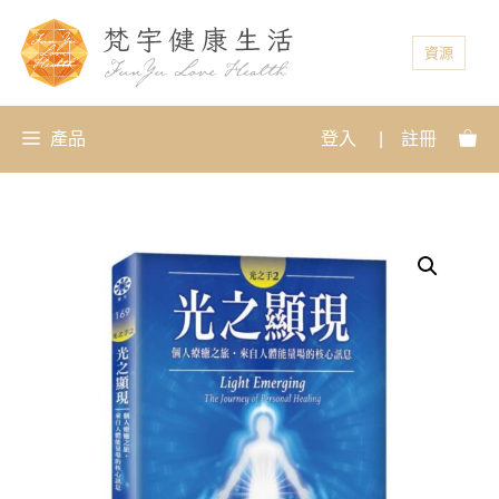
資源
產品
登入
|
註冊