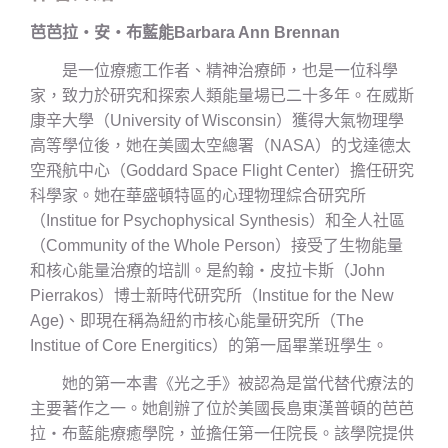
芭芭拉‧安‧布藍能Barbara Ann Brennan
是一位療癒工作者、精神治療師，也是一位科學
家，致力於研究和探索人類能量場已二十多年。在威斯
康辛大學（University of Wisconsin）獲得大氣物理學
高等學位後，她在美國太空總署（NASA）的戈達德太
空飛航中心（Goddard Space Flight Center）擔任研究
科學家。她在華盛頓特區的心理物理綜合研究所
（Institue for Psychophysical Synthesis）和全人社區
（Community of the Whole Person）接受了生物能量
和核心能量治療的培訓。是約翰‧皮拉卡斯（John
Pierrakos）博士新時代研究所（Institue for the New
Age)、即現在稱為紐約市核心能量研究所（The
Institue of Core Energitics）的第一屆畢業班學生。
她的第一本書《光之手》被認為是當代替代療法的
主要著作之一。她創辦了位於美國長島東漢普頓的芭芭
拉‧布藍能療癒學院，並擔任第一任院長。該學院提供