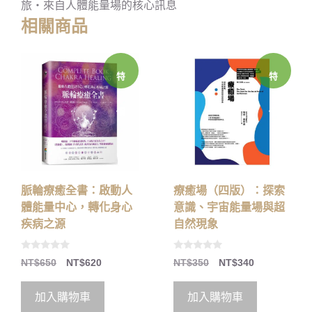
旅‧來自人體能量場的核心訊息
相關商品
特
特
價
價
脈輪療癒全書：啟動人
療癒場（四版）：探索
體能量中心，轉化身心
意識、宇宙能量場與超
疾病之源
自然現象
0
0
NT$
650
NT$
620
NT$
350
NT$
340
o
o
u
u
t
t
o
o
加入購物車
加入購物車
f
f