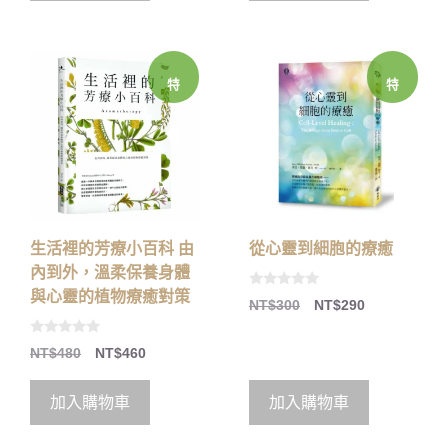
5
5
特
特
價
價
生活裡的芳療小百科 由
從心靈到細胞的療癒
內到外，溫柔保養身體
與心靈的植物療癒對策
0
NT$
300
NT$
290
o
u
t
0
o
NT$
480
NT$
460
o
f
u
5
t
o
加入購物車
加入購物車
f
5