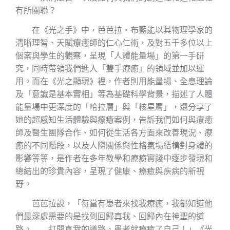
有所關聯？
在《光之手》中，芭芭拉‧布藍能以其物理學家的
清晰理智、天賦療癒師的仁心仁術，及對五千多位以上
個案與學生的觀察，呈現「人體能量場」的第一手研
究，同時帶領我們進入「雙手療癒」的領域並加以運
用。而在《光之顯現》裡，作者則用能量場、全息理論
及「意識是基本實相」等為基礎科學背景，描述了人體
能量場中更深度的「哈拉層」與「核星層」，還分享了
她的超感知生活體驗與療癒案例，告訴我們如何與療癒
師及醫生團隊合作、如何從生活各方面來改善現況、療
癒的不同階段，以及人際關係與性格氣場結構對身體的
影響等等，是作者在多年教學和療癒實踐中逐步發現和
總結出的珍貴內容，呈現了健康、療癒與疾病的新視
野。
芭芭拉說，「每當有患者來找我療癒，我都知道他
們最深處需要的是找到回歸真我、回歸內在神聖的道
路。……打開真我的道路，患者就療癒了自己！」《光