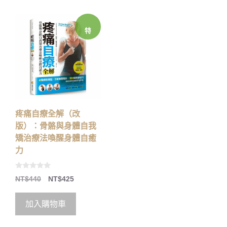
特
價
疼痛自療全解（改
版）：骨骼與身體自我
矯治療法喚醒身體自癒
力
0
NT$
440
NT$
425
o
u
t
o
加入購物車
f
5