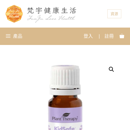
資源
產品
登入
|
註冊