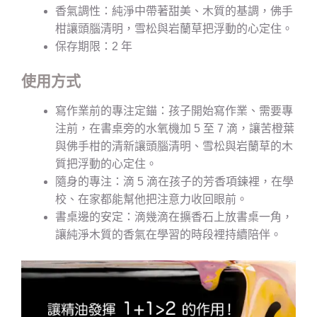
香氣調性：純淨中帶著甜美、木質的基調，佛手
柑讓頭腦清明，雪松與岩蘭草把浮動的心定住。
保存期限：2 年
使用方式
寫作業前的專注定錨：孩子開始寫作業、需要專
注前，在書桌旁的水氧機加 5 至 7 滴，讓苦橙葉
與佛手柑的清新讓頭腦清明、雪松與岩蘭草的木
質把浮動的心定住。
隨身的專注：滴 5 滴在孩子的芳香項鍊裡，在學
校、在家都能幫他把注意力收回眼前。
書桌邊的安定：滴幾滴在擴香石上放書桌一角，
讓純淨木質的香氣在學習的時段裡持續陪伴。