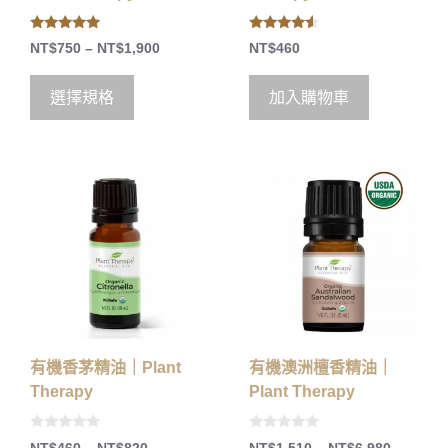
5.00
4.33
NT$
750
–
NT$
1,900
NT$
460
out of 5
out of 5
選擇規格
加入購物車
有機香茅精油｜Plant
有機澳洲檀香精油｜
Therapy
Plant Therapy
0
0