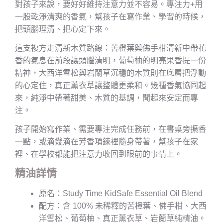
對孩子來說，要好好維持注意力並不容易。專注力+用
一股乾淨清爽的香氣，幫孩子在寫作業、學習的時候，
把頭腦理清、把心定下來。
這支複方走清新木質路線：苦橙葉與佛手柑清新中帶花
香的氣息在前段讓頭腦清明，葡萄柚的明亮果香提一份
精神，大西洋雪松與岩蘭草沉穩的木質則在底層把浮動
的心定住，真正薰衣草讓整體更柔和。幾種香氣協同起
來，純淨中帶著甜美、木質的基調，聞起來安定而專
注。
孩子開始寫作業、需要專注完成任務前，在書桌旁擴香
一點，或滴幾滴在芳香項鍊裡隨身帶著，幫孩子在家
裡、在學校都能把注意力收回到眼前的事情上。
精油詳情
原名：Study Time KidSafe Essential Oil Blend
配方：含 100% 未稀釋的苦橙葉、佛手柑、大西
洋雪松、葡萄柚、真正薰衣草、岩蘭草純精油。