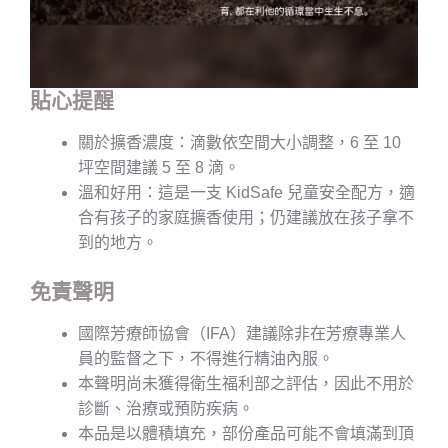
貼心提醒
關於擴香濃度：滴數依空間大小調整，6 至 10
坪空間建議 5 至 8 滴。
溫和好用：這是一支 KidSafe 兒童安全配方，適
合有孩子的家庭擴香使用；仍建議放在孩子拿不
到的地方。
免責聲明
國際芳療師協會（IFA）建議除非在芳療專業人
員的監督之下，不得進行精油內服。
本聲明尚未獲得衛生福利部之評估，因此不用於
診斷、治療或預防疾病。
本品是以體積填充，部份產品可能不會填滿到頂