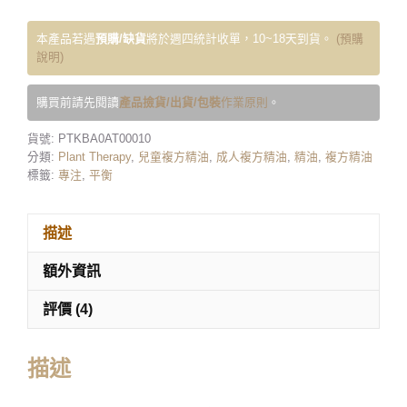
本產品若遇
預購/缺貨
將於週四統計收單，10~18天到貨。
(預購
說明)
購買前請先閱讀
產品撿貨/出貨/包裝
作業原則
。
貨號:
PTKBA0AT00010
分類:
Plant Therapy
,
兒童複方精油
,
成人複方精油
,
精油
,
複方精油
標籤:
專注
,
平衡
描述
額外資訊
評價 (4)
描述