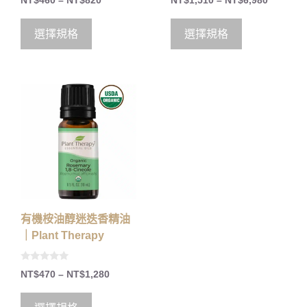
NT$
460
–
NT$
820
NT$
1,510
–
NT$
6,980
o
o
u
u
t
t
o
o
選擇規格
選擇規格
f
f
5
5
有機桉油醇迷迭香精油
｜Plant Therapy
0
NT$
470
–
NT$
1,280
o
u
t
o