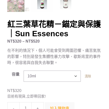
紅三葉草花精－錨定與保護
｜Sun Essences
NT$
320
–
NT$
520
在不利的情況下，個人可能會受到周圍恐懼、痛苦氣氛
的影響，特別是發生集體性暴力攻擊、歇斯底里的事件
時，很容易與自我失去聯繫。
容量
清除
NT$
320
目前有現貨,立即帶回家!
-
+
加入購物車