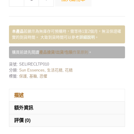
本產品
若顯示為無庫存可預購時，需等待1至2個月，無法保證確
實的到貨時間。 大致到貨時間可以參考
詳細說明
。
購買前請先閱讀
產品撿貨/出貨/包裝
作業原則
。
貨號:
SELIRECLTP010
分類:
Sun Essences
,
生活花精
,
花精
標籤:
保護
,
基輪
,
恐懼
描述
額外資訊
評價 (0)