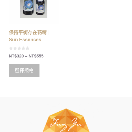
保持平衡存在花精｜
Sun Essences
0
NT$
320
–
NT$
555
o
u
t
o
選擇規格
f
5