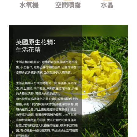
水氧機
空間噴霧
水晶