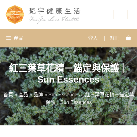
資源
產品
登入
|
註冊
紅三葉草花精－錨定與保護｜
Sun Essences
首頁
»
產品
»
品牌
»
Sun Essences
»
紅三葉草花精－錨定與
保護｜Sun Essences