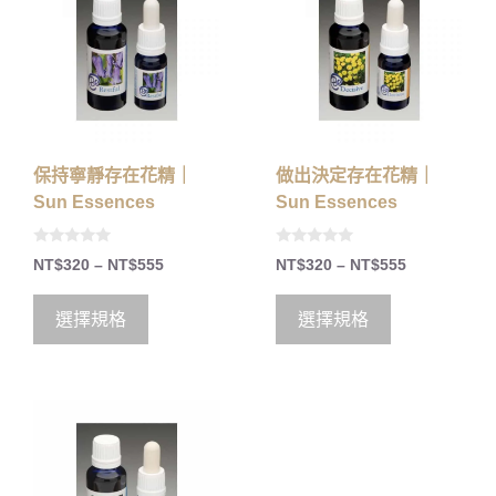
保持寧靜存在花精｜
做出決定存在花精｜
Sun Essences
Sun Essences
0
0
NT$
320
–
NT$
555
NT$
320
–
NT$
555
o
o
u
u
t
t
o
o
選擇規格
選擇規格
f
f
5
5