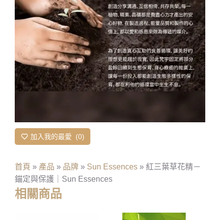
加入我的最愛
0
首頁
»
產品
»
品牌
»
Sun Essences
»
紅三葉草花精－
錨定與保護｜Sun Essences
相關商品