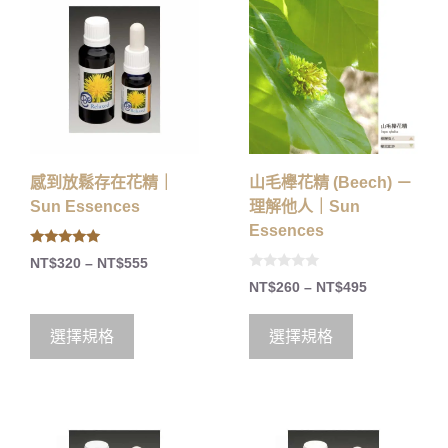
感到放鬆存在花精｜
山毛櫸花精 (Beech) －
Sun Essences
理解他人｜Sun
Essences
5.00
NT$
320
–
NT$
555
out of 5
0
NT$
260
–
NT$
495
o
u
t
o
選擇規格
選擇規格
f
5