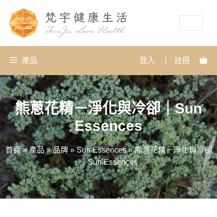
資源
產品
登入
|
註冊
熊蔥花精－淨化與冷卻｜Sun
Essences
首頁
»
產品
»
品牌
»
Sun Essences
»
熊蔥花精－淨化與冷卻
｜Sun Essences