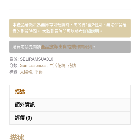
本產品
若顯示為無庫存可預購時，需等待1至2個月，無法保證確
實的到貨時間。 大致到貨時間可以參考
詳細說明
。
購買前請先閱讀
產品撿貨/出貨/包裝
作業原則
。
貨號:
SELIRAMSUA010
分類:
Sun Essences
,
生活花精
,
花精
標籤:
太陽輪
,
平衡
描述
額外資訊
評價 (0)
描述