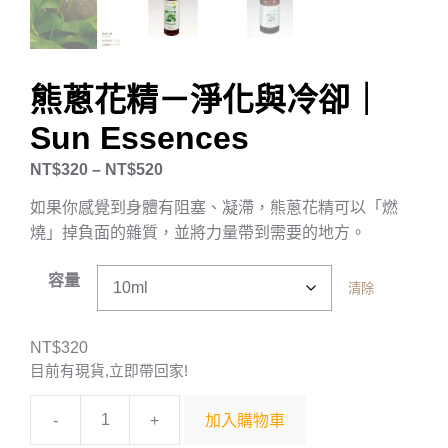
熊蔥花精－淨化與冷卻｜
Sun Essences
NT$
320
–
NT$
520
如果你感覺到身體有阻塞、凝滯，熊蔥花精可以「燃
燒」掉負面的雜質，並將力量帶到需要的地方。
容量
清除
NT$
320
目前有現貨,立即帶回家!
-
+
加入購物車