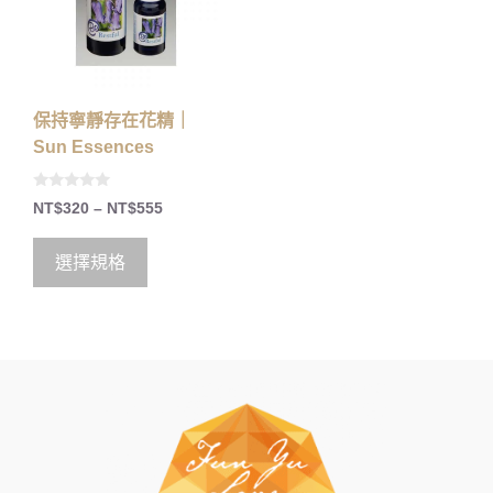
保持寧靜存在花精｜
Sun Essences
0
NT$
320
–
NT$
555
o
u
t
o
選擇規格
f
5