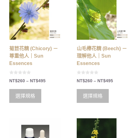
菊苣花精 (Chicory) －
山毛櫸花精 (Beech) －
尊重他人｜Sun
理解他人｜Sun
Essences
Essences
0
0
NT$
260
–
NT$
495
NT$
260
–
NT$
495
o
o
u
u
t
t
o
o
選擇規格
選擇規格
f
f
5
5