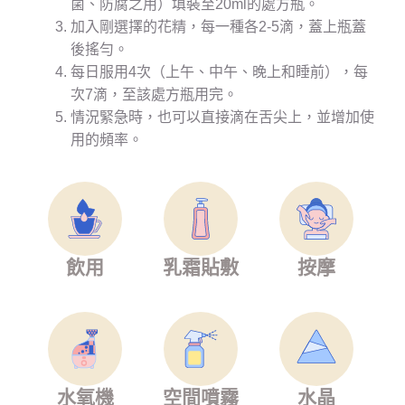
菌、防腐之用）填裝至20ml的處方瓶。
加入剛選擇的花精，每一種各2-5滴，蓋上瓶蓋
後搖勻。
每日服用4次（上午、中午、晚上和睡前），每
次7滴，至該處方瓶用完。
情況緊急時，也可以直接滴在舌尖上，並增加使
用的頻率。
飲用
乳霜貼敷
按摩
水氧機
空間噴霧
水晶