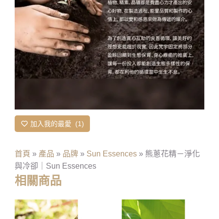
加入我的最愛
1
首頁
»
產品
»
品牌
»
Sun Essences
»
熊蔥花精－淨化
與冷卻｜Sun Essences
相關商品