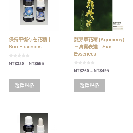
保持平衡存在花精｜
龍芽草花精 (Agrimony)
Sun Essences
－真實表達｜Sun
Essences
0
NT$
320
–
NT$
555
o
0
u
NT$
260
–
NT$
495
o
t
u
o
t
f
o
5
選擇規格
選擇規格
f
5