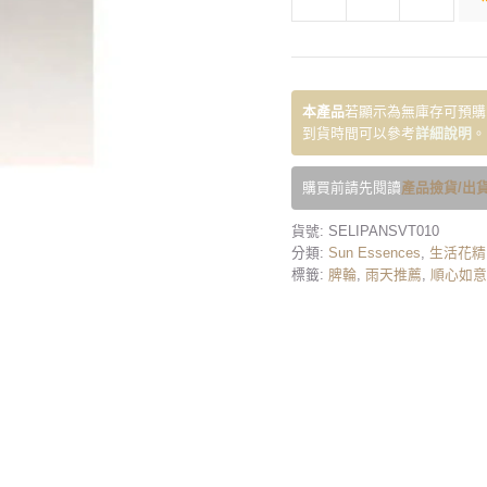
本產品
若顯示為無庫存可預購
到貨時間可以參考
詳細說明
。
購買前請先閱讀
產品撿貨/出貨
貨號:
SELIPANSVT010
分類:
Sun Essences
,
生活花精
標籤:
脾輪
,
雨天推薦
,
順心如意