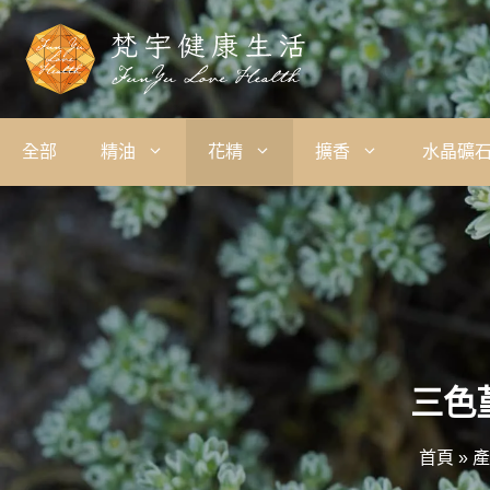
全部
精油
花精
擴香
水晶礦
三色堇
首頁
»
產