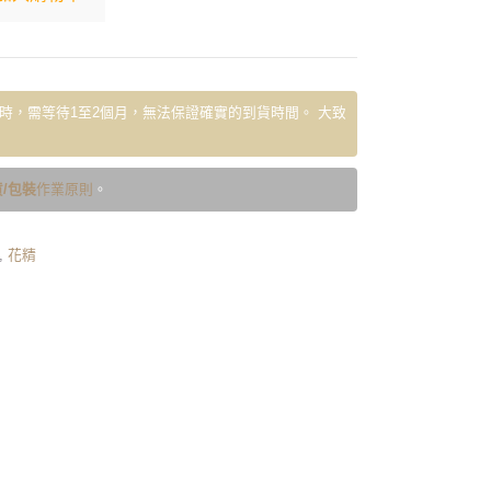
時，需等待1至2個月，無法保證確實的到貨時間。 大致
/包裝
作業原則
。
,
花精