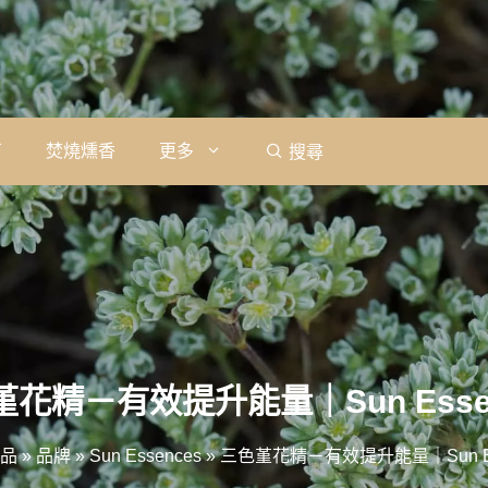
石
焚燒燻香
更多
搜尋
花精－有效提升能量｜Sun Esse
品
»
品牌
»
Sun Essences
»
三色堇花精－有效提升能量｜Sun Es