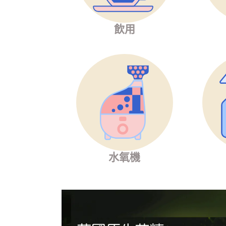
飲用
水氧機