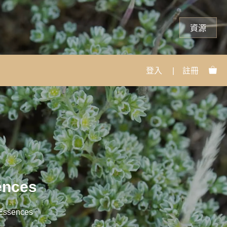
資源
登入
|
註冊
nces
sences