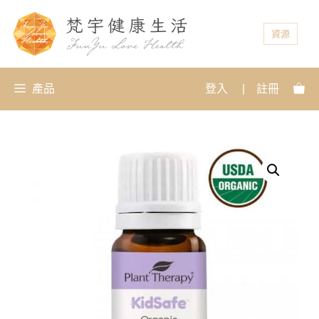
資源
產品
登入
|
註冊