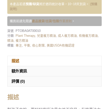
本產品若遇
預購/缺貨
將於週四統計收單，10~18天到貨。
(預購
說明)
購買前請先閱讀
產品撿貨/出貨/包裝
作業原則
。
貨號:
PTOBA0AT00010
分類:
Plant Therapy
,
兒童複方精油
,
成人複方精油
,
有機複方精油
,
精油
,
複方精油
標籤:
專注
,
平衡
,
收心對策
,
美國USDA有機認證
描述
額外資訊
評價 (0)
描述