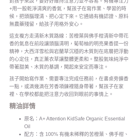
對孩子來說，要好好維持注意力並不容易。有機專注力
+用一股乾淨清爽的香氣，幫孩子在寫作業、學習的時
候，把頭腦理清、把心定下來。它通過有機認證、原料
無農藥殘留，給孩子用格外安心。
這支複方走清新木質路線：苦橙葉與佛手柑清新中帶花
香的氣息在前段讓頭腦清明，葡萄柚的明亮果香提一份
精神，大西洋雪松與岩蘭草沉穩的木質則在底層把浮動
的心定住，真正薰衣草讓整體更柔和。整股氣味純淨中
帶著甜美、木質的基調，聞起來安定而專注。
孩子開始寫作業、需要專注完成任務前，在書桌旁擴香
一點，或滴幾滴在芳香項鍊裡隨身帶著，幫孩子在家
裡、在學校都能把注意力收回到眼前的事情上。
精油詳情
原名：A+ Attention KidSafe Organic Essential
Oil
配方：含 100% 有機未稀釋的苦橙葉、佛手柑、