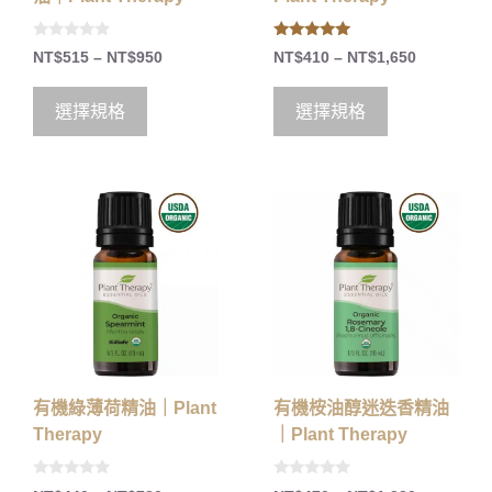
0
5.00
NT$
515
–
NT$
950
NT$
410
–
NT$
1,650
o
out of 5
u
t
o
選擇規格
選擇規格
f
5
有機綠薄荷精油｜Plant
有機桉油醇迷迭香精油
Therapy
｜Plant Therapy
0
0