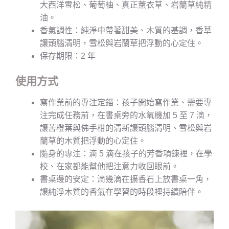
大西洋雪松、葡萄柚、真正薰衣草、岩蘭草純精
油。
香氣調性：純淨中帶著甜美、木質的基調，香草
讓頭腦清明，雪松與岩蘭草把浮動的心定住。
保存期限：2 年
使用方式
寫作業前的專注定錨：孩子開始寫作業、需要專
注完成任務前，在書桌旁的水氧機加 5 至 7 滴，
讓苦橙葉與佛手柑的清新讓頭腦清明、雪松與岩
蘭草的木質把浮動的心定住。
隨身的專注：滴 5 滴在孩子的芳香項鍊裡，在學
校、在家都能幫他把注意力收回眼前。
書桌邊的安定：滴幾滴在擴香石上放書桌一角，
讓純淨木質的香氣在學習的時段裡持續陪伴。