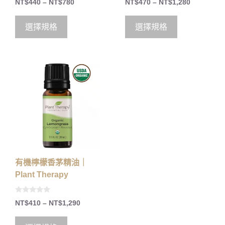
NT$
440
–
NT$
780
NT$
470
–
NT$
1,280
o
o
u
u
t
t
o
o
選擇規格
選擇規格
f
f
5
5
有機檸檬香茅精油｜
Plant Therapy
0
NT$
410
–
NT$
1,290
o
u
t