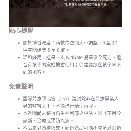
貼心提醒
關於擴香濃度：滴數依空間大小調整，6 至 10
坪空間建議 5 至 8 滴。
溫和好用：這是一支 KidSafe 兒童安全配方，適
合有孩子的家庭擴香使用；仍建議放在孩子拿不
到的地方。
免責聲明
國際芳療師協會（IFA）建議除非在芳療專業人
員的監督之下，不得進行精油內服。
本聲明尚未獲得衛生福利部之評估，因此不用於
診斷、治療或預防疾病。
本品是以體積填充，部份產品可能不會填滿到頂