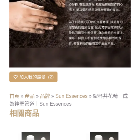
加入我的最愛
2
首頁
»
產品
»
品牌
»
Sun Essences
»
聖杯井花精－成
為神聖管道｜Sun Essences
相關商品