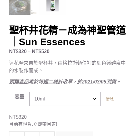
聖杯井花精－成為神聖管道
｜Sun Essences
NT$
320
–
NT$
520
這花精來自於聖杯井，由格拉斯頓伯裡的紅色鐵礦泉中
的水製作而成。
預購產品將於每週二統計收單，於2021/03/05到貨。
容量
清除
NT$
320
目前有現貨,立即帶回家!