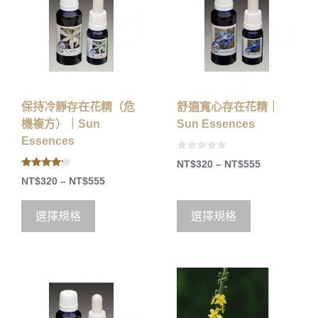
保持冷靜存在花精（危
舒適寬心存在花精｜
機複方）｜Sun
Sun Essences
Essences
0
NT$
320
–
NT$
555
o
4.00
u
NT$
320
–
NT$
555
out of 5
t
o
f
5
選擇規格
選擇規格