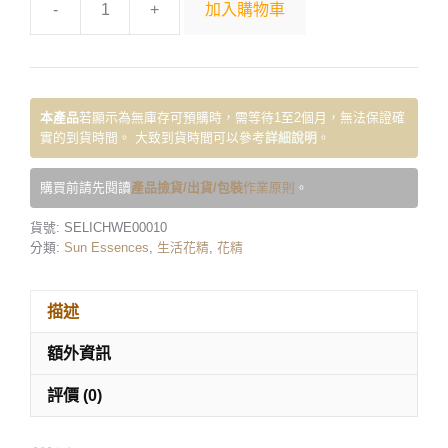
-
+
加入購物車
本產品
若顯示為無庫存可預購時，需等待1至2個月，無法保證確
實的到貨時間。 大致到貨時間可以參考
詳細說明
。
購買前請先閱讀
產品撿貨/出貨/包裝
作業原則
。
貨號:
SELICHWE00010
分類:
Sun Essences
,
生活花精
,
花精
描述
額外資訊
評價 (0)