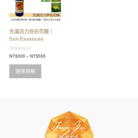
充滿活力存在花精｜
Sun Essences
0
NT$
320
–
NT$
555
o
u
t
o
選擇規格
f
5