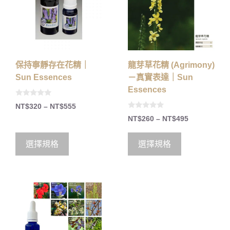
保持寧靜存在花精｜
龍芽草花精 (Agrimony)
Sun Essences
－真實表達｜Sun
Essences
0
NT$
320
–
NT$
555
o
0
u
NT$
260
–
NT$
495
o
t
u
o
t
f
o
5
選擇規格
選擇規格
f
5