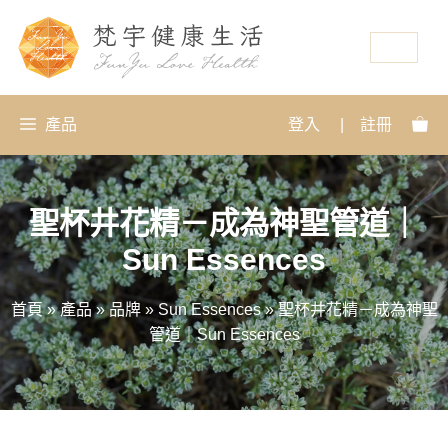
資源
產品
登入
|
註冊
聖杯井花精－成為神聖管道｜
Sun Essences
首頁
»
產品
»
品牌
»
Sun Essences
»
聖杯井花精－成為神聖
管道｜Sun Essences