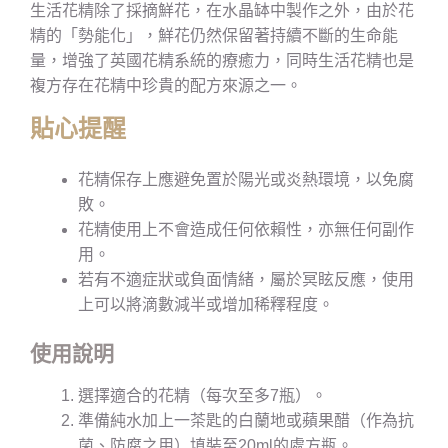
生活花精除了採摘鮮花，在水晶缽中製作之外，由於花
精的「勢能化」，鮮花仍然保留著持續不斷的生命能
量，增強了英國花精系統的療癒力，同時生活花精也是
複方存在花精中珍貴的配方來源之一。
貼心提醒
花精保存上應避免置於陽光或炎熱環境，以免腐
敗。
花精使用上不會造成任何依賴性，亦無任何副作
用。
若有不適症狀或負面情緒，屬於冥眩反應，使用
上可以將滴數減半或增加稀釋程度。
使用說明
選擇適合的花精（每次至多7瓶）。
準備純水加上一茶匙的白蘭地或蘋果醋（作為抗
菌、防腐之用）填裝至20ml的處方瓶。