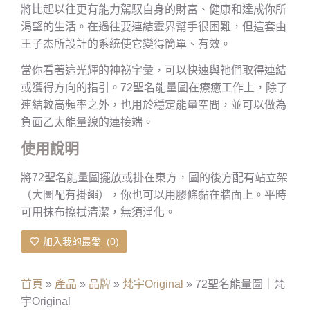
將比起以往更有能力駕馭自身的財富、健康和達成你所
渴望的生活。在過往要連結靈界幫手很困難，但這套由
王子杰所設計的系統使它變得簡單、有效。
當你看著這光輝的神祕字彙，可以快速與祂們取得連結
或獲得方向的指引。72聖名能量圖在療癒工作上，除了
連結較高頻率之外，也用於穩定能量空間，並可以做為
負面乙太能量線的連接端。
使用說明
將72聖名能量圖擺放或掛在東方，圖的後方配有站立架
（大圖配有掛繩），你也可以用膠條黏在牆面上。平時
可用抹布擦拭清潔，無須淨化。
加入我的最愛
0
首頁
»
產品
»
品牌
»
梵宇Original
»
72聖名能量圖｜梵
宇Original