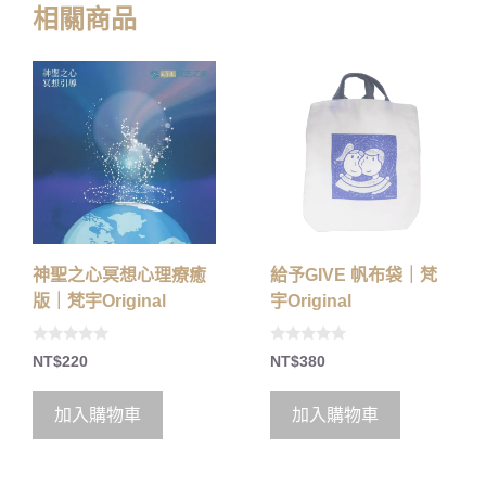
相關商品
神聖之心冥想心理療癒
給予GIVE 帆布袋｜梵
版｜梵宇Original
宇Original
0
0
NT$
220
NT$
380
o
o
u
u
t
t
o
o
加入購物車
加入購物車
f
f
5
5