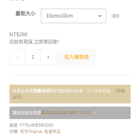
畫框大小
清除
NT$
280
目前有現貨,立即帶回家!
-
+
加入購物車
本產品若遇
預購/缺貨
將於週四統計收單，10~18天到貨。
(預購
說明)
購買前請先閱讀
產品撿貨/出貨/包裝
作業原則
。
貨號:
FYSLHOEN01010
分類:
梵宇Original
,
能量商品