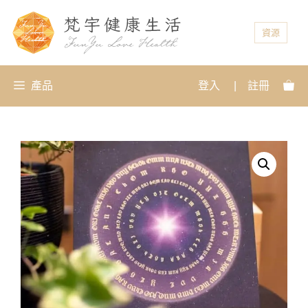
資源
產品
登入
|
註冊