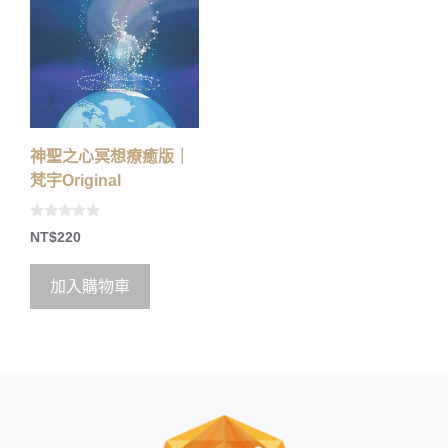
神聖之心冥想療癒版｜
梵宇Original
0
NT$
220
o
u
t
o
加入購物車
f
5