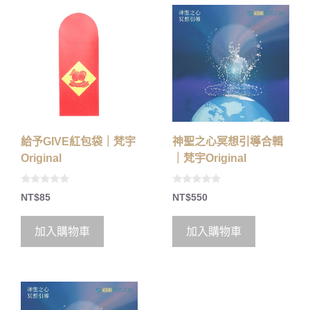
給予GIVE紅包袋｜梵宇
神聖之心冥想引導合輯
Original
｜梵宇Original
0
0
NT$
85
NT$
550
o
o
u
u
t
t
o
o
加入購物車
加入購物車
f
f
5
5