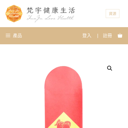
資源
產品
登入
|
註冊