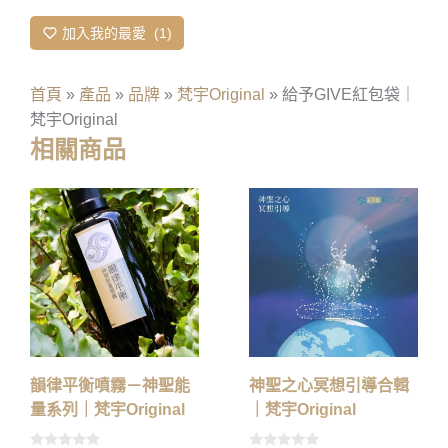
加入我的最愛
1
首頁
»
產品
»
品牌
»
梵宇Original
»
給予GIVE紅包袋｜
梵宇Original
相關商品
韻律平衡噴霧－神聖能
神聖之心冥想引導合輯
量系列｜梵宇Original
｜梵宇Original