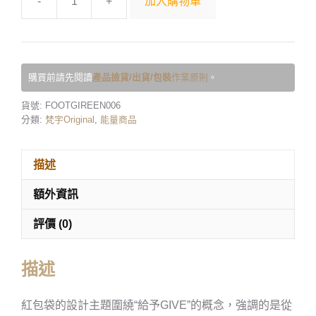
-
+
加入購物車
購買前請先閱讀
產品撿貨/出貨/包裝
作業原則
。
貨號:
FOOTGIREEN006
分類:
梵宇Original
,
能量商品
描述
額外資訊
評價 (0)
描述
紅包袋的設計主題圍繞“給予GIVE”的概念，強調的是從