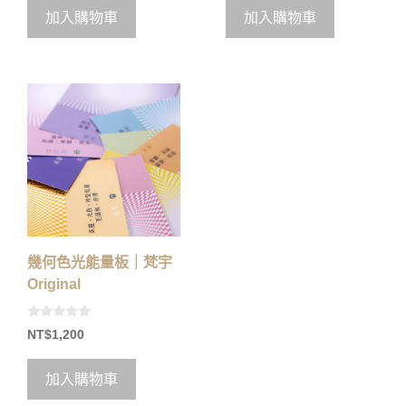
t
t
o
o
加入購物車
加入購物車
f
f
5
5
幾何色光能量板｜梵宇
Original
0
NT$
1,200
o
u
t
o
加入購物車
f
5