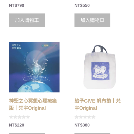
0
0
NT$
790
NT$
550
o
o
u
u
t
t
o
o
加入購物車
加入購物車
f
f
5
5
神聖之心冥想心理療癒
給予GIVE 帆布袋｜梵
版｜梵宇Original
宇Original
0
0
NT$
220
NT$
380
o
o
u
u