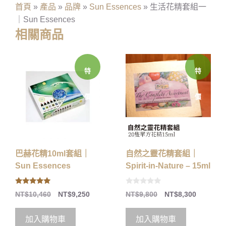
首頁
»
產品
»
品牌
»
Sun Essences
»
生活花精套組一
｜Sun Essences
相關商品
特
特
價
價
巴赫花精10ml套組｜
自然之靈花精套組｜
Sun Essences
Spirit-in-Nature – 15ml
5.00
0
NT$
10,460
NT$
9,250
NT$
9,800
NT$
8,300
out of 5
o
u
t
o
加入購物車
加入購物車
f