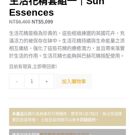
生活花精套組一｜Sun
Essences
NT$
6,400
NT$
5,099
生活花精是極為珍貴的，這些經過揀選的英國花卉，充
滿活力的被保存在缽中。生活花精持續與生命能量之流
相互連結，強化了這些花精的療癒潛力，並且帶來落實
於生活的作用。生活花精也能夠與巴赫花精搭配使用。
目前有現貨,立即帶回家!
-
+
加入購物車
本產品
若顯示為無庫存可預購時，需等待1至2個月，無法保證確
實的到貨時間。 大致到貨時間可以參考
詳細說明
。
購買前請先閱讀
產品撿貨/出貨/包裝
作業原則
。