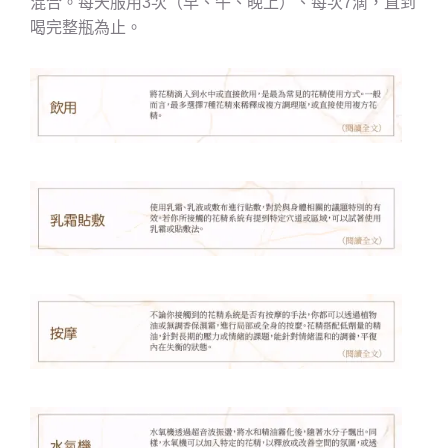
混合。每天服用3次（早、午、晚上）、每次7滴，直到
喝完整瓶為止。