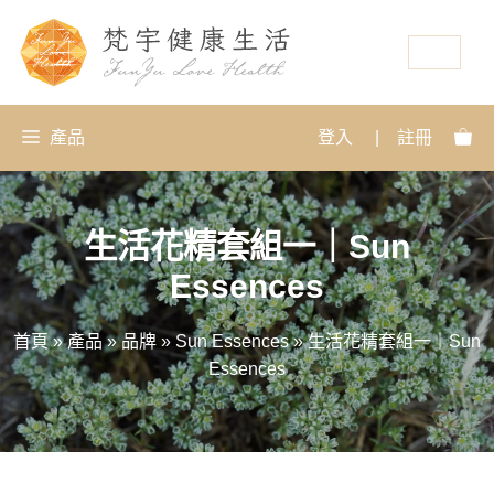
資源
產品
登入
|
註冊
生活花精套組一｜Sun
Essences
首頁
»
產品
»
品牌
»
Sun Essences
»
生活花精套組一｜Sun
Essences