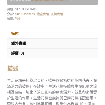
貨號:
SESTLISE02010
分類:
Sun Essences
,
禮盒套組
,
花精套組
標籤:
強化
描述
額外資訊
評價 (0)
描述
生活花精是極為珍貴的，這些經過揀選的英國花卉，充
滿活力的被保存在缽中。生活花精持續與生命能量之流
相互連結，強化了這些花精的療癒潛力，並且帶來落實
於生活的作用。生活花精也能夠與巴赫花精搭配使用。
套組內包含：歐洲黑莓花精－理想化為現實 10ml滴血