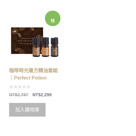
特
價
咖啡時光複方精油套組
｜Perfect Potion
0
NT$
2,787
NT$
2,299
o
u
t
o
加入購物車
f
5