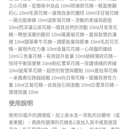
之心花精－從關係中自由 10ml琉璃苣花精－輕盈樂觀
的心 10ml毛茛花精－展現自身的獨特 10ml洋甘菊花精
－陽光般寧靜 10ml波斯菊花精－流動的表達與創造
10ml西洋蒲公英花精－順其自然的流動 10ml月見草花
精－釋放深層的壓抑 10ml萬壽菊花精－愛與智慧的溝
通 10ml圓葉牽牛花精－調節能量與節奏 10ml毛蕊花花
精－展現內在力量 10ml金蓮花花精－心與腦的連結
10ml三色堇花精－有效提升能量 10ml胡椒薄荷花精－
保持平衡與覺察 10ml粉紅蓍草花精－保護情緒的界線
10ml鼠尾草花精－超然的智慧與觀點 10ml夏枯草花精
－承擔責任跨越挑戰 10ml向日葵花精－賦權與男性力
量 10ml艾菊花精－自我指引與激勵 10ml白蓍草花精－
環境保護 10ml
使用說明
使用30毫升的調理瓶，加上泉水及一茶匙的白蘭地（或
者果醋），再將所選擇的花精各2滴加入其中搖晃使其