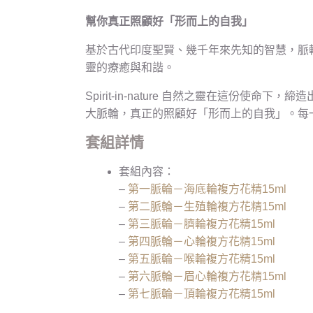
幫你真正照顧好「形而上的自我」
基於古代印度聖賢、幾千年來先知的智慧，脈
靈的療癒與和諧。
Spirit-in-nature 自然之靈在這
大脈輪，真正的照顧好「形而上的自我」。每
套組詳情
套組內容：
–
第一脈輪－海底輪複方花精15ml
–
第二脈輪－生殖輪複方花精15ml
–
第三脈輪－臍輪複方花精15ml
–
第四脈輪－心輪複方花精15ml
–
第五脈輪－喉輪複方花精15ml
–
第六脈輪－眉心輪複方花精15ml
–
第七脈輪－頂輪複方花精15ml