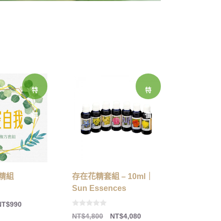
特
特
價
價
精組
存在花精套組 – 10ml｜
Sun Essences
NT$
990
0
NT$
4,800
NT$
4,080
o