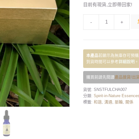
目前有現貨,立即帶回家!
-
+
本產品
若顯示為無庫存可預購
到貨時間可以參考
詳細說明
。
購買前請先閱讀
產品撿貨/出貨
貨號:
SNSTFULCHA007
分類:
Spirit-in-Nature Essence
標籤:
和諧
,
溝通
,
脈輪
,
關係