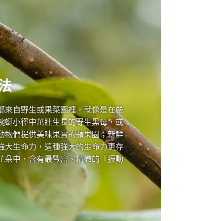
法
都來自野生或果菜園裡，就像是在嚴
蜿蜒小徑中茁壯生長的野生黑莓，或
動物們提供美味果實的蘋果園；新鮮
強大生命力，這種強大的生命力更存
花朵中，含有最豐富、精微的『振動