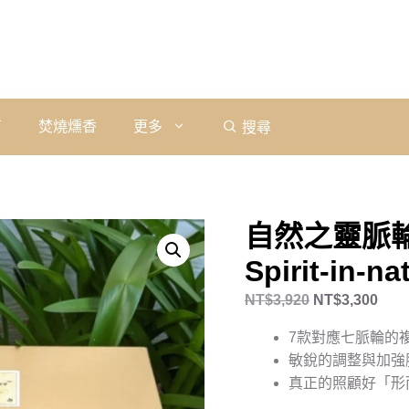
石
焚燒燻香
更多
搜尋
自然之靈脈輪
Spirit-in-na
NT$
3,920
NT$
3,300
7款對應七脈輪的
敏銳的調整與加強
真正的照顧好「形