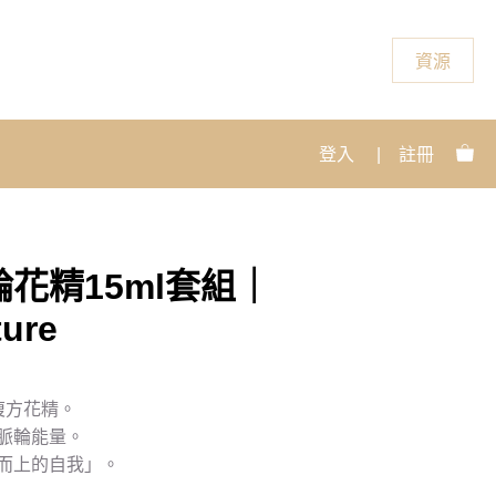
資源
登入
|
註冊
花精15ml套組｜
ture
複方花精。
脈輪能量。
而上的自我」。