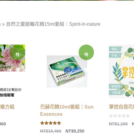
s
»
自然之靈脈輪花精15ml套組｜Spirit-in-nature
特
特
價
價
複方組
巴赫花精10ml套組｜Sun
掌控自我花
Essences
0
860
NT$
1,100
o
5.00
u
NT$
10,460
NT$
9,250
out of 5
t