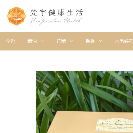
全部
精油
花精
擴香
水晶礦