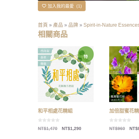
加入我的最愛
1
首頁
»
產品
»
品牌
»
Spirit-in-Nature Essence
相關商品
特
價
加倍甜蜜花精
和平相處花精組
0
0
NT$
960
NT$
NT$
1,470
NT$
1,290
o
o
u
u
t
t