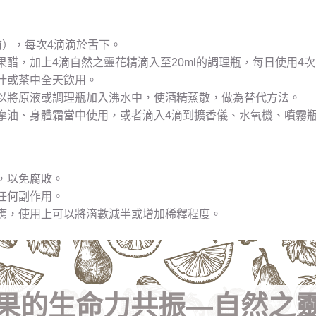
前），每次4滴滴於舌下。
醋，加上4滴自然之靈花精滴入至20ml的調理瓶，每日使用4次
汁或茶中全天飲用。
以將原液或調理瓶加入沸水中，使酒精蒸散，做為替代方法。
摩油、身體霜當中使用，或者滴入4滴到擴香儀、水氧機、噴霧
，以免腐敗。
任何副作用。
應，使用上可以將滴數減半或增加稀釋程度。
果的生命力共振—自然之