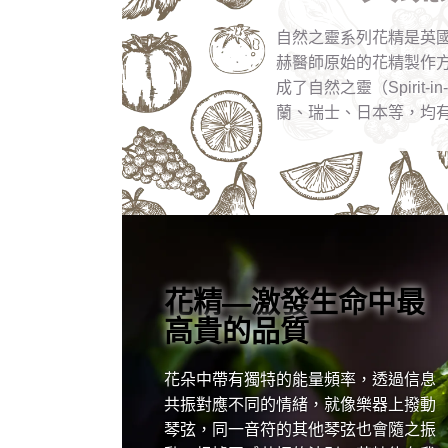
自然之靈系列花精是英國
赫醫師原始的花精製作
成了自然之靈（Spiri
蘭、瑞士、日本等，均
花精—激發生命中最
高貴的品質
花朵中帶有獨特的能量頻率，透過信息
共振對應不同的情緒，就像樂器上撥動
琴弦，同一音符的其他琴弦也會隨之振