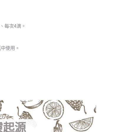
、每次4滴。
瓶中使用。
靈起源