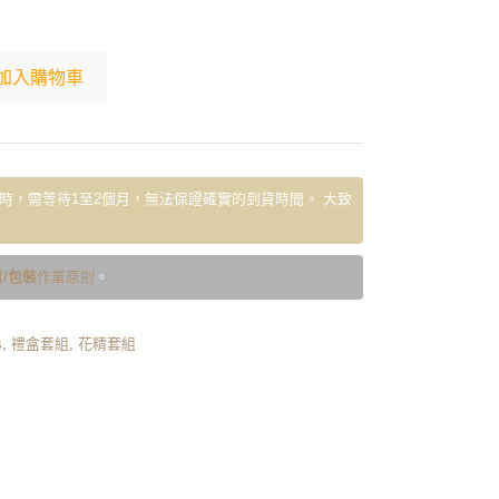
加入購物車
時，需等待1至2個月，無法保證確實的到貨時間。 大致
/包裝
作業原則
。
s
,
禮盒套組
,
花精套組