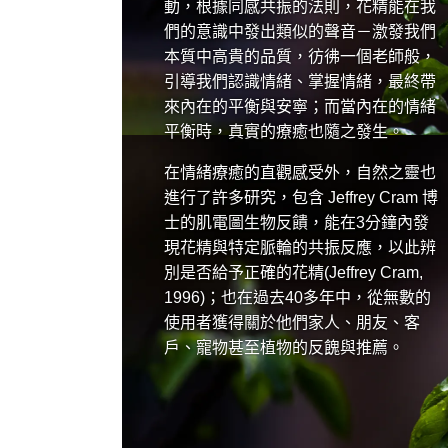
動，根據同感共振的法則，花精能在我
們的意識中發出類似的聲音－激發我們
本質中高貴的品質，彷彿一個老師般，
引導我們認識情緒、掌握情緒，最終帶
來內在的平衡與安寧；而當內在的情緒
平衡時，真實的療癒也隨之發生。
在情緒療癒的直觀感受外，自然之靈也
進行了許多研究，包含 Jeffrey Cram 博
士的肌電圖生物反饋，能在3分鐘內發
現花精與特定脈輪的共振反應，以此辨
別是否給予正確的花精(Jeffrey Cram,
1996)；也在過去40多年中，從無數的
使用者獲得關於他們家人、朋友、客
戶、寵物甚至植物的反餽與推薦。