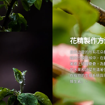
花精製作方
自然之靈的所有花朵
峻的沙漠氣候中，在
著樹上結實纍纍，為
的水果和蔬菜充滿著
在植物的生殖系統與
維生素』。