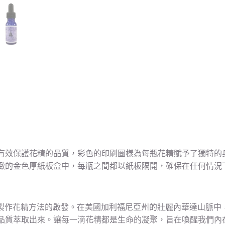
有效保護花精的品質，彩色的印刷圖樣為每瓶花精賦予了獨特的
緻的金色厚紙板盒中，每瓶之間都以紙板隔開，確保在任何情況
醫師原始製作花精方法的啟發。在美國加利福尼亞州的壯麗內華達山
品質萃取出來。讓每一滴花精都是生命的凝聚，旨在喚醒我們內