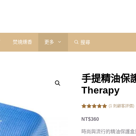
石
焚燒燻香
更多
搜尋
手提精油保護
Therapy
(
1
則顧客評價)
5.00
out of
5
NT$
360
時尚與流行的精油保護盒