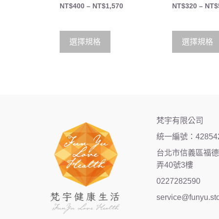
5.00
4.00
NT$
400
–
NT$
1,570
NT$
320
–
NT$
out of 5
out of 5
選擇規格
選擇規格
梵宇有限公司
統一編號：42854
台北市信義區福德街
弄40號3樓
0227282590
service@funyu.st