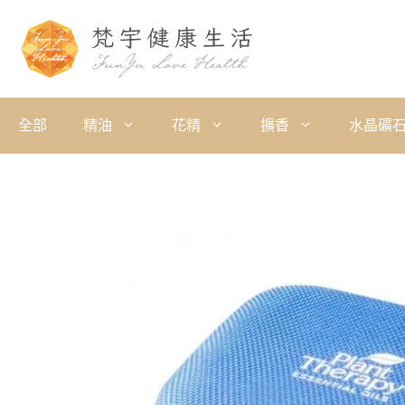
全部
精油
花精
擴香
水晶礦