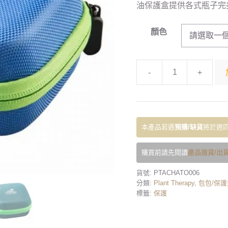
油保護盒提供各式瓶子完
顏色
-
+
本產品若遇
預購/缺貨
將於週四
購買前請先閱讀
產品撿貨/出貨
貨號:
PTACHATO006
分類:
Plant Therapy
,
包包/保護
標籤:
保護