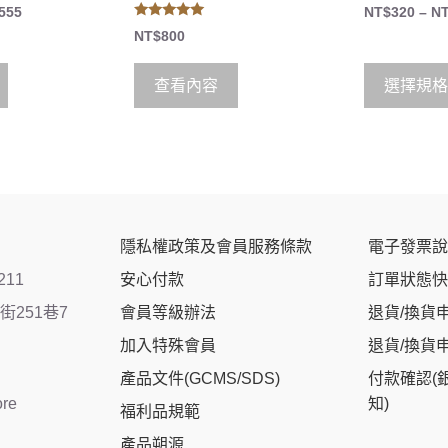
0
555
NT$
320
–
N
o
5.00
u
NT$
800
out of 5
t
o
f
5
查看內容
選擇規格
隱私權政策及會員服務條款
電子發票說
211
安心付款
訂單狀態快
251巷7
會員等級辦法
退貨/換貨
加入特殊會員
退貨/換貨
產品文件(GCMS/SDS)
付款確認(
ore
知)
福利品規範
產品朔源