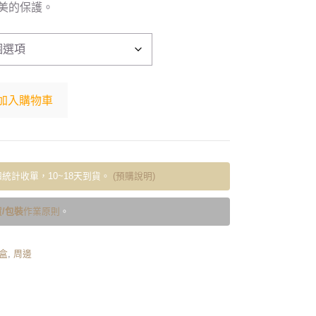
美的保護。
加入購物車
統計收單，10~18天到貨。
(預購說明)
/包裝
作業原則
。
盒
,
周邊