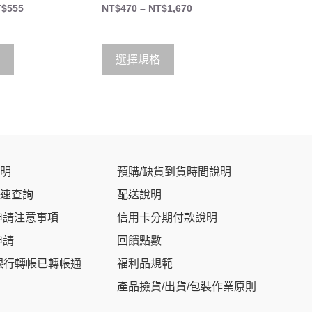
0
T$
555
NT$
470
–
NT$
1,670
o
u
t
o
f
5
選擇規格
明
預購/缺貨到貨時間說明
速查詢
配送說明
申請注意事項
信用卡分期付款說明
申請
回饋點數
銀行轉帳已轉帳通
福利品規範
產品撿貨/出貨/包裝作業原則