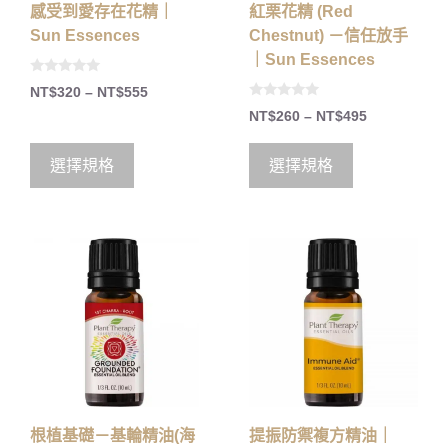
感受到愛存在花精｜
紅栗花精 (Red
Sun Essences
Chestnut) －信任放手
｜Sun Essences
0
NT$
320
–
NT$
555
o
0
u
NT$
260
–
NT$
495
o
t
u
o
t
f
o
5
選擇規格
選擇規格
f
5
根植基礎－基輪精油(海
提振防禦複方精油｜