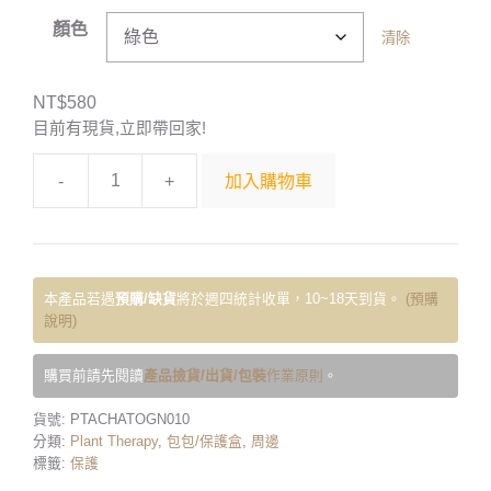
顏色
清除
NT$
580
目前有現貨,立即帶回家!
-
+
加入購物車
本產品若遇
預購/缺貨
將於週四統計收單，10~18天到貨。
(預購
說明)
購買前請先閱讀
產品撿貨/出貨/包裝
作業原則
。
貨號:
PTACHATOGN010
分類:
Plant Therapy
,
包包/保護盒
,
周邊
標籤:
保護