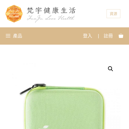
資源
產品
登入
|
註冊