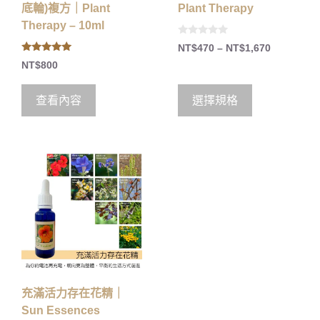
底輪)複方｜Plant
Plant Therapy
Therapy – 10ml
0
NT$
470
–
NT$
1,670
o
5.00
u
NT$
800
out of 5
t
o
f
5
查看內容
選擇規格
充滿活力存在花精｜
Sun Essences