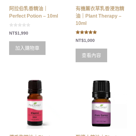
阿拉伯乳香精油｜
有機薰衣草乳香浸泡精
Perfect Potion – 10ml
油｜Plant Therapy –
10ml
0
NT$
1,990
o
4.83
u
NT$
1,000
out of 5
t
o
加入購物車
f
5
查看內容