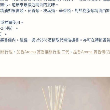
霧化，能帶來最接近精油的氣味。
精油如果實類、花香類、枝葉類、辛香類，對於樹脂類精油由於
源或插電使用。
1-2小時）。
間）。
擴香儀內，建議一週以95％酒精取代精油擴香。亦可在轉換香
儀旅行組
、
品香Arom
a
賞香儀旅行組 三代
、
品香Aroma 賞香儀(方