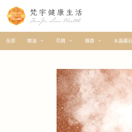
全部
精油
花精
擴香
水晶礦