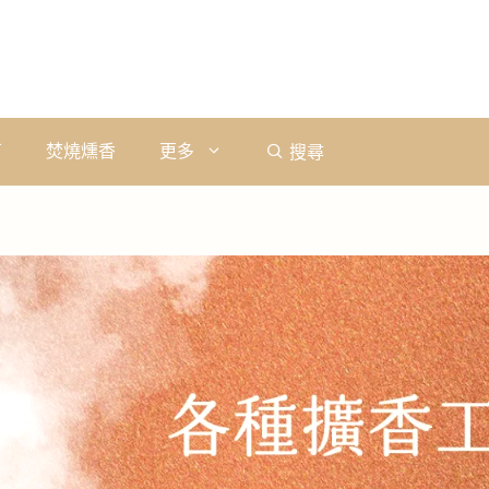
石
焚燒燻香
更多
搜尋