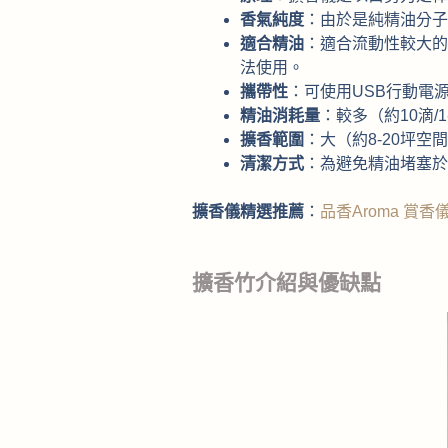
香氣純度
：由於是純精油分子
適合精油
：適合流動性較大的
法使用。
攜帶性
：可使用USB行動電
精油消耗量
：較多（約10滴/
擴香範圍
：大（約8-20坪空
清潔方式
：為避免精油堵塞於
擴香儀精選推薦
：
品香Aroma 賞香
擴香竹介紹與優缺點