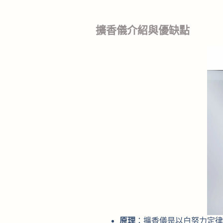
擴香儀介紹與優缺點
原理
：擴香儀是以白努力定律