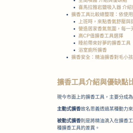
空間噴霧 介紹與優缺點
喜馬拉雅岩鹽吸入器 介紹
擴香工具比較總整理：依使用
上班時，來點香氣舒壓與
營造居家香氣氛圍，每一
高CP值擴香工具選擇
睡前帶來好夢的擴香工具
浴室廁所擴香
擴香安全：精油擴香對毛小孩
擴香工具介紹與優缺點
現今市面上的擴香工具，主要分成為
主動式擴香
故名思義透過某種動力來
被動式擴香
則是將精油滴入在擴香工
種擴香工具的差異。