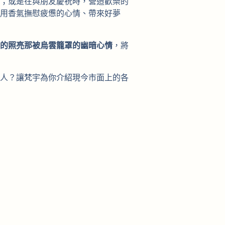
；或是在與朋友慶祝時，營造歡樂的
用香氣撫慰疲憊的心情、帶來好夢
的照亮那被烏雲籠罩的幽暗心情
，將
人？讓梵宇為你介紹現今市面上的各