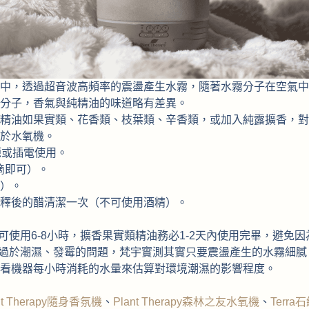
中，透過超音波高頻率的震盪產生水霧，隨著水霧分子在空氣中
分子，香氣與純精油的味道略有差異。
精油如果實類、花香類、枝葉類、辛香類，或加入純露擴香，對
於水氧機。
源或插電使用。
滴即可）。
間）。
釋後的醋清潔一次（不可使用酒精）。
可使用6-8小時，擴香果實類精油務必1-2天內使用完畢，避免
來過於潮濕、發霉的問題，梵宇實測其實只要震盪產生的水霧細
看機器每小時消耗的水量來估算對環境潮濕的影響程度。
nt Therapy隨身香氛機
、
Plant Therapy森林之友水氧機
、
Terr