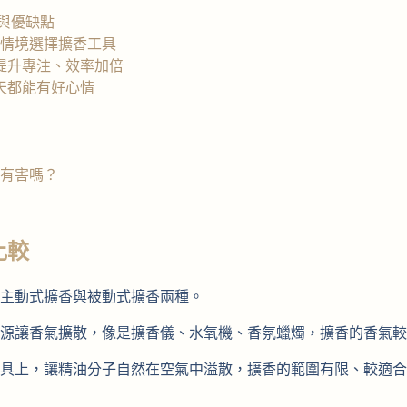
與優缺點
情境選擇擴香工具
提升專注、效率加倍
天都能有好心情
有害嗎？
比較
主動式擴香與被動式擴香兩種。
源讓香氣擴散，像是擴香儀、水氧機、香氛蠟燭，擴香的香氣較
具上，讓精油分子自然在空氣中溢散，擴香的範圍有限、較適合