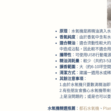
原理
：水氧機是將精油滴入水
香氣純度
：由於香氣中含有水
適合精油
：適合流動性較大的
中造成沾黏，因此較不適合用
攜帶性
：可使用USB行動電
精油消耗量
：較少（共約3-5
擴香範圍
：大（約6-10坪空
清潔方式
：建議一週用水或稀
其餘注意事項
：
1.由於水氧機只要數滴精油即
2.有些朋友會擔心水氧機帶
上是沒問題的；或是也可以查
水氧機精選推薦
：
都石水氧機
、
Pla