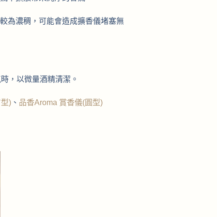
較為濃稠，可能會造成擴香儀堵塞無
氣時，以微量酒精清潔。
型)
、
品香Aroma 賞香儀(圓型)