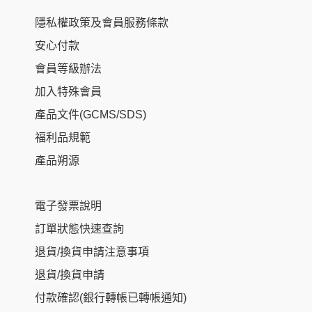
隱私權政策及會員服務條款
安心付款
會員等級辦法
加入特殊會員
產品文件(GCMS/SDS)
福利品規範
產品朔源
電子發票說明
訂單狀態快速查詢
退貨/換貨申請注意事項
退貨/換貨申請
付款確認(銀行轉帳已轉帳通知)