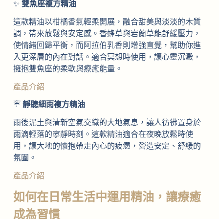
✨
雙魚座複方精油
這款精油以柑橘香氣輕柔開展，融合甜美與淡淡的木質
調，帶來放鬆與安定感。香蜂草與岩蘭草能舒緩壓力，
使情緒回歸平衡，而阿拉伯乳香則增強直覺，幫助你進
入更深層的內在對話。適合冥想時使用，讓心靈沉澱，
擁抱雙魚座的柔軟與療癒能量。
產品介紹
☔
靜聽細雨複方精油
雨後泥土與清新空氣交織的大地氣息，讓人彷彿置身於
雨滴輕落的寧靜時刻。這款精油適合在夜晚放鬆時使
用，讓大地的懷抱帶走內心的疲憊，營造安定、舒緩的
氛圍。
產品介紹
如何在日常生活中運用精油，讓療癒
成為習慣