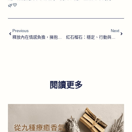
🌿💛
Previous
Next
釋放內在情感負擔，擁抱輕盈的自己
紅石榴石：穩定、行動與豐盛的能量核心
閱讀更多