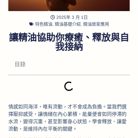
2025年 3 月 1日
特色精油
,
精油基礎介紹
,
精油居家應用
讓精油協助你療癒、釋放與自
我接納
目錄
情感如同海洋，唯有流動，才不會成為負擔。當我們選
擇壓抑感受，讓情緒在內心累積，能量便會如同停滯的
水流，變得沉重，甚至影響身心狀態。學會釋放、讓愛
流動，是維持內在平衡的關鍵。