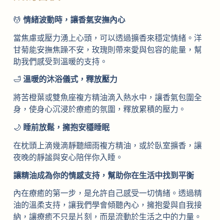
💆
情緒波動時，讓香氣安撫內心
當焦慮或壓力湧上心頭，可以透過擴香來穩定情緒。洋
甘菊能安撫焦躁不安，玫瑰則帶來愛與包容的能量，幫
助我們感受到溫暖的支持。
🛁
溫暖的沐浴儀式，釋放壓力
將苦橙葉或雙魚座複方精油滴入熱水中，讓香氣包圍全
身，使身心沉浸於療癒的氛圍，釋放累積的壓力。
🌙
睡前放鬆，擁抱安穩睡眠
在枕頭上滴幾滴靜聽細雨複方精油，或於臥室擴香，讓
夜晚的靜謐與安心陪伴你入睡。
讓精油成為你的情感支持，幫助你在生活中找到平衡
內在療癒的第一步，是允許自己感受一切情緒。透過精
油的溫柔支持，讓我們學會傾聽內心，擁抱愛與自我接
納，讓療癒不只是片刻，而是流動於生活之中的力量。