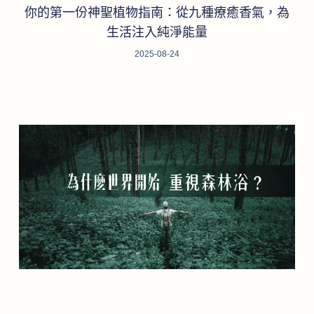
你的第一份神聖植物指南：從九種療癒香氣，為
生活注入純淨能量
2025-08-24