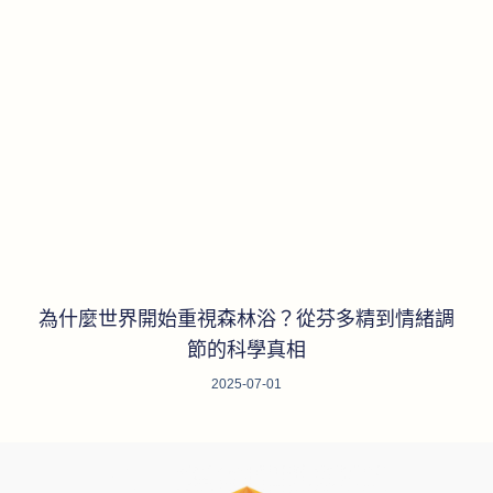
為什麼世界開始重視森林浴？從芬多精到情緒調
節的科學真相
2025-07-01