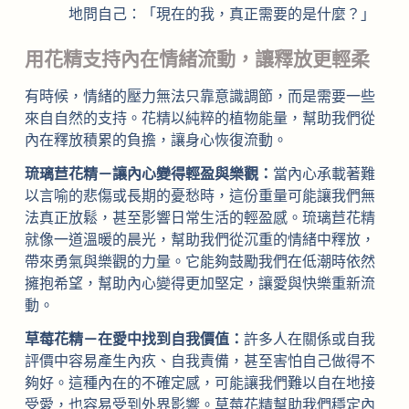
地問自己：「現在的我，真正需要的是什麼？」
用花精支持內在情緒流動，讓釋放更輕柔
有時候，情緒的壓力無法只靠意識調節，而是需要一些
來自自然的支持。花精以純粹的植物能量，幫助我們從
內在釋放積累的負擔，讓身心恢復流動。
琉璃苣花精－讓內心變得輕盈與樂觀：
當內心承載著難
以言喻的悲傷或長期的憂愁時，這份重量可能讓我們無
法真正放鬆，甚至影響日常生活的輕盈感。琉璃苣花精
就像一道溫暖的晨光，幫助我們從沉重的情緒中釋放，
帶來勇氣與樂觀的力量。它能夠鼓勵我們在低潮時依然
擁抱希望，幫助內心變得更加堅定，讓愛與快樂重新流
動。
草莓花精－在愛中找到自我價值：
許多人在關係或自我
評價中容易產生內疚、自我責備，甚至害怕自己做得不
夠好。這種內在的不確定感，可能讓我們難以自在地接
受愛，也容易受到外界影響。草莓花精幫助我們穩定內