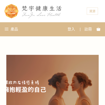
資源
產品
登入
|
註冊