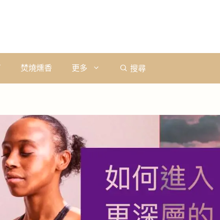
石
焚燒燻香
更多
搜尋