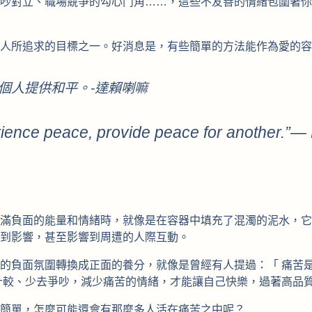
吵對立、職場競爭的勾心鬥角……，這些不友善的情緒包圍著你
人所追求的目標之一。好消息是，有些簡單的方法能作為愛的容
個人提供和平。-達賴喇嘛
erience peace, provide peace for another.”—
滿負面的能量和情緒時，就像是在容器中填充了混濁的泥水，它
到影響，甚至影響到周遭的人際互動。
的負面氛圍轉換成正面的養分，就像是曾經有人提過：「 痛苦
計較、少去爭吵，減少痛苦的情緒，才能讓自己快樂，過著高品
簡單，怎麼可能還會有那麼多人活在痛苦之中呢？