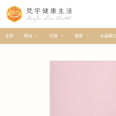
全部
精油
花精
擴香
水晶礦