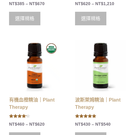
0
0
NT$
385
–
NT$
670
NT$
620
–
NT$
1,210
o
o
u
u
t
t
o
o
選擇規格
選擇規格
f
f
5
5
有機血橙精油｜Plant
波斯萊姆精油｜Plant
Therapy
Therapy
4.00
5.00
NT$
460
–
NT$
620
NT$
430
–
NT$
540
out of 5
out of 5