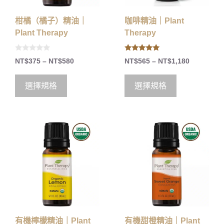
柑橘（橘子）精油｜
咖啡精油｜Plant
Plant Therapy
Therapy
0
5.00
NT$
375
–
NT$
580
NT$
565
–
NT$
1,180
o
out of 5
u
t
o
選擇規格
選擇規格
f
5
有機檸檬精油｜Plant
有機甜橙精油｜Plant