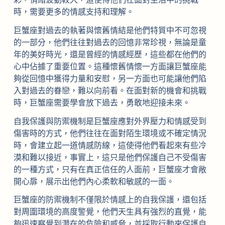
時，需要更多的情感支持和理解。
巨蟹座對過去的執著與懷舊情結是他們特質中不可忽視
的一部分，他們往往對過去的回憶非常珍視，無論是童
年的美好時光，還是曾經的情感經歷，這些都在他們的
心中佔據了重要位置。這種懷舊情懷一方面讓巨蟹座能
夠從回憶中獲得力量和安慰，另一方面也可能讓他們陷
入對過去的眷戀，難以向前看。在面對新的機會和挑戰
時，巨蟹座需要學會放下過去，勇敢地迎接未來。
自我保護與防禦機制是巨蟹座應對外界壓力和情感受到
傷害時的方式，他們往往在面對陌生環境或不確定情況
時，會建立起一道情感防線，這使得他們看起來有些冷
漠和難以接近，事實上，這只是他們保護自己不受傷害
的一種方式，只有在真正信任的人面前，巨蟹座才會敞
開心扉，展示出他們內心柔軟和敏感的一面。
巨蟹座的防禦機制不僅限於情感上的自我保護，還包括
對周圍環境的高度警覺，他們天生具有強烈的直覺，能
夠迅速察覺到潛在的危險和威脅，並採取行動來保護自