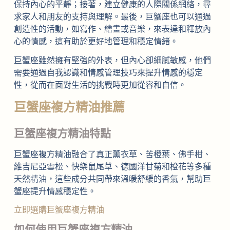
保持內心的平靜；接著，建立健康的人際關係網絡，尋
求家人和朋友的支持與理解。最後，巨蟹座也可以通過
創造性的活動，如寫作、繪畫或音樂，來表達和釋放內
心的情感，這有助於更好地管理和穩定情緒。
巨蟹座雖然擁有堅強的外表，但內心卻細膩敏感，他們
需要通過自我認識和情感管理技巧來提升情感的穩定
性，從而在面對生活的挑戰時更加從容和自信。
巨蟹座複方精油推薦
巨蟹座複方精油特點
巨蟹座複方精油融合了真正薰衣草、苦橙葉、佛手柑、
維吉尼亞雪松、快樂鼠尾草、德國洋甘菊和橙花等多種
天然精油，這些成分共同帶來溫暖舒緩的香氣，幫助巨
蟹座提升情感穩定性。
立即選購巨蟹座複方精油
如何使用巨蟹座複方精油