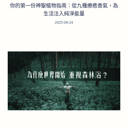
你的第一份神聖植物指南：從九種療癒香氣，為
生活注入純淨能量
2025-08-24