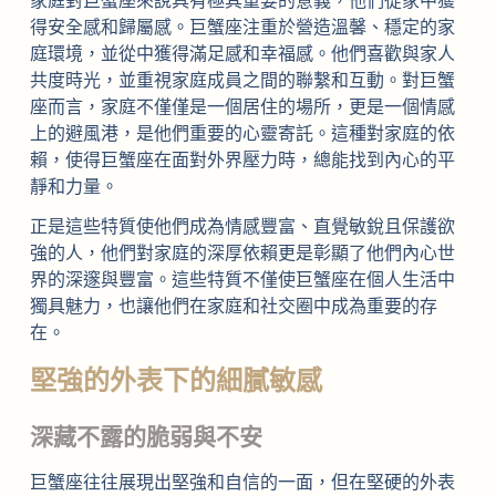
家庭對巨蟹座來說具有極其重要的意義，他們從家中獲
得安全感和歸屬感。巨蟹座注重於營造溫馨、穩定的家
庭環境，並從中獲得滿足感和幸福感。他們喜歡與家人
共度時光，並重視家庭成員之間的聯繫和互動。對巨蟹
座而言，家庭不僅僅是一個居住的場所，更是一個情感
上的避風港，是他們重要的心靈寄託。這種對家庭的依
賴，使得巨蟹座在面對外界壓力時，總能找到內心的平
靜和力量。
正是這些特質使他們成為情感豐富、直覺敏銳且保護欲
強的人，他們對家庭的深厚依賴更是彰顯了他們內心世
界的深邃與豐富。這些特質不僅使巨蟹座在個人生活中
獨具魅力，也讓他們在家庭和社交圈中成為重要的存
在。
堅強的外表下的細膩敏感
深藏不露的脆弱與不安
巨蟹座往往展現出堅強和自信的一面，但在堅硬的外表