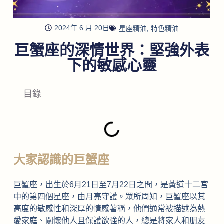
2024年 6 月 20日
星座精油
,
特色精油
巨蟹座的深情世界：堅強外表
下的敏感心靈
目錄
大家認識的巨蟹座
巨蟹座，出生於6月21日至7月22日之間，是黃道十二宮
中的第四個星座，由月亮守護。眾所周知，巨蟹座以其
高度的敏感性和深厚的情感著稱，他們通常被描述為熱
愛家庭、關懷他人且保護欲強的人，總是將家人和朋友