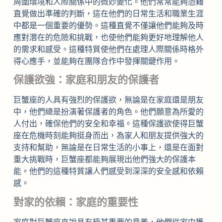
周圍環境和人際關係中的微妙變化。他們常常能夠憑藉
直覺做出準確的判斷，這在他們的日常生活和職業生涯
中都是一個重要的優勢。這種直覺不僅讓他們能夠及時
應對潛在的危險和挑戰，也使他們能夠更好地理解他人
的需求和感受。這種特質使他們在處理人際關係時格外
得心應手，並能夠在團隊合作中發揮關鍵作用。
保護欲強：家庭和朋友的保護者
巨蟹座的人具有強烈的保護欲，無論是在家庭還是朋友
中，他們總是扮演著保護者的角色。他們願意為所愛的
人付出，確保他們的安全和幸福。這種保護欲使得巨蟹
座在危機時刻能夠挺身而出，為家人和朋友提供強大的
支持和幫助，無論是在日常生活的小事上，還是在面對
重大挑戰時，巨蟹座都能夠展現出他們強大的保護本
能。他們的這種特質讓人們感受到深深的安全感和依賴
感。
對家的依賴：家庭的重要性