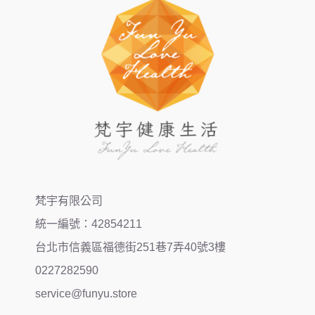
梵宇有限公司
統一編號：42854211
台北市信義區福德街251巷7弄40號3樓
0227282590
service@funyu.store