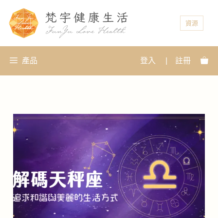
資源
產品
登入
|
註冊