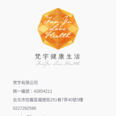
梵宇有限公司
統一編號：42854211
台北市信義區福德街251巷7弄40號3樓
0227282590