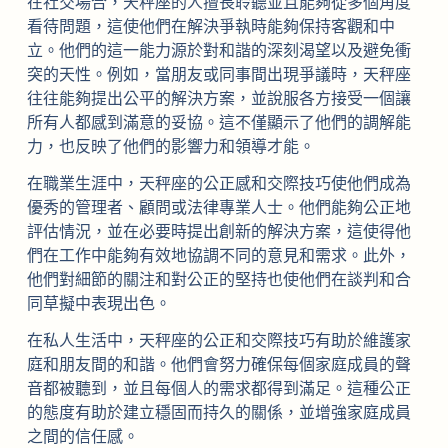
在社交場合，天秤座的人擅長聆聽並且能夠從多個角度
看待問題，這使他們在解決爭執時能夠保持客觀和中
立。他們的這一能力源於對和諧的深刻渴望以及避免衝
突的天性。例如，當朋友或同事間出現爭議時，天秤座
往往能夠提出公平的解決方案，並說服各方接受一個讓
所有人都感到滿意的妥協。這不僅顯示了他們的調解能
力，也反映了他們的影響力和領導才能。
在職業生涯中，天秤座的公正感和交際技巧使他們成為
優秀的管理者、顧問或法律專業人士。他們能夠公正地
評估情況，並在必要時提出創新的解決方案，這使得他
們在工作中能夠有效地協調不同的意見和需求。此外，
他們對細節的關注和對公正的堅持也使他們在談判和合
同草擬中表現出色。
在私人生活中，天秤座的公正和交際技巧有助於維護家
庭和朋友間的和諧。他們會努力確保每個家庭成員的聲
音都被聽到，並且每個人的需求都得到滿足。這種公正
的態度有助於建立穩固而持久的關係，並增強家庭成員
之間的信任感。