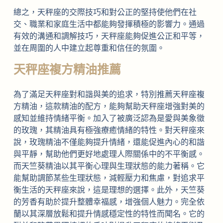
總之，天秤座的交際技巧和對公正的堅持使他們在社
交、職業和家庭生活中都能夠發揮積極的影響力。通過
有效的溝通和調解技巧，天秤座能夠促進公正和平等，
並在周圍的人中建立起尊重和信任的氛圍。
天秤座複方精油推薦
為了滿足天秤座對和諧與美的追求，特別推薦天秤座複
方精油，這款精油的配方，能夠幫助天秤座增強對美的
感知並維持情緒平衡。加入了被廣泛認為是愛與美象徵
的玫瑰，其精油具有極強療癒情緒的特性。對天秤座來
說，玫瑰精油不僅能夠提升情緒，還能促進內心的和諧
與平靜，幫助他們更好地處理人際關係中的不平衡感。
而天竺葵精油以其平衡心理與生理狀態的能力著稱。它
能幫助調節某些生理狀態，減輕壓力和焦慮，對追求平
衡生活的天秤座來說，這是理想的選擇。此外，天竺葵
的芳香有助於提升整體幸福感，增強個人魅力。完全依
蘭以其深層放鬆和提升情感穩定性的特性而聞名。它的