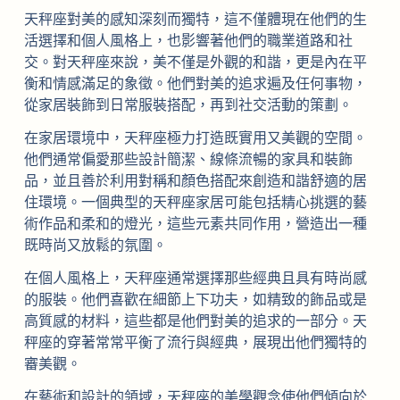
天秤座對美的感知深刻而獨特，這不僅體現在他們的生
活選擇和個人風格上，也影響著他們的職業道路和社
交。對天秤座來說，美不僅是外觀的和諧，更是內在平
衡和情感滿足的象徵。他們對美的追求遍及任何事物，
從家居裝飾到日常服裝搭配，再到社交活動的策劃。
在家居環境中，天秤座極力打造既實用又美觀的空間。
他們通常偏愛那些設計簡潔、線條流暢的家具和裝飾
品，並且善於利用對稱和顏色搭配來創造和諧舒適的居
住環境。一個典型的天秤座家居可能包括精心挑選的藝
術作品和柔和的燈光，這些元素共同作用，營造出一種
既時尚又放鬆的氛圍。
在個人風格上，天秤座通常選擇那些經典且具有時尚感
的服裝。他們喜歡在細節上下功夫，如精致的飾品或是
高質感的材料，這些都是他們對美的追求的一部分。天
秤座的穿著常常平衡了流行與經典，展現出他們獨特的
審美觀。
在藝術和設計的領域，天秤座的美學觀念使他們傾向於