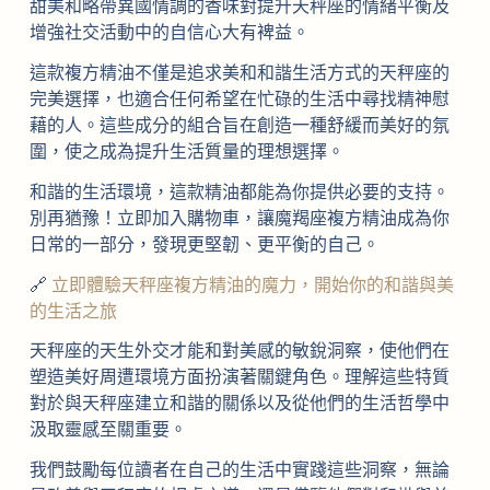
甜美和略帶異國情調的香味對提升天秤座的情緒平衡及
增強社交活動中的自信心大有裨益。
這款複方精油不僅是追求美和和諧生活方式的天秤座的
完美選擇，也適合任何希望在忙碌的生活中尋找精神慰
藉的人。這些成分的組合旨在創造一種舒緩而美好的氛
圍，使之成為提升生活質量的理想選擇。
和諧的生活環境，這款精油都能為你提供必要的支持。
別再猶豫！立即加入購物車，讓魔羯座複方精油成為你
日常的一部分，發現更堅韌、更平衡的自己。
🔗
立即體驗天秤座複方精油的魔力，開始你的和諧與美
的生活之旅
天秤座的天生外交才能和對美感的敏銳洞察，使他們在
塑造美好周遭環境方面扮演著關鍵角色。理解這些特質
對於與天秤座建立和諧的關係以及從他們的生活哲學中
汲取靈感至關重要。
我們鼓勵每位讀者在自己的生活中實踐這些洞察，無論