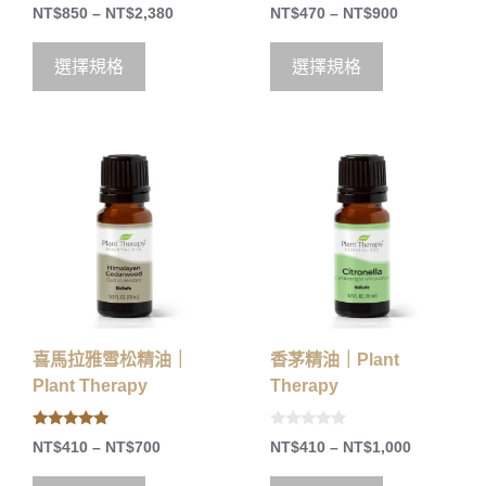
0
5.00
NT$
850
–
NT$
2,380
NT$
470
–
NT$
900
o
out of 5
u
t
o
選擇規格
選擇規格
f
5
喜馬拉雅雪松精油｜
香茅精油｜Plant
Plant Therapy
Therapy
5.00
0
NT$
410
–
NT$
700
NT$
410
–
NT$
1,000
out of 5
o
u
t