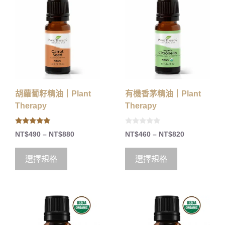
胡蘿蔔籽精油｜Plant
有機香茅精油｜Plant
Therapy
Therapy
5.00
0
NT$
490
–
NT$
880
NT$
460
–
NT$
820
out of 5
o
u
t
o
選擇規格
選擇規格
f
5