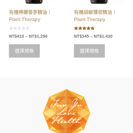
有機檸檬香茅精油｜
有機胡椒薄荷精油｜
Plant Therapy
Plant Therapy
0
4.50
NT$
410
–
NT$
1,290
NT$
345
–
NT$
1,430
o
out of 5
u
t
o
選擇規格
選擇規格
f
5