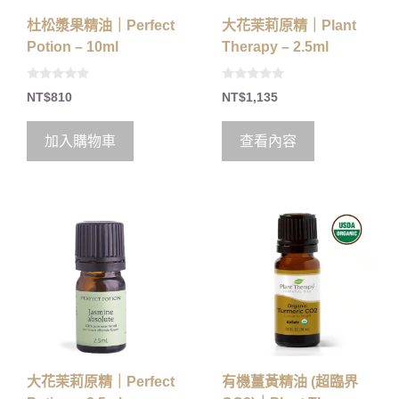
杜松漿果精油｜Perfect
大花茉莉原精｜Plant
Potion – 10ml
Therapy – 2.5ml
0
0
NT$
810
NT$
1,135
o
o
u
u
t
t
o
o
加入購物車
查看內容
f
f
5
5
大花茉莉原精｜Perfect
有機薑黃精油 (超臨界