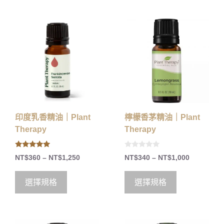
印度乳香精油｜Plant
檸檬香茅精油｜Plant
Therapy
Therapy
5.00
0
NT$
360
–
NT$
1,250
NT$
340
–
NT$
1,000
out of 5
o
u
t
o
選擇規格
選擇規格
f
5