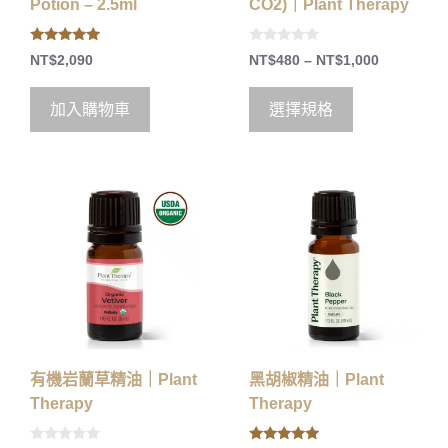
Potion – 2.5ml
CO2)｜Plant Therapy
5.00
0
NT$
2,090
NT$
480
–
NT$
1,000
out of 5
o
u
t
o
加入購物車
選擇規格
f
5
有機岩蘭草精油｜Plant
黑胡椒精油｜Plant
Therapy
Therapy