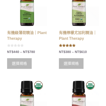
有機綠薄荷精油｜Plant
有機檸檬尤加利精油｜
Therapy
Plant Therapy
0
5.00
NT$
440
–
NT$
780
NT$
380
–
NT$
610
o
out of 5
u
t
o
選擇規格
選擇規格
f
5