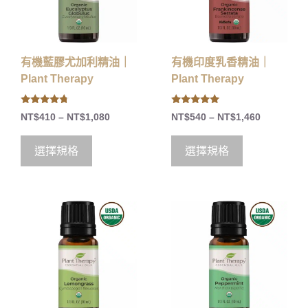
有機藍膠尤加利精油｜
有機印度乳香精油｜
Plant Therapy
Plant Therapy
4.50
5.00
NT$
410
–
NT$
1,080
NT$
540
–
NT$
1,460
out of 5
out of 5
選擇規格
選擇規格