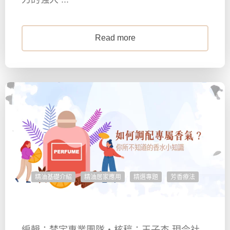
Read more
精油基礎介紹
精油居家應用
精選專題
芳香療法
編輯：梵宇專業團隊・核稿：王子杰 現今社