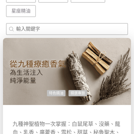
星座精油
搜尋
Search content
特色精油
精選專題
九種神聖植物一次掌握：白鼠尾草、沒藥、龍
血、乳香、廣藿香、雪松、甜草、秘魯聖木、