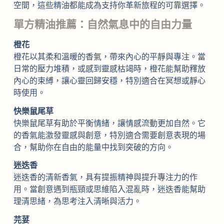
空間，這些精油都能成為支持你革新旅程的可靠選擇。
單方精油推薦：自然氣息中的自由力量
橙花
橙花以其柔和溫暖的香氣，帶來內心的平靜與專注。當
日常的壓力堆積，或感到靈感枯竭時，橙花能幫助釋放
內心的束縛，讓心靈回歸安穩，特別適合在冥想或靜心
時使用。
快樂鼠尾草
快樂鼠尾草有助於平衡情緒，讓情感流動更加自然。它
的香氣能激發靈感與創意，特別適合需要創意表現的場
合，幫助你在自由的能量中找到突破的方向。
迷迭香
迷迭香的清新香氣，具有提振精神與提升專注力的作
用。當創意遇到瓶頸或思維陷入混亂時，迷迭香能幫助
理清思緒，為思考注入清晰與活力。
芫荽