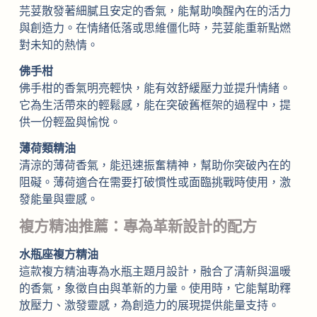
芫荽散發著細膩且安定的香氣，能幫助喚醒內在的活力
與創造力。在情緒低落或思維僵化時，芫荽能重新點燃
對未知的熱情。
佛手柑
佛手柑的香氣明亮輕快，能有效舒緩壓力並提升情緒。
它為生活帶來的輕鬆感，能在突破舊框架的過程中，提
供一份輕盈與愉悅。
薄荷類精油
清涼的薄荷香氣，能迅速振奮精神，幫助你突破內在的
阻礙。薄荷適合在需要打破慣性或面臨挑戰時使用，激
發能量與靈感。
複方精油推薦：專為革新設計的配方
水瓶座複方精油
這款複方精油專為水瓶主題月設計，融合了清新與溫暖
的香氣，象徵自由與革新的力量。使用時，它能幫助釋
放壓力、激發靈感，為創造力的展現提供能量支持。