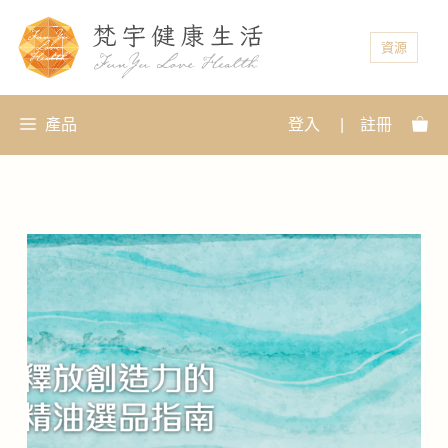
資源
產品
登入
|
註冊