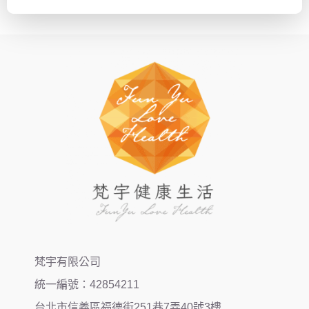
梵宇有限公司
統一編號：42854211
台北市信義區福德街251巷7弄40號3樓