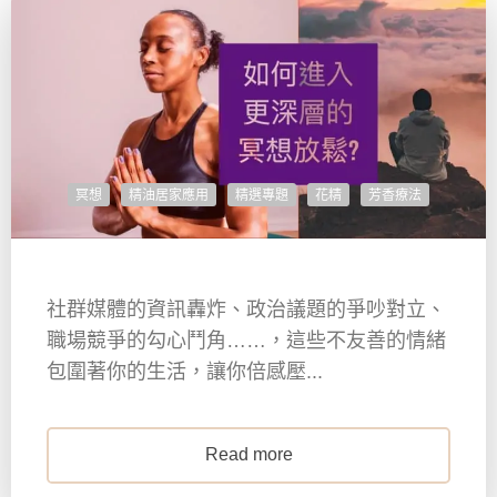
冥想
精油居家應用
精選專題
花精
芳香療法
社群媒體的資訊轟炸、政治議題的爭吵對立、
職場競爭的勾心鬥角……，這些不友善的情緒
包圍著你的生活，讓你倍感壓...
Read more