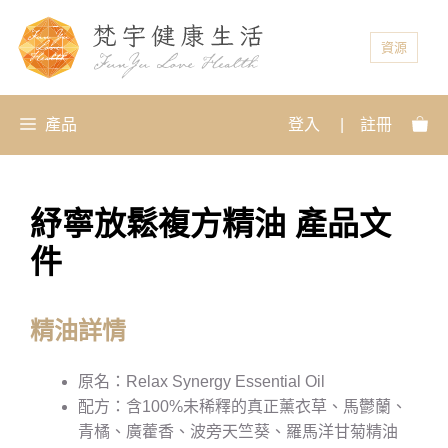
資源
產品
登入
|
註冊
紓寧放鬆複方精油 產品文
件
精油詳情
原名：Relax Synergy Essential Oil
配方：含100%未稀釋的真正薰衣草、馬鬱蘭、
青橘、廣藿香、波旁天竺葵、羅馬洋甘菊精油